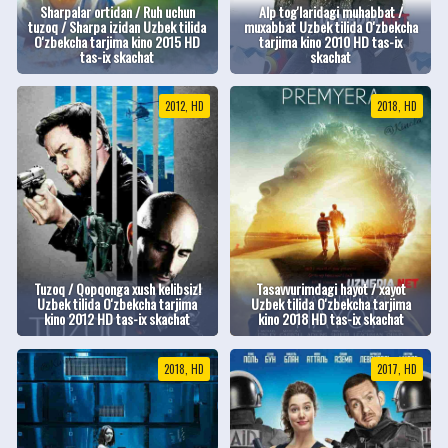
Sharpalar ortidan / Ruh uchun
Alp tog'laridagi muhabbat /
tuzoq / Sharpa izidan Uzbek tilida
muxabbat Uzbek tilida O'zbekcha
O'zbekcha tarjima kino 2015 HD
tarjima kino 2010 HD tas-ix
tas-ix skachat
skachat
2012, HD
2018, HD
Tuzoq / Qopqonga xush kelibsiz!
Tasavvurimdagi hayot / xayot
Uzbek tilida O'zbekcha tarjima
Uzbek tilida O'zbekcha tarjima
kino 2012 HD tas-ix skachat
kino 2018 HD tas-ix skachat
2018, HD
2017, HD