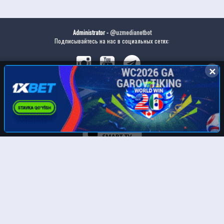
Administrator -
@uzmedianetbot
Подписывайтесь на нас в социальных сетях:
✕
Скачайте наше приложение:
© UzMedia.TV- 2011-2026. Права на фильмы принадлежат их авторам.
Любой фильм
будет удален
по требованию правообладателя.
Отказ от ответственности: Этот сайт не хранит файлы на своем сервере. Все содержимое
предоставлено сторонними третьими лицами. Администрация не несет ответственности за
размещенные пользователями нелегальные материалы! Все фильмы представлены только