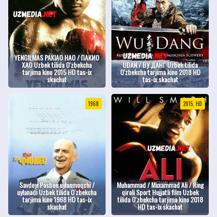
YENGILMAS PAKIAO HAO / ПАКИО
ХАО Uzbek tilida O'zbekcha
UDAN / ВУ ДАНГ Uzbek tilida
tarjima kino 2015 HD tas-ix
O'zbekcha tarjima kino 2018 HD
skachat
tas-ix skachat
1968
2015, HD
Savdoyi Posbon uylanmoqchi /
Muhammad / Muxammad Ali / Ring
uylanadi Uzbek tilida O'zbekcha
qiroli Sport Hujjatli film Uzbek
tarjima kino 1968 HD tas-ix
tilida O'zbekcha tarjima kino 2018
skachat
HD tas-ix skachat