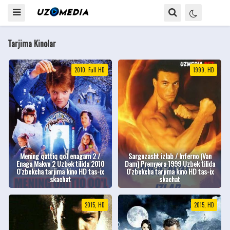
Tarjima Kinolar
2010, Full HD
1999, HD
Mening qattiq qo'l enagam 2 /
Sarguzasht izlab / Inferno (Van
Enaga Makve 2 Uzbek tilida 2010
Dam) Premyera 1999 Uzbek tilida
O'zbekcha tarjima kino HD tas-ix
O'zbekcha tarjima kino HD tas-ix
skachat
skachat
2015, HD
2015, HD