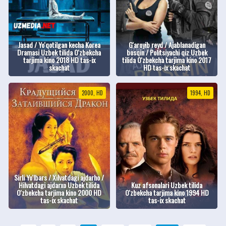
Jasad / Yo'qotilgan kecha Korea
G'aroyib reyd / Ajablanadigan
Dramasi Uzbek tilida O'zbekcha
bosqin / Politsiyachi qiz Uzbek
tarjima kino 2018 HD tas-ix
tilida O'zbekcha tarjima kino 2017
skachat
HD tas-ix skachat
2000, HD
1994, HD
Sirli Yo'lbars / Xilvatdagi ajdarho /
Hilvatdagi ajdarxo Uzbek tilida
Kuz afsonalari Uzbek tilida
O'zbekcha tarjima kino 2000 HD
O'zbekcha tarjima kino 1994 HD
tas-ix skachat
tas-ix skachat