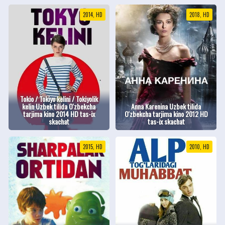
2014, HD
2018, HD
Tokio / Tokiyo kelini / Tokiyolik
kelin Uzbek tilida O'zbekcha
Anna Karenina Uzbek tilida
tarjima kino 2014 HD tas-ix
O'zbekcha tarjima kino 2012 HD
skachat
tas-ix skachat
2015, HD
2010, HD