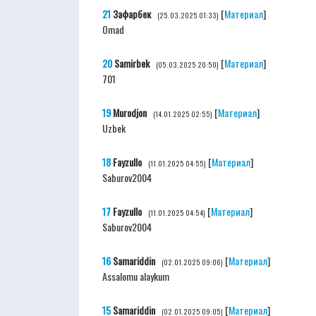
21
Зафарбек
[
Материал
]
(25.03.2025 01:33)
Omad
20
Samirbek
[
Материал
]
(05.03.2025 20:50)
701
19
Murodjon
[
Материал
]
(14.01.2025 02:55)
Uzbek
18
Fayzullo
[
Материал
]
(11.01.2025 04:55)
Saburov2004
17
Fayzullo
[
Материал
]
(11.01.2025 04:54)
Saburov2004
16
Samariddin
[
Материал
]
(02.01.2025 09:06)
Assalomu alaykum
15
Samariddin
[
Материал
]
(02.01.2025 09:05)