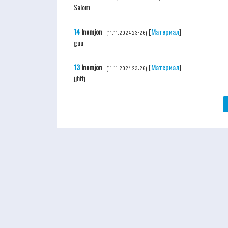
Salom
14
Inomjon
[
Материал
]
(11.11.2024 23:26)
guu
13
Inomjon
[
Материал
]
(11.11.2024 23:26)
jjhffj