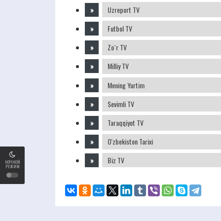
Uzreport TV
Futbol TV
Zo`r TV
Milliy TV
Mening Yurtim
Sevimli TV
Taraqqiyot TV
O'zbekiston Tarixi
Biz TV
НОЧНОЙ
РЕЖИМ
Aqlvoy TV