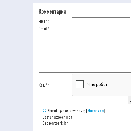
Комментарии
Имя *:
Email *:
Код *:
22
Nemat
[
Материал
]
(29.05.2026 18:43)
Dastur Uzbek tilida
Qachon toshislar