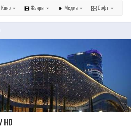
Кино
Жанры
Медиа
Софт
D
TV HD