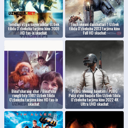
Tomdagi o'zga sayyoraliklar Uzbek
Tinch okeani daxshatlari 1 Uzbek
tilida O'zbekcha tarjima kino 2009
tilida O'zbekcha 2013 tarjima kino
HD tas-ix skachat
Full HD skachat
Binafsharang shar / Binafsha
PUBG: Mening hayotim / PUBG
rangli to'p 1987 Uzbek tilida
Pabji o'yini haqida film Uzbek tilida
O'zbekcha tarjima kino HD tas-ix
O'zbekcha tarjima kino 2022 4K
skachat
Ultra UHD skachat