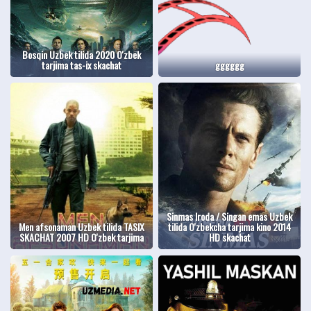
Bosqin Uzbek tilida 2020 O'zbek
tarjima tas-ix skachat
gggggg
Sinmas Iroda / Singan emas Uzbek
Men afsonaman Uzbek tilida TASIX
tilida O'zbekcha tarjima kino 2014
SKACHAT 2007 HD O'zbek tarjima
HD skachat