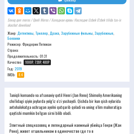
Sovuq qon: meros / Qonli Meros / Холодная кровь: Наследие Uzbek O'zbek tilida tas-ix
skachat download
Жанр:
Детективы
,
Триллер
,
Драка
,
Зарубежные фильмы
,
Зарубежные
,
Боевики
Режисер:
Фридерик Петижан
Страна:
Продолжительность:
01:31
Качество:
1080P, 720P, 480P
Год:
2019
IMDb:
8.4
Taniqli komando va afsonaviy qotil Henri (Jan Reno) Shimoliy Amerikaning
cho'lidagi qiyin joylarda yolg'iz o'zi yashaydi. Qishda bir kun qish oylarida
avtohalokatga uchragan ayolni qutqarib qoladi va uning o'lim mahoratiga
qaytishi mumkin bo'lgan sirni bilib oladi.
Элитный спецназовец и легендарный наемный убийца Генри (Жан
Рено), живет отшельником в одиночестве где то в