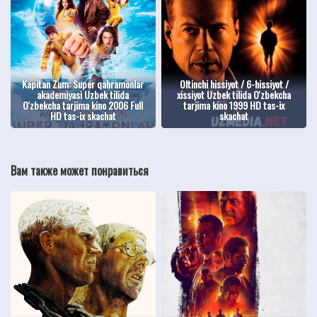
Kapitan Zum: Super qahramonlar
Oltinchi hissiyot / 6-hissiyot /
akademiyasi Uzbek tilida
xissiyot Uzbek tilida O'zbekcha
O'zbekcha tarjima kino 2006 Full
tarjima kino 1999 HD tas-ix
HD tas-ix skachat
skachat
Вам также может понравиться