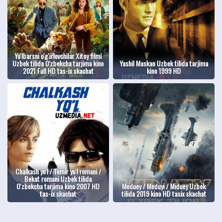
Yo'lbarsni o'g'irlovchilar Xitoy filmi
Uzbek tilida O'zbekcha tarjima kino
Yashil Maskan Uzbek tilida tarjima
2021 Full HD tas-ix skachat
kino 1999 HD
Chalkash yo'l / Temir yo'l romani /
Bekat romani Uzbek tilida
O'zbekcha tarjima kino 2007 HD
Meduey / Meduyi / Miduey Uzbek
tas-ix skachat
tilida 2019 kino HD tasix skachat