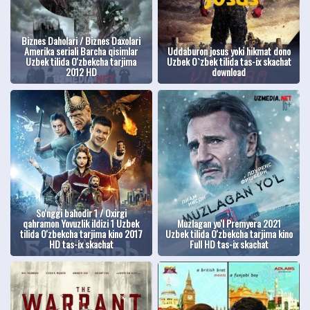
Biznes Daholari / Biznes Daxolari
Amerika seriali Barcha qisimlar
Uddaburon josus yoki hikmat dono
Uzbek tilida O'zbekcha tarjima
Uzbek O`zbek tilida tas-ix skachat
2012 HD
download
So'nggi bahodir 1 / Oxirgi
qahramon Yovuzlik ildizi 1 Uzbek
Muzlagan yo'l Premyera 2021
tilida O'zbekcha tarjima kino 2017
Uzbek tilida O'zbekcha tarjima kino
HD tas-ix skachat
Full HD tas-ix skachat