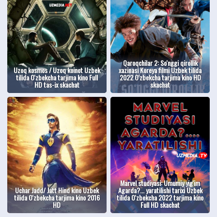
Qaroqchilar 2: So'nggi qirollik
Uzoq kosmos / Uzoq koinot Uzbek
xazinasi Koreya filmi Uzbek tilida
tilida O'zbekcha tarjima kino Full
2022 O'zbekcha tarjima kino HD
HD tas-ix skachat
skachat
Marvel studiyasi: Umumiy yig'im
Uchar Jadd/ Jatt Hind kino Uzbek
Agarda?... yaratilishi tarixi Uzbek
tilida O'zbekcha tarjima kino 2016
tilida O'zbekcha 2022 tarjima kino
HD
Full HD skachat