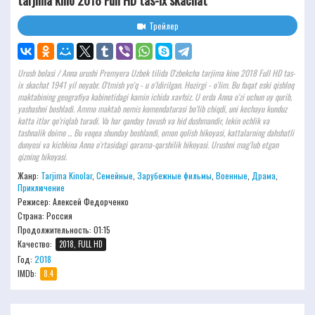
tarjima kino 2018 Full HD tas-ix skachat
Трейлер
Urush bolasi / Anna urushi Premyera Uzbek tilida O'zbekcha tarjima kino 2018 Full HD tas-
ix skachat 1941 yil noyabr. O'tmish yo'q - u o'ldirilgan. Hozirgi - o'lim. Bu faqat eski qishloq
maktabining geografiya kabinetidagi kamin ichida xavfsiz. U erda Anna o'zi uchun uy qurib,
yashashni boshladi. Ammo maktab nemis komendaturasi bo‘lib chiqdi, uni kechayu kunduz
katta itlar qo‘riqlab turadi. Va har qanday tovush va hid dushmandir, lekin ochlik va
tashnalik doimo ... Bu voqea shunday boshlandi, omon qolish hikoyasi, kattalarning dahshatli
dunyosi va kichkina Anna o'rtasidagi qarama-qarshilik hikoyasi. Urushni mag'lub etgan
qizning hikoyasi.
Жанр:
Tarjima Kinolar
,
Семейные
,
Зарубежные фильмы
,
Военные
,
Драма
,
Приключение
Режисер:
Алексей Федорченко
Страна: Россия
Продолжительность:
01:15
Качество:
2018, FULL HD
Год:
2018
IMDb:
8.4