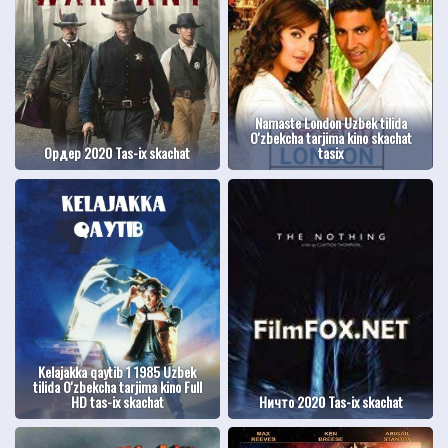
Namaste London Uzbek tilida
O'zbekcha tarjima kino skachat
Ордер 2020 Tas-ix skachat
tasix
Kelajakka qaytib 1 1985 Uzbek
tilida O'zbekcha tarjima kino Full
HD tas-ix skachat
Ничто 2020 Tas-ix skachat