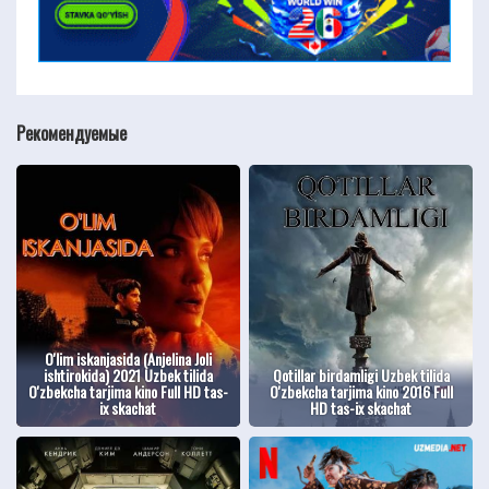
Рекомендуемые
O'lim iskanjasida (Anjelina Joli
ishtirokida) 2021 Uzbek tilida
Qotillar birdamligi Uzbek tilida
O'zbekcha tarjima kino Full HD tas-
O'zbekcha tarjima kino 2016 Full
ix skachat
HD tas-ix skachat