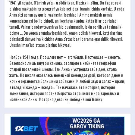
1941 yil noyabr. O'tmish yo'q - u o'ldirilgan. Hozirgi - o'lim. Bu faqat eski
qishloq maktabining geografiya kabinetidagi kamin ichida xavfsiz. U erda
Anna o'zi uchun uy qurib, yashashni boshladi. Ammo maktab nemis
komendaturasi bo‘lib chiqdi, uni kechayu kunduz katta itlar qo‘riqlab
turadi. Va har qanday tovush va hid dushmandir, lekin ochlik va tashnalik
doimo ... Bu voqea shunday boshlandi, omon qolish hikoyasi, kattalarning
dahshatli dunyosi va kichkina Anna o'rtasidagi qarama-qarshilik hikoyasi.
Urushni mag'lub etgan qizning hikoyasi.
Ноябрь 1941 года. Прошлого нет – его убили. Настоящее – смерть.
Безопасно лишь внутри камина, стоящего в кабинете географии
старой поселковой школы. Там Анна и устроила себе дом, стала
жить. Но школа оказалась немецкой комендатурой, которая днем и
ночью охраняется большими собаками. И любой звук и запах – враги,
а голод и жажда – всегда… Так началась эта история, история
выживания, история противоборства страшного мира взрослых и
маленькой Анны. История девочки, победившей Войну.