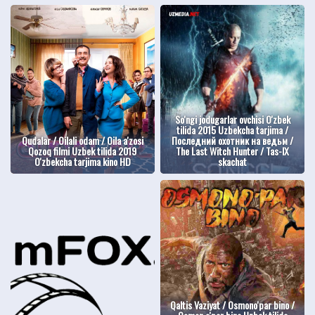
So'ngi jodugarlar ovchisi O'zbek
tilida 2015 Uzbekcha tarjima /
Qudalar / Oilali odam / Oila a'zosi
Последний охотник на ведьм /
Qozoq filmi Uzbek tilida 2019
The Last Witch Hunter / Tas-IX
O'zbekcha tarjima kino HD
skachat
Qaltis Vaziyat / Osmono'par bino /