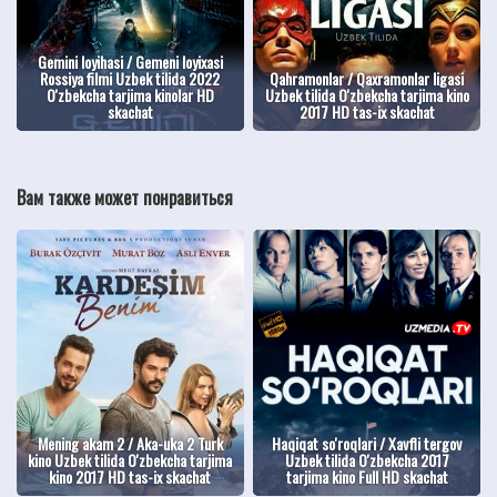
Gemini loyihasi / Gemeni loyixasi
Rossiya filmi Uzbek tilida 2022
Qahramonlar / Qaxramonlar ligasi
O'zbekcha tarjima kinolar HD
Uzbek tilida O'zbekcha tarjima kino
skachat
2017 HD tas-ix skachat
Вам также может понравиться
Mening akam 2 / Aka-uka 2 Turk
Haqiqat so'roqlari / Xavfli tergov
kino Uzbek tilida O'zbekcha tarjima
Uzbek tilida O'zbekcha 2017
kino 2017 HD tas-ix skachat
tarjima kino Full HD skachat