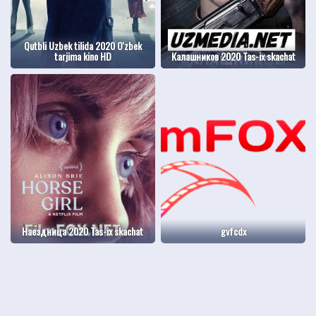
Qutbli Uzbek tilida 2020 O'zbek
tarjima kino HD
Калашников 2020 Tas-ix skachat
Наездница 2020 Tas-ix skachat
gvfcdx