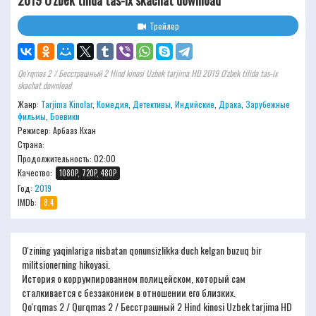
2019 O'zbek tilida tas-ix skachat download
Трейлер
Qo'rqmas 2 / Бесстрашный 2 Hind kinosi Uzbek tarjima HD 2019 O'zbek tilida tas-ix
skachat download
Жанр:
Tarjima Kinolar
,
Комедия
,
Детективы
,
Индийские
,
Драка
,
Зарубежные
фильмы
,
Боевики
Режисер:
Арбааз Кхан
Страна:
Продолжительность:
02:00
Качество:
1080P, 720P, 480P
Год:
2019
IMDb:
8.4
O'zining yaqinlariga nisbatan qonunsizlikka duch kelgan buzuq bir
militsionerning hikoyasi.
История о коррумпированном полицейском, который сам
сталкивается с беззаконием в отношении его близких.
Qo'rqmas 2 / Qurqmas 2 / Бесстрашный 2 Hind kinosi Uzbek tarjima HD