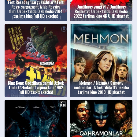
Fort Rossdagi sarguzashtlar / Fort
Ross: sarguzasht izlab Rossiya
Unutilmas yangi yil / Unutilmas
filmi Uzbek tilida O'zbekcha 2014
Rojdestvo Uzbek tilida O'zbekcha
tarjima kino Full HD skachat
2022 tarjima kino 4K UHD skachat
King Kong Godzillaga qarshi Uzbek
Mehmon / Mexmo / Samoviy
tilida O'zbekcha tarjima kino 1962
mehmonlar Uzbek tilida O'zbekcha
Full HD tas-ix skachat
tarjima kino 2013 HD skachat