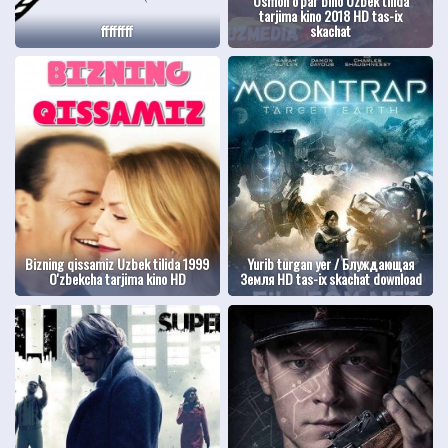
Osmon o'par bino Uzbek tilida
tarjima kino 2018 HD tas-ix
ffffffff
skachat
Bizning qissamiz Uzbek tilida 1999
Yurib turgan yer / Блуждающая
O'zbekcha tarjima kino HD
Земля HD tas-ix skachat download