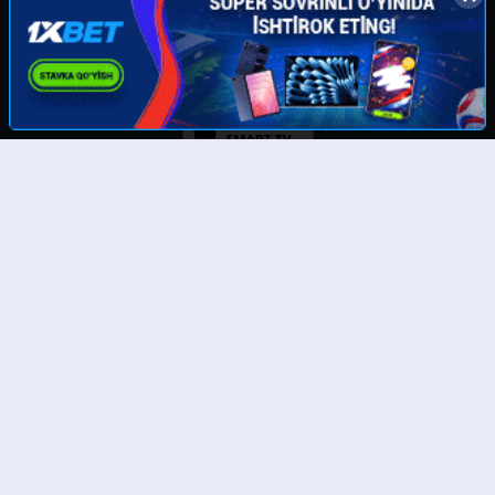
Скачайте наше приложение:
© UzMedia.TV- 2011-2026. Права на фильмы принадлежат их авторам.
Любой фильм
будет удален
по требованию правообладателя.
Отказ от ответственности: Этот сайт не хранит файлы на своем сервере. Все содержимое
предоставлено сторонними третьими лицами. Администрация не несет ответственности за
размещенные пользователями нелегальные материалы! Все фильмы представлены только
для ознакомления.
Тас-икс филмлар
Бесплатные фильмы онлайн
Онлайн кинолар
Бесплатные полные онлайн фильмы
Таржима кинолар 4к
Смотреть фильмы 4к