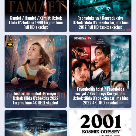
Gamlet / Hamlet / Xamlet Uzbek
Repraduksiya / Reproduksiya
tilida O'zbekcha 1990 tarjima kino
Uzbek tilida O'zbekcha tarjima kino
Full HD skachat
2017 Full HD tas-ix skachat
Favqulodda holat / Favqulotda
Tushlar mamlakati Premyera
vaziyat / Xavfli reys Koreya filmi
Uzbek tilida O'zbekcha 2022
Uzbek tilida O'zbekcha tarjima kino
tarjima kino 4K UHD skachat
2022 4K UHD skachat