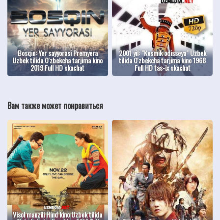
Bosqin: Yer sayyorasi Premyera
2001 yil: "Kosmik odisseya" Uzbek
Uzbek tilida O'zbekcha tarjima kino
tilida O'zbekcha tarjima kino 1968
2019 Full HD skachat
Full HD tas-ix skachat
Вам также может понравиться
Visol manzili Hind kino Uzbek tilida