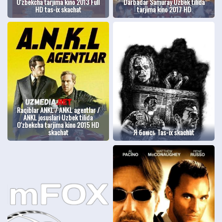
O'zbekcha tarjima kino 2013 Full
Darbadar Samuray Uzbek tilida
HD tas-ix skachat
tarjima kino 2017 HD
Raqiblar ANKL / ANKL agentlar /
ANKL josuslari Uzbek tilida
O'zbekcha tarjima kino 2015 HD
skachat
Я боюсь Tas-ix skachat