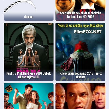
Sheriklar Uzbek tilida O'zbekcha
donnnn
tarjima kino HD 2005
Pushti / Pink Hind kino 2016 Uzbek
Клоунский торнадо 2019 Tas-ix
tilida tarjima HD
skachat