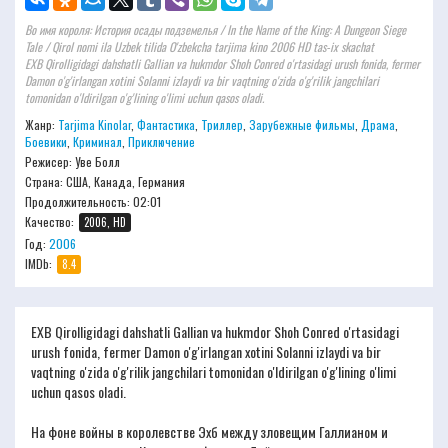
Во имя короля: История осады подземелья / In the Name of the King: A Dungeon Siege
Tale / Qirol nomi ila Uzbek tilida O'zbekcha tarjima kino 2006 HD tas-ix skachat
EXB Qirolligidagi dahshatli Gallian va hukmdor Shoh Conred o'rtasidagi urush fonida, fermer
Damon o'g'irlangan xotini Solanni izlaydi va bir vaqtning o'zida o'g'rilik jangchilari
tomonidan o'ldirilgan o'g'lining o'limi uchun qasos oladi.
Жанр:
Tarjima Kinolar
,
Фантастика
,
Триллер
,
Зарубежные фильмы
,
Драма
,
Боевики
,
Криминал
,
Приключение
Режисер:
Уве Болл
Страна: США, Канада, Германия
Продолжительность:
02:01
Качество:
2006, HD
Год:
2006
IMDb:
8.4
EXB Qirolligidagi dahshatli Gallian va hukmdor Shoh Conred o'rtasidagi
urush fonida, fermer Damon o'g'irlangan xotini Solanni izlaydi va bir
vaqtning o'zida o'g'rilik jangchilari tomonidan o'ldirilgan o'g'lining o'limi
uchun qasos oladi.
На фоне войны в королевстве Эхб между зловещим Галлианом и