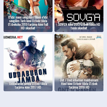
O'ldir meni sevgilim / Meni o'ldir
sevgilim Turk kino Uzbek tilida
O'zbekcha 2019 tarjima kino Full
SOVG'A kino 2013 Uzbek tilida HD
HD skachat
tasix skachat
Ont / Ond ichaman mahbumam
Uddaburon jamoa Uzbek tilida
Hind kino Uzbek tilida O'zbek
tarjima kino 2017 HD
tarjima 2016 HD