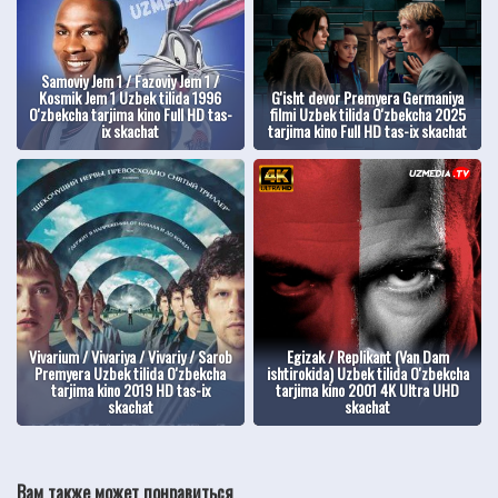
Samoviy Jem 1 / Fazoviy Jem 1 /
Kosmik Jem 1 Uzbek tilida 1996
G'isht devor Premyera Germaniya
O'zbekcha tarjima kino Full HD tas-
filmi Uzbek tilida O'zbekcha 2025
ix skachat
tarjima kino Full HD tas-ix skachat
Vivarium / Vivariya / Vivariy / Sarob
Egizak / Replikant (Van Dam
Premyera Uzbek tilida O'zbekcha
ishtirokida) Uzbek tilida O'zbekcha
tarjima kino 2019 HD tas-ix
tarjima kino 2001 4K Ultra UHD
skachat
skachat
Вам также может понравиться