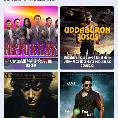
Uddaburon josus yoki hikmat dono
Aristokratlar konsert 2020 HD
Uzbek O`zbek tilida tas-ix skachat
skachat
download