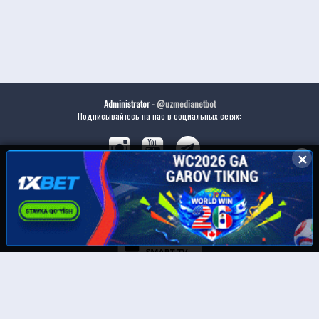
Administrator -
@uzmedianetbot
Подписывайтесь на нас в социальных сетях:
✕
✕
Скачайте наше приложение:
© UzMedia.TV- 2011-2026. Права на фильмы принадлежат их авторам.