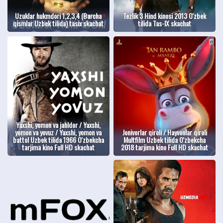
Uzuklar hukmdori 1,2,3,4 (Barcha
Tezlik 3 Hind kinosi 2013 O'zbek
qismlar Uzbek tilida) tasix skachat
tilida Tas-IX skachat
Yaxshi, yomon va jahldor / Yaxshi,
yomon va yovuz / Yaxshi, yomon va
Jonivorlar qiroli / Hayvonlar qiroli
battol Uzbek tilida 1966 O'zbekcha
Multfilm Uzbek tilida O'zbekcha
tarjima kino Full HD skachat
2018 tarjima kino Full HD skachat