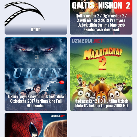
Qaltis nishon 2 / Og'ir nishon 2 /
Xavfli nishon 2 2019 Premyera
Uzbek tilida tarjima kino tasix
ffffffff
skacha tasix download
Ukun / Укун Xitoy filmi Uzbek tilida
O'zbekcha 2017 tarjima kino Full
Madagaskar 2 HD Multfilm Uzbek
HD skachat
tilida O'zbekcha tarjima 2008 HD