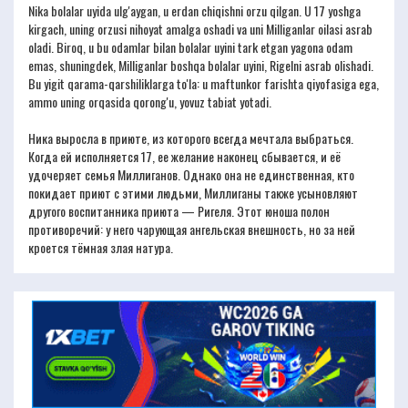
Nika bolalar uyida ulg'aygan, u erdan chiqishni orzu qilgan. U 17 yoshga
kirgach, uning orzusi nihoyat amalga oshadi va uni Milliganlar oilasi asrab
oladi. Biroq, u bu odamlar bilan bolalar uyini tark etgan yagona odam
emas, shuningdek, Milliganlar boshqa bolalar uyini, Rigelni asrab olishadi.
Bu yigit qarama-qarshiliklarga to'la: u maftunkor farishta qiyofasiga ega,
ammo uning orqasida qorong'u, yovuz tabiat yotadi.
Ника выросла в приюте, из которого всегда мечтала выбраться.
Когда ей исполняется 17, ее желание наконец сбывается, и её
удочеряет семья Миллиганов. Однако она не единственная, кто
покидает приют с этими людьми, Миллиганы также усыновляют
другого воспитанника приюта — Ригеля. Этот юноша полон
противоречий: у него чарующая ангельская внешность, но за ней
кроется тёмная злая натура.