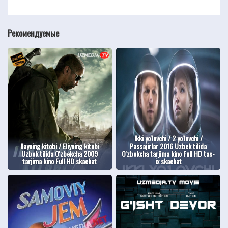
Рекомендуемые
Ikki yo'lovchi / 2 yo'lovchi /
Ilayning kitobi / Eliyning kitobi
Passajirlar 2016 Uzbek tilida
Uzbek tilida O'zbekcha 2009
O'zbekcha tarjima kino Full HD tas-
tarjima kino Full HD skachat
ix skachat