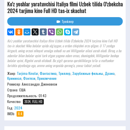
Ko'z yoshlar yaratuvchisi Italiya filmi Uzbek tilida O'zbekcha
2024 tarjima kino Full HD tas-ix skachat
Трейлер
Ko'z yoshlar yaratuvchisi Italiya filmi Uzbek tilida O'zbekcha 2024 tarjima kino Full HD
tas-ix skachat Nika bolalar uyida ulg'aygan, u erdan chiqishni orzu qilgan. U 17 yoshga
kirgach, uning orzusi nihoyat amalga oshadi va uni Milliganlar oilasi asrab oladi. Biroq, u bu
odamlar bilan bolalar uyini tark etgan yagona odam emas, shuningdek, Milliganlar boshqa
bolalar uyini, Rigelni asrab olishadi. Bu yigit qarama-qarshiliklarga to'la: u maftunkor
farishta qiyofasiga ega, ammo uning orqasida qorong'u, yovuz tabiat yotadi.
Жанр:
Tarjima Kinolar
,
Фантастика
,
Триллер
,
Зарубежные фильмы
,
Драма
,
Криминал
,
Фэнтези
,
Приключение
Режисер:
Алессандро Дженовези
Страна: США
Продолжительность:
01:43
Качество:
2024, FULL HD
Год:
2024
IMDb:
8.4