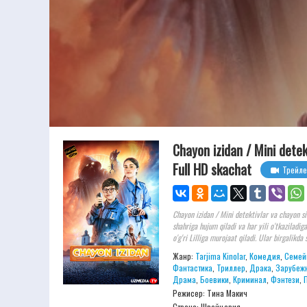
Chayon izidan / Mini detek
Full HD skachat
Трейле
Chayon izidan / Mini detektivlar va chayon si
shahriga hujum qiladi va har yili o'tkaziladi
o'g'ri Lilliga murojaat qiladi. Ular birgalikda s
Жанр:
Tarjima Kinolar
,
Комедия
,
Семей
Фантастика
,
Триллер
,
Драка
,
Зарубеж
Драма
,
Боевики
,
Криминал
,
Фэнтези
,
Режисер:
Тина Макич
Страна: Швейцария