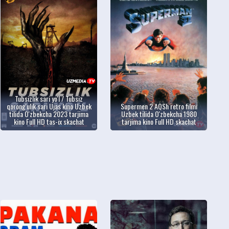
Tubsizlik sari yo'l / Tubsiz
qorong'ulik sari Ujas kino Uzbek
Supermen 2 AQSh retro filmi
tilida O'zbekcha 2023 tarjima
Uzbek tilida O'zbekcha 1980
kino Full HD tas-ix skachat
tarjima kino Full HD skachat