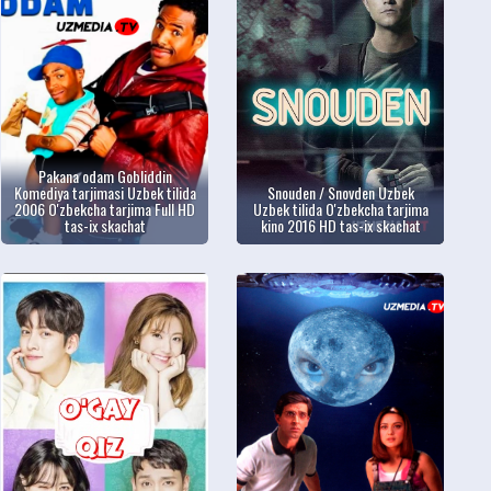
Pakana odam Gobliddin
Komediya tarjimasi Uzbek tilida
Snouden / Snovden Uzbek
2006 O'zbekcha tarjima Full HD
Uzbek tilida O'zbekcha tarjima
tas-ix skachat
kino 2016 HD tas-ix skachat