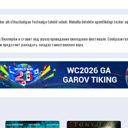
ar yili o'tkaziladigan festivalga tahdid soladi. Mahalliy detektiv agentlikdagi tezkor aq
 Виллерби и ставит под угрозу проведение ежегодного фестиваля. Сообразите
м предстоит разгадать загадку таинственного вора.