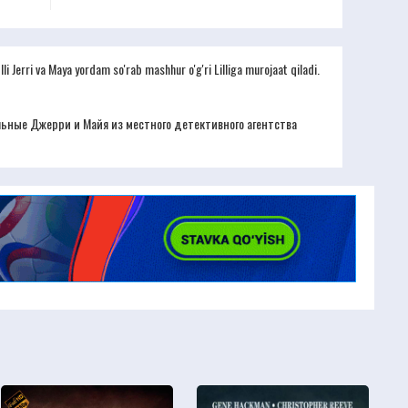
lli Jerri va Maya yordam so'rab mashhur o'g'ri Lilliga murojaat qiladi.
льные Джерри и Майя из местного детективного агентства