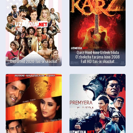
Qarz Hind kino Uzbek tilida
O'zbekcha tarjima kino 2008
Deported 2020 Tas-ix skachat
Full HD tas-ix skachat