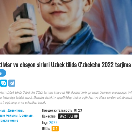
tivlar va chayon sirlari Uzbek tilida O'zbekcha 2022 tarjima
р
rlari Uzbek tilida O'zbekcha 2022 tarjima kino Full HD skachat Sirli qaroqchi, Scorpion uyqusiragan Vil
gan festivalga tahdid soladi. Mahalliy detektiv agentlikdagi tezkor aqlli Jerri va Maya yordam so'rab mas
irli o'g'rining sirini ochishlari kerak.
ные
,
Детективы
,
Продолжительность:
01:23
ные фильмы
,
Военные
,
Качество:
2022, FULL HD
Приключение
Год:
2022
IMDb:
8.4