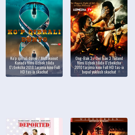
Ko'p qirrali dunyo / Multikoinot
Ong-Bak 3 / Онг Бак 3 Tailand
Kanada filmi Uzbek tilida
filmi Uzbek tilida O'zbekcha
O'zbekcha 2018 tarjima kino Full
2010 tarjima kino Full HD tas-ix
HD tas-ix skachat
bepul yuklash skachat