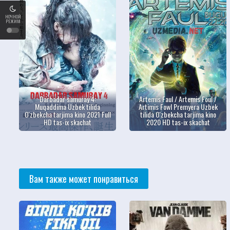
НОЧНОЙ
РЕЖИМ
Darbadar samuray 4:
Artemis Faul / Artemis Foul /
Muqaddima Uzbek tilida
Artimis Fowl Premyera Uzbek
O'zbekcha tarjima kino 2021 Full
tilida O'zbekcha tarjima kino
HD tas-ix skachat
2020 HD tas-ix skachat
Вам также может понравиться