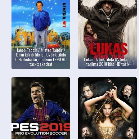
Janob Taqdir / Mister Taqdir /
Birni ko'rib fikr qil Uzbek tilida
O'zbekcha tarjima kino 1990 HD
Lukas Uzbek tilida O'zbekcha
tas-ix skachat
tarjima 2018 kino HD tasix