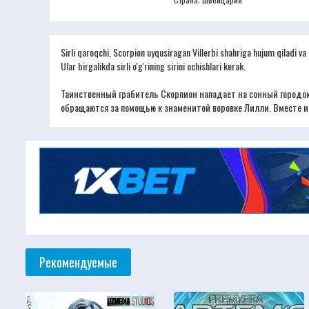
Sirli qaroqchi, Scorpion uyqusiragan Villerbi shahriga hujum qiladi va h
Ular birgalikda sirli o'g'rining sirini ochishlari kerak.
Таинственный грабитель Скорпион нападает на сонный городок
обращаются за помощью к знаменитой воровке Лилли. Вместе и
Рекомендуемые