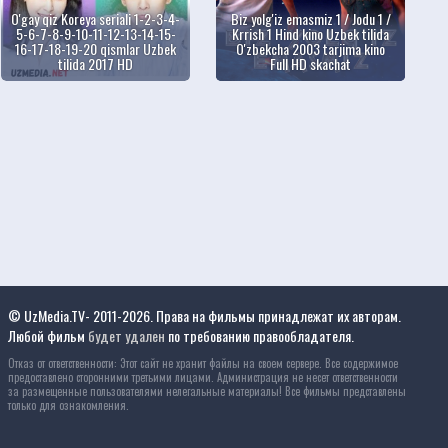
O'gay qiz Koreya seriali 1-2-3-4-
Biz yolg'iz emasmiz 1 / Jodu 1 /
5-6-7-8-9-10-11-12-13-14-15-
Krrish 1 Hind kino Uzbek tilida
16-17-18-19-20 qismlar Uzbek
O'zbekcha 2003 tarjima kino
tilida 2017 HD
Full HD skachat
© UzMedia.TV- 2011-2026. Права на фильмы принадлежат их авторам.
Любой фильм
будет удален
по требованию правообладателя.
Отказ от ответственности: Этот сайт не хранит файлы на своем сервере. Все содержимое
предоставлено сторонними третьими лицами. Администрация не несет ответственности
за размещенные пользователями нелегальные материалы! Все фильмы представлены
только для ознакомления.