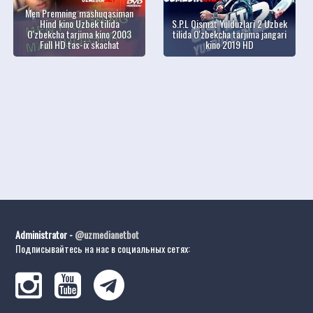
Men Premning mashuqasiman
Hind kino Uzbek tilida
S.P.L Qismat Yulduzlari 2 Uzbek
O'zbekcha tarjima kino 2003
tilida O'zbekcha tarjima jangari
Full HD tas-ix skachat
kino 2019 HD
Administrator -
@uzmedianetbot
Подписывайтесь на нас в социальных сетях: