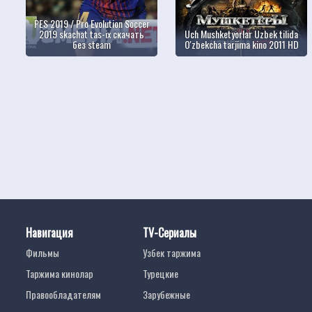
PES 2019 / Pro Evolution Soccer
2019 skachat tas-ix скачать
Uch Mushketyorlar Uzbek tilida
без steam
O'zbekcha tarjima kino 2011 HD
Навигация
TV-Сериалы
Фильмы
Узбек таржима
Таржима кинолар
Турецкие
Правообладателям
Зарубежные