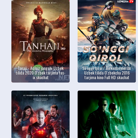
Tanaji - Aqlsiz jangchi Uzbek
So'nggi qirol / Birkenbeynerlar
tilida 2020 O'zbek tarjima tas-
Uzbek tilida O'zbekcha 2016
ix skachat
tarjima kino Full HD skachat