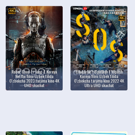
Robot Chon-I / Jung-E Koreya
Chuqurlik / O'pirilish / Yiqilish
Netflix filmi Uzbek tilida
Koreya filmi Uzbek tilida
O'zbekcha 2023 tarjima kino 4K
O'zbekcha tarjima kino 2022 4K
UHD skachat
Ultra UHD skachat