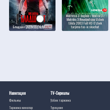
Matritsa 3: Inqilob / Matrix 3 /
Matriks 3 Revolyutsiya Uzbek
tilida 2003 Full HD O'zbek
Бладшот 2020 Tas-ix skachat
tarjima tas-ix skachat
Навигация
TV-Сериалы
Фильмы
Узбек таржима
Таржима кинолар
Турецкие