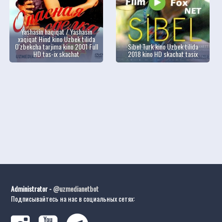
Yashasin haqiqat / Yashasin
xaqiqat Hind kino Uzbek tilida
O'zbekcha tarjima kino 2001 Full
Sibel Turk kino Uzbek tilida
HD tas-ix skachat
2018 kino HD skachat tasix
Administrator -
@uzmedianetbot
Подписывайтесь на нас в социальных сетях: