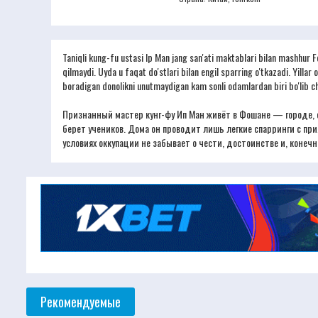
Taniqli kung-fu ustasi Ip Man jang san'ati maktablari bilan mashhur F
qilmaydi. Uyda u faqat do'stlari bilan engil sparring o'tkazadi. Yilla
boradigan donolikni unutmaydigan kam sonli odamlardan biri bo'lib ch
Признанный мастер кунг-фу Ип Ман живёт в Фошане — городе, сл
берет учеников. Дома он проводит лишь легкие спарринги с пр
условиях оккупации не забывает о чести, достоинстве и, конечно
Рекомендуемые