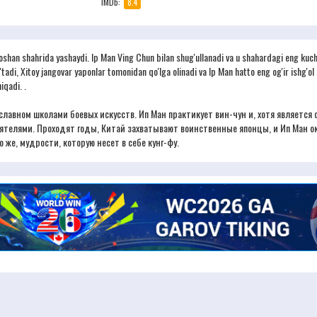
IMDb:
8.4
oshan shahrida yashaydi. Ip Man Ving Chun bilan shug'ullanadi va u shahardagi eng kuch
r o'tadi, Xitoy jangovar yaponlar tomonidan qo'lga olinadi va Ip Man hatto eng og'ir ishg
iqadi. .
авном школами боевых искусств. Ип Ман практикует вин-чун и, хотя является с
иятелями. Проходят годы, Китай захватывают воинственные японцы, и Ип Ман о
 же, мудрости, которую несет в себе кунг-фу.