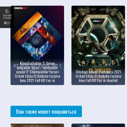
НОЧНОЙ
РЕЖИМ
Klaustrofoblar 2: Omon
qolganlar ligasi / Jumboqlar
xonasi 2: Chempionlar turniri
Olisdagi koinot Premyera 2021
Uzbek tilida O'zbekcha tarjima
Uzbek tilida O'zbekcha tarjima
kino 2021 Full HD tas-ix
kino Full HD tas-ix skachat
Вам также может понравиться