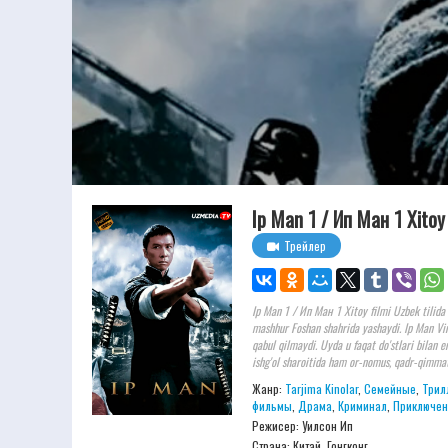
Ip Man 1 / Ип Ман 1 Xitoy 
Трейлер
Ip Man 1 / Ип Ман 1 Xitoy filmi Uzbek tilida 
mashhur Foshan shahrida yashaydi. Ip Man Vin
qabul qilmaydi. Uyda u faqat do'stlari bilan e
ishg'ol sharoitida ham or-nomus, qadr-qimmat 
Жанр:
Tarjima Kinolar
,
Семейные
,
Трил
фильмы
,
Драма
,
Криминал
,
Приключен
Режисер:
Уилсон Ип
Страна: Китай, Гонгконг