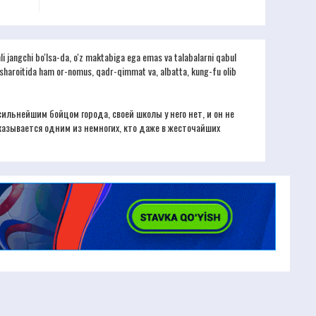
li jangchi bo'lsa-da, o'z maktabiga ega emas va talabalarni qabul
'ol sharoitida ham or-nomus, qadr-qimmat va, albatta, kung-fu olib
ильнейшим бойцом города, своей школы у него нет, и он не
казывается одним из немногих, кто даже в жесточайших