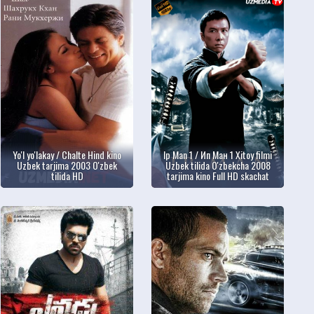
Yo'l yo'lakay / Chalte Hind kino
Ip Man 1 / Ип Ман 1 Xitoy filmi
Uzbek tarjima 2003 O'zbek
Uzbek tilida O'zbekcha 2008
tilida HD
tarjima kino Full HD skachat