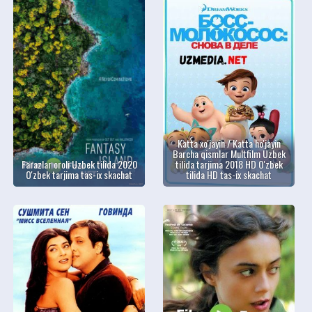
Katta xo'jayin / Katta ho'jayin
Barcha qismlar Multfilm Uzbek
Farazlar oroli Uzbek tilida 2020
tilida tarjima 2018 HD O'zbek
O'zbek tarjima tas-ix skachat
tilida HD tas-ix skachat