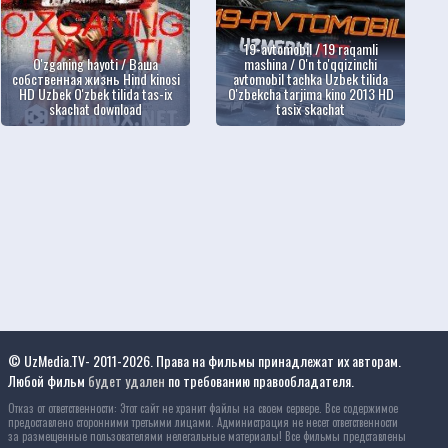
19-avtomobil / 19 raqamli
O'zganing hayoti / Ваша
mashina / O'n to'qqizinchi
собственная жизнь Hind kinosi
avtomobil tachka Uzbek tilida
HD Uzbek O'zbek tilida tas-ix
O'zbekcha tarjima kino 2013 HD
skachat download
tasix skachat
© UzMedia.TV- 2011-2026. Права на фильмы принадлежат их авторам.
Любой фильм
будет удален
по требованию правообладателя.
Отказ от ответственности: Этот сайт не хранит файлы на своем сервере. Все содержимое
предоставлено сторонними третьими лицами. Администрация не несет ответственности
за размещенные пользователями нелегальные материалы! Все фильмы представлены