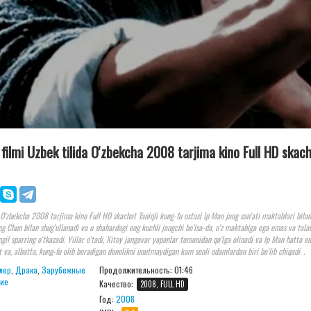
filmi Uzbek tilida O'zbekcha 2008 tarjima kino Full HD skac
O'zbekcha 2008 tarjima kino Full HD skachat Taniqli kung-fu ustasi Ip Man jang san'ati maktablari bilan
g Chun bilan shug'ullanadi va u shahardagi eng kuchli jangchi bo'lsa-da, o'z maktabiga ega emas va tala
ngil sparring o'tkazadi. Yillar o'tadi, Xitoy jangovar yaponlar tomonidan qo'lga olinadi va Ip Man hatto en
va, albatta, kung-fu olib boradigan donolikni unutmaydigan kam sonli odamlardan biri bo'lib chiqadi. .
лер
,
Драка
,
Зарубежные
Продолжительность:
01:46
ие
Качество:
2008, FULL HD
Год:
2008