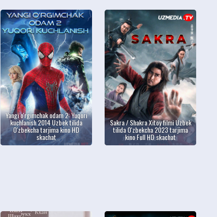
Yangi o'rgimchak odam 2: Yuqori
kuchlanish 2014 Uzbek tilida
Sakra / Shakra Xitoy filmi Uzbek
O'zbekcha tarjima kino HD
tilida O'zbekcha 2023 tarjima
skachat
kino Full HD skachat