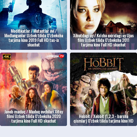
Modifikatlar / Mutantlar ovi /
Modlanganlar Uzbek tilida O'zbekcha
Xilvatdagi uy / Ko'cha oxiridagi uy Ujas
tarjima kino 2019 Full HD tas-ix
film Uzbek tilida O'zbekcha 2011
skachat
tarjima kino Full HD skachat
Janob maxluq / Maxluq ovchilari Xitoy
filmi Uzbek tilida O'zbekcha 2020
Hobbit / Xobbit (1,2,3 - barcha
tarjima kino Full HD skachat
qismlar) O'zbek tilida tarjima kino HD