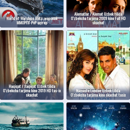
Alomatlar / Alomat Uzbek tilida
World of Warships Blitz: морской
O'zbekcha tarjima 2009 kino Full HD
ММОРПГ PvP шутер
skachat
Haqiqat / Xaqiqat Uzbek tilida
O'zbekcha tarjima kino 2019 HD tas-ix
Namaste London Uzbek tilida
skachat
O'zbekcha tarjima kino skachat tasix