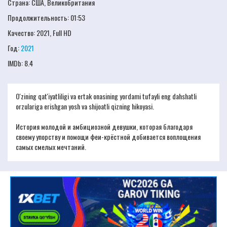
Страна: США, Великобритания
Продолжительность:
01:53
Качество:
2021, Full HD
Год:
2021
IMDb:
8.4
O'zining qat'iyatliligi va ertak onasining yordami tufayli eng dahshatli
orzulariga erishgan yosh va shijoatli qizning hikoyasi.
История молодой и амбициозной девушки, которая благодаря
своему упорству и помощи феи-крёстной добивается воплощения
самых смелых мечтаний.