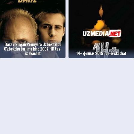
Darz / Singan Premyera Uzbek tilida
O'zbekcha tarjima kino 2007 HD tas-
ix skachat
14+ фильм 2015 Tas-ix skachat