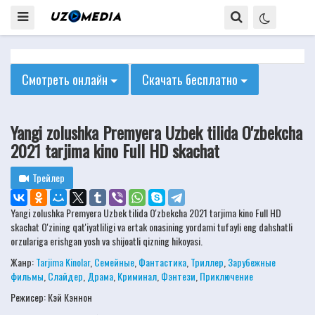
Смотреть онлайн
Скачать бесплатно
Yangi zolushka Premyera Uzbek tilida O'zbekcha
2021 tarjima kino Full HD skachat
Трейлер
Yangi zolushka Premyera Uzbek tilida O'zbekcha 2021 tarjima kino Full HD
skachat O'zining qat'iyatliligi va ertak onasining yordami tufayli eng dahshatli
orzulariga erishgan yosh va shijoatli qizning hikoyasi.
Жанр:
Tarjima Kinolar
,
Семейные
,
Фантастика
,
Триллер
,
Зарубежные
фильмы
,
Слайдер
,
Драма
,
Криминал
,
Фэнтези
,
Приключение
Режисер:
Кэй Кэннон