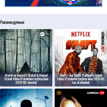
Рекомендуемые
Gretel va Genzel / Gretel & Hansel
Shaft / Jon Sheft Premyera Uzbek
Uzbek tilida O'zbekcha tarjima kino
tilida O'zbekcha tarjima kino 2019 HD
2020 HD skachat
tas-ix skachat