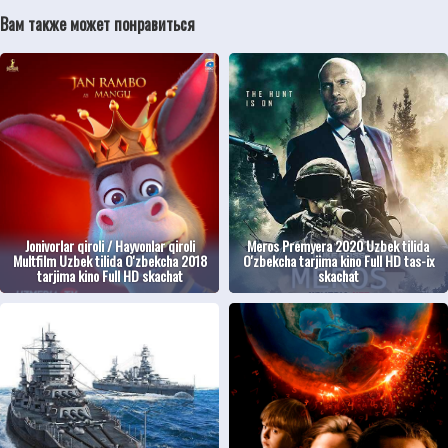
Вам также может понравиться
Jonivorlar qiroli / Hayvonlar qiroli
Meros Premyera 2020 Uzbek tilida
Multfilm Uzbek tilida O'zbekcha 2018
O'zbekcha tarjima kino Full HD tas-ix
tarjima kino Full HD skachat
skachat