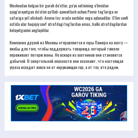
Moskvadan kelgan bir guruh do'stlar, go'yo xotinining o'limidan
qayg'urayotgan do'stini qo'llab-quvvatlash uchun Pomir tog'lariga ov
safariga yo'l olishadi. Ammo tez orada ovchilar ovga aylanadilar. O'lim xavfi
ostida ular haqiqiy xavf atrofdagi tog'lardan emas, balki atrofdagilardan
kelayotganini anglaydilar.
Компания друзей из Москвы отправляется в горы Памира на охоту —
якобы для того, чтобы поддержать товарища, который тяжело
переживает потерю жены. Но вскоре из охотников они становятся
добычей. В смертельной опасности они осознают, что настоящая
угроза исходит вовсе не от окружающих гор, а от тех, кто рядом.