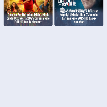
Ayg'oqchilar ko'prigi / Josuslar
Dora va Sol Doradoni izlab Uzbek
ko'prigi Uzbek tilida O'zbekcha
tilida O'zbekcha 2025 tarjima kino
tarjima kino 2015 HD tas-ix
Full HD tas-ix skachat
skachat