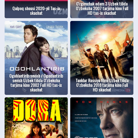
O'rgimchak odam 3 Uzbek tilida
Qalpoq shousi 2020-yil Tas-ix
O'zbekcha 2007 tarjima kino Full
skachat
HD tas-ix skachat
Ogohlantirib sevish / Ogoxlantirib
sevish Uzbek tilida O'zbekcha
Tanklar Rossiya filmi Uzbek tilida
tarjima kino 2002 Full HD tas-ix
O'zbekcha 2018 tarjima kino Full
skachat
HD skachat