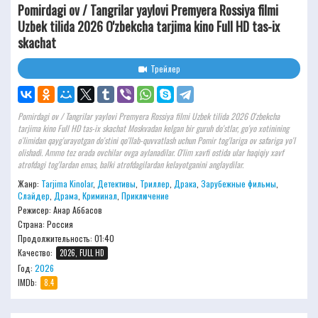
Pomirdagi ov / Tangrilar yaylovi Premyera Rossiya filmi
Uzbek tilida 2026 O'zbekcha tarjima kino Full HD tas-ix
skachat
Трейлер
Pomirdagi ov / Tangrilar yaylovi Premyera Rossiya filmi Uzbek tilida 2026 O'zbekcha
tarjima kino Full HD tas-ix skachat Moskvadan kelgan bir guruh do'stlar, go'yo xotinining
o'limidan qayg'urayotgan do'stini qo'llab-quvvatlash uchun Pomir tog'lariga ov safariga yo'l
olishadi. Ammo tez orada ovchilar ovga aylanadilar. O'lim xavfi ostida ular haqiqiy xavf
atrofdagi tog'lardan emas, balki atrofdagilardan kelayotganini anglaydilar.
Жанр:
Tarjima Kinolar
,
Детективы
,
Триллер
,
Драка
,
Зарубежные фильмы
,
Слайдер
,
Драма
,
Криминал
,
Приключение
Режисер:
Анар Аббасов
Страна: Россия
Продолжительность:
01:40
Качество:
2026, FULL HD
Год:
2026
IMDb:
8.4