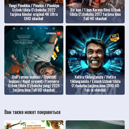
Yangi Pinokkio / Pinokio / Pinokiyo
Uzbek tilida O'zbekcha 2022
Bir kun / 1 kun Koreya filmi Uzbek
tarjima kinolar original 4K Ultra
tilida O'zbekcha 2017 tarjima kino
UHD skachat
Full HD skachat
Oxir zamon loyihasi / Qiyomat
Xotira tiklanganida / Hotira
loyixasi / Najot proyekti Premyera
tiklanganida / Eslash Uzbek tilida
Uzbek tilida O'zbekcha yangi 2026
O'zbekcha tarjima kino 1990 HD
tarjima kino Full HD skachat
tas-ix skachat
Вам также может понравиться