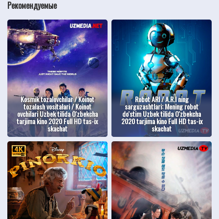
Рекомендуемые
Kosmik tozalovchilar / Koinot
Robot ARI / A.R.I ning
tozalash vositalari / Koinot
sarguzashtlari: Mening robot
ovchilari Uzbek tilida O'zbekcha
do'stim Uzbek tilida O'zbekcha
tarjima kino 2020 Full HD tas-ix
2020 tarjima kino Full HD tas-ix
skachat
skachat