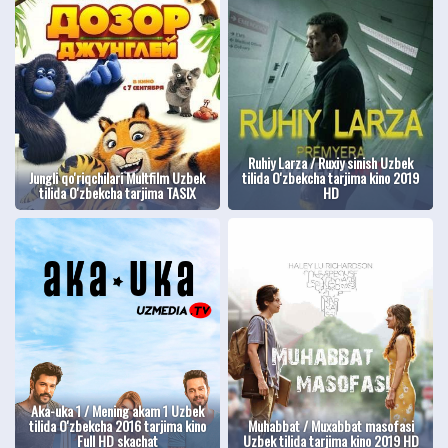
Ruhiy Larza / Ruxiy sinish Uzbek
Jungli qo'riqchilari Multfilm Uzbek
tilida O'zbekcha tarjima kino 2019
tilida O'zbekcha tarjima TASIX
HD
Aka-uka 1 / Mening akam 1 Uzbek
tilida O'zbekcha 2016 tarjima kino
Muhabbat / Muxabbat masofasi
Full HD skachat
Uzbek tilida tarjima kino 2019 HD