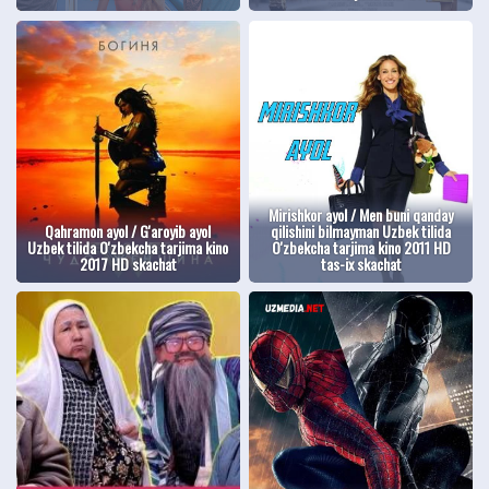
Mirishkor ayol / Men buni qanday
Qahramon ayol / G'aroyib ayol
qilishini bilmayman Uzbek tilida
Uzbek tilida O'zbekcha tarjima kino
O'zbekcha tarjima kino 2011 HD
2017 HD skachat
tas-ix skachat