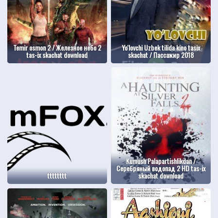
Temir osmon 2 / Железное небо 2
Yo'lovchi Uzbek tilida kino tasix
tas-ix skachat download
skachat / Пассажир 2018
Kumush Palapartishlikdan /
Серебряный водопад 2 HD tas-ix
tttttttt
skachat download