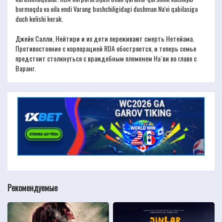
bormoqda va oila endi Varang boshchiligidagi dushman Na'vi qabilasiga
duch kelishi kerak.
Джейк Салли, Нейтири и их дети переживают смерть Нетейама.
Противостояние с корпорацией RDA обостряется, и теперь семье
предстоит столкнуться с враждебным племенем На`ви во главе с
Варанг.
Рекомендуемые