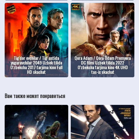
Tig'dor ovchilar / Tig' ustida
Qora Adam / Qora Odam Premyera
yuguruvchilar 2049 Uzbek tilida
DC filmi Uzbek tilida 2022
O'zbekcha 2017 tarjima kino Full
O'zbekcha tarjima kino 4K UHD
HD skachat
tas-ix skachat
Вам также может понравиться