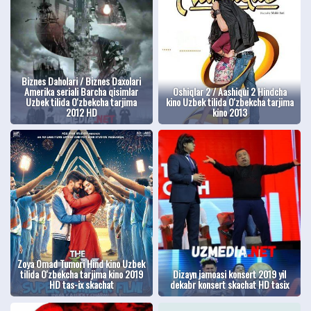
Biznes Daholari / Biznes Daxolari
Amerika seriali Barcha qisimlar
Oshiqlar 2 / Aashiqui 2 Hindcha
Uzbek tilida O'zbekcha tarjima
kino Uzbek tilida O'zbekcha tarjima
2012 HD
kino 2013
Zoya Omad Tumori Hind kino Uzbek
tilida O'zbekcha tarjima kino 2019
Dizayn jamoasi konsert 2019 yil
HD tas-ix skachat
dekabr konsert skachat HD tasix