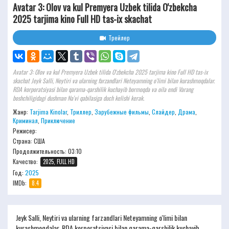
Avatar 3: Olov va kul Premyera Uzbek tilida O'zbekcha
2025 tarjima kino Full HD tas-ix skachat
Трейлер
Avatar 3: Olov va kul Premyera Uzbek tilida O'zbekcha 2025 tarjima kino Full HD tas-ix
skachat Jeyk Salli, Neytiri va ularning farzandlari Neteyamning o'limi bilan kurashmoqdalar.
RDA korporatsiyasi bilan qarama-qarshilik kuchayib bormoqda va oila endi Varang
boshchiligidagi dushman Na'vi qabilasiga duch kelishi kerak.
Жанр:
Tarjima Kinolar
,
Триллер
,
Зарубежные фильмы
,
Слайдер
,
Драма
,
Криминал
,
Приключение
Режисер:
Страна: США
Продолжительность:
03:10
Качество:
2025, FULL HD
Год:
2025
IMDb:
8.4
Jeyk Salli, Neytiri va ularning farzandlari Neteyamning o'limi bilan
kurashmoqdalar. RDA korporatsiyasi bilan qarama-qarshilik kuchayib