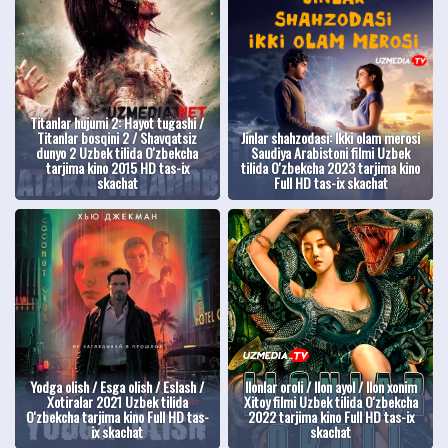
Titanlar hujumi 2: Hayot tugashi /
Titanlar bosqini 2 / Shavqatsiz
Jinlar shahzodasi: Ikki olam merosi
dunyo 2 Uzbek tilida O'zbekcha
Saudiya Arabistoni filmi Uzbek
tarjima kino 2015 HD tas-ix
tilida O'zbekcha 2023 tarjima kino
skachat
Full HD tas-ix skachat
Yodga olish / Esga olish / Eslash /
Ilonlar oroli / Ilon ayol / Ilon xonim
Xotiralar 2021 Uzbek tilida
Xitoy filmi Uzbek tilida O'zbekcha
O'zbekcha tarjima kino Full HD tas-
2022 tarjima kino Full HD tas-ix
ix skachat
skachat