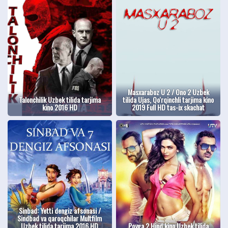
Masxaraboz U 2 / Ono 2 Uzbek
Talonchilik Uzbek tilida tarjima
tilida Ujas, Qo'rqinchli tarjima kino
kino 2016 HD
2019 Full HD tas-ix skachat
Sinbad: Yetti dengiz afsonasi /
Sindbad va qaroqchilar Multfilm
Uzbek tilida tarjima 2016 HD
Poyga 2 Hind kino Uzbek tilida