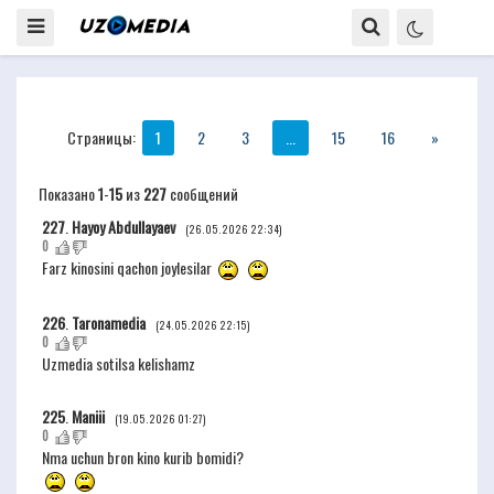
Страницы:
1
2
3
...
15
16
»
Показано
1
-
15
из
227
сообщений
227
.
Hayoy Abdullayaev
(26.05.2026 22:34)
0
Farz kinosini qachon joylesilar
226
.
Taronamedia
(24.05.2026 22:15)
0
Uzmedia sotilsa kelishamz
225
.
Maniii
(19.05.2026 01:27)
0
Nma uchun bron kino kurib bomidi?