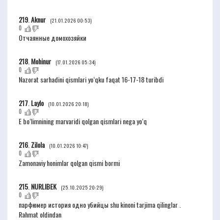
219
.
Aknur
(21.01.2026 00:53)
0
Отчаянные домохозяйки
218
.
Mohinur
(17.01.2026 05:34)
0
Nazorat sarhadini qismlari yoʻqku faqat 16-17-18 turibdi
217
.
Laylo
(10.01.2026 20:18)
0
E boʻlimnining marvaridi qolgan qismlari nega yoʻq
216
.
Zilola
(10.01.2026 10:47)
0
Zamonaviy honimlar qolgan qismi bormi
215
.
NURLIBEK
(25.10.2025 20:29)
0
парфюмер история одно убийцы shu kinoni tarjima qilinglar .
Rahmat oldindan