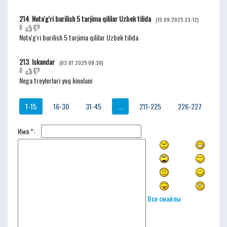
214
.
Noto'g'ri burilish 5 tarjima qililar Uzbek tilida
(15.09.2025 23:12)
0
Noto'g'ri burilish 5 tarjima qililar Uzbek tilida
213
.
Iskandar
(03.07.2025 08:30)
0
Nega treylerlari yoq kinolani
1-15
16-30
31-45
...
211-225
226-227
Имя *:
Все смайлы