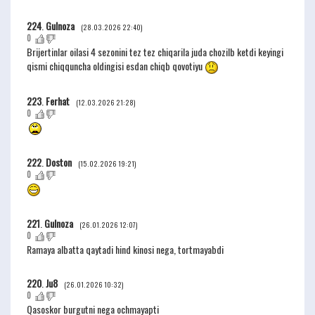
224
.
Gulnoza
(28.03.2026 22:40)
0
Brijertinlar oilasi 4 sezonini tez tez chiqarila juda chozilb ketdi keyingi
qismi chiqquncha oldingisi esdan chiqb qovotiyu
223
.
Ferhat
(12.03.2026 21:28)
0
222
.
Doston
(15.02.2026 19:21)
0
221
.
Gulnoza
(26.01.2026 12:07)
0
Ramaya albatta qaytadi hind kinosi nega, tortmayabdi
220
.
Ju8
(26.01.2026 10:32)
0
Qasoskor burgutni nega ochmayapti