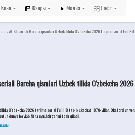
Кино
Жанры
Медиа
Софт
Xolms AQSh seriali Barcha qismlari Uzbek tilida O'zbekcha 2026 tarjima serial Full HD
riali Barcha qismlari Uzbek tilida O'zbekcha 2026 t
lida O'zbekcha 2026 tarjima serial Full HD tas-ix skachat 1870-yillar. Oksford universi
utun dunyo bo'ylab fitna uyushtirganini fosh qiladi.
риалы