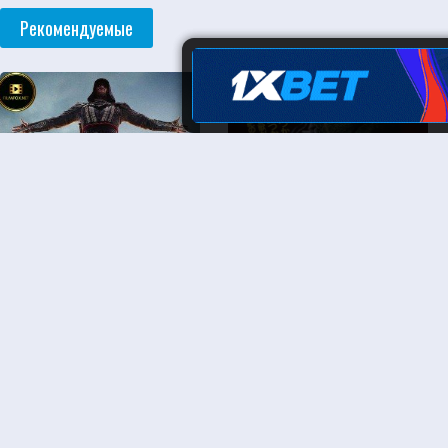
Рекомендуемые
Assasinlar siri Uzbek tarjima
King Kong Godzillaga qarshi
O'zbek tilida tas-ix skachat
Uzbek tilida O'zbekcha tarjima
download
kino 1962 Full HD tas-ix skachat
Вам также может понравиться