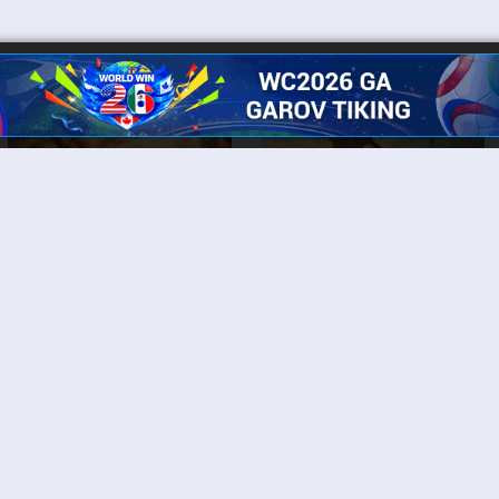
Yura davri dunyosi bog'iga qaytish
Xitoy filmi Uzbek tilida O'zbekcha
2025 tarjima kino Full HD tas-ix
Jumanji 2: Jungle chorlaydi
skachat
[PREMYERA]