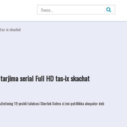
 tas-ix skachat
arjima serial Full HD tas-ix skachat
tetining 19 yoshli talabasi Sherlok Xolms o'zini qotillikka aloqador deb