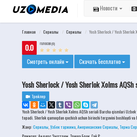
Новости
Главная
Сериалы
Сериалы
Yosh Sherlock / Yosh Sherlok 
ГОЛОСОВ (0)
0.0
Смотреть онлайн
Скачать бесплатно
Yosh Sherlock / Yosh Sherlok Xolms AQSh se
Трейлер
Yosh Sherlock / Yosh Sherlok Xolms AQSh seriali Barcha qismlari Uzbek ti
topadi. ​​Sherlok qamoqdan qochish uchun birinchi tergovini boshlaydi va b
Жанр:
Сериалы
,
Узбек таржима
,
Американские Сериалы
,
Терма Се
Режисер:
Андерс Энгстрем, Триша Брок, Гай Р