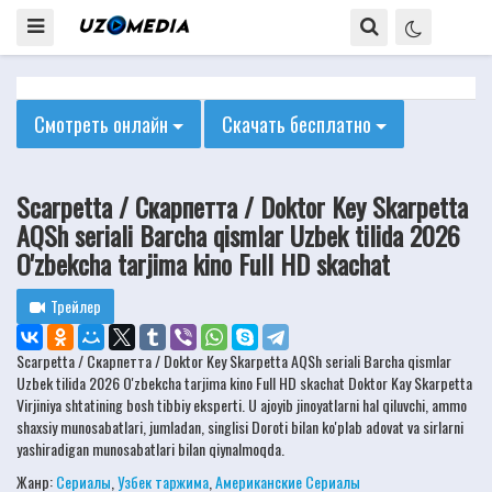
Смотреть онлайн
Скачать бесплатно
Scarpetta / Скарпетта / Doktor Key Skarpetta
AQSh seriali Barcha qismlar Uzbek tilida 2026
O'zbekcha tarjima kino Full HD skachat
Трейлер
Scarpetta / Скарпетта / Doktor Key Skarpetta AQSh seriali Barcha qismlar
Uzbek tilida 2026 O'zbekcha tarjima kino Full HD skachat Doktor Kay Skarpetta
Virjiniya shtatining bosh tibbiy eksperti. U ajoyib jinoyatlarni hal qiluvchi, ammo
shaxsiy munosabatlari, jumladan, singlisi Doroti bilan ko'plab adovat va sirlarni
yashiradigan munosabatlari bilan qiynalmoqda.
Жанр:
Сериалы
,
Узбек таржима
,
Американские Сериалы