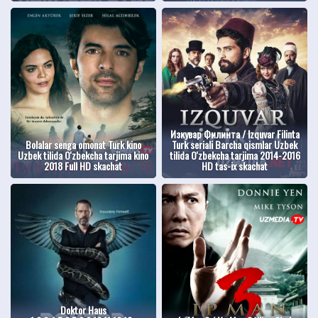
Изкувар Филинта / Izquvar Filinta
Bolalar senga omonat Turk kino
Turk seriali Barcha qismlar Uzbek
Uzbek tilida O'zbekcha tarjima kino
tilida O'zbekcha tarjima 2014-2016
2018 Full HD skachat
HD tas-ix skachat
Doktor Haus