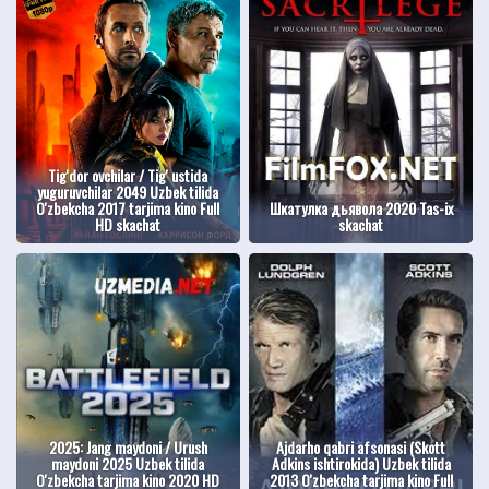
Tig'dor ovchilar / Tig' ustida
yuguruvchilar 2049 Uzbek tilida
O'zbekcha 2017 tarjima kino Full
Шкатулка дьявола 2020 Tas-ix
HD skachat
skachat
2025: Jang maydoni / Urush
Ajdarho qabri afsonasi (Skott
maydoni 2025 Uzbek tilida
Adkins ishtirokida) Uzbek tilida
O'zbekcha tarjima kino 2020 HD
2013 O'zbekcha tarjima kino Full