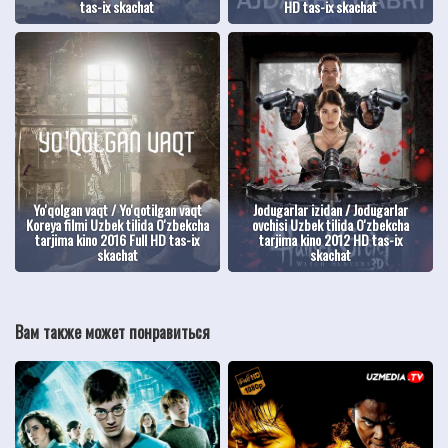
tas-ix skachat
HD tas-ix skachat
Yo'qolgan vaqt / Yo'qotilgan vaqt
Jodugarlar izidan / Jodugarlar
Koreya filmi Uzbek tilida O'zbekcha
ovchisi Uzbek tilida O'zbekcha
tarjima kino 2016 Full HD tas-ix
tarjima kino 2012 HD tas-ix
skachat
skachat
Вам также может понравиться