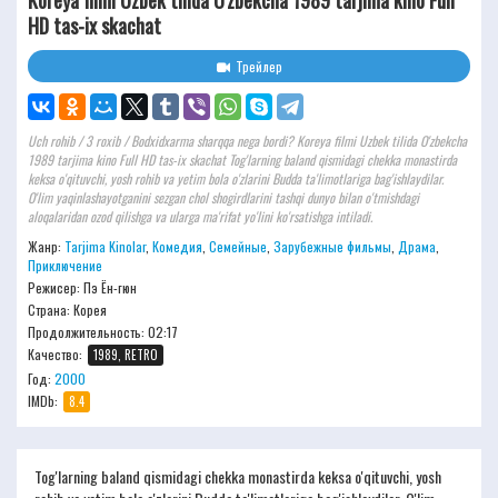
Koreya filmi Uzbek tilida O'zbekcha 1989 tarjima kino Full
HD tas-ix skachat
Трейлер
Uch rohib / 3 roxib / Bodxidxarma sharqqa nega bordi? Koreya filmi Uzbek tilida O'zbekcha
1989 tarjima kino Full HD tas-ix skachat Tog'larning baland qismidagi chekka monastirda
keksa o'qituvchi, yosh rohib va ​​yetim bola o'zlarini Budda ta'limotlariga bag'ishlaydilar.
O'lim yaqinlashayotganini sezgan chol shogirdlarini tashqi dunyo bilan o'tmishdagi
aloqalaridan ozod qilishga va ularga ma'rifat yo'lini ko'rsatishga intiladi.
Жанр:
Tarjima Kinolar
,
Комедия
,
Семейные
,
Зарубежные фильмы
,
Драма
,
Приключение
Режисер:
Пэ Ён-гюн
Страна: Корея
Продолжительность:
02:17
Качество:
1989, RETRO
Год:
2000
IMDb:
8.4
Tog'larning baland qismidagi chekka monastirda keksa o'qituvchi, yosh