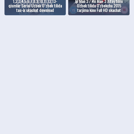
1,2,3,4,5,6,7,8,9,10,11,12,13-
Ip Man 3 / Ип Ман 3 Xitoy filmi
qismlar Serial Uzbek O`zbek tilida
Uzbek tilida O'zbekcha 2015
tas-ix skachat download
tarjima kino Full HD skachat