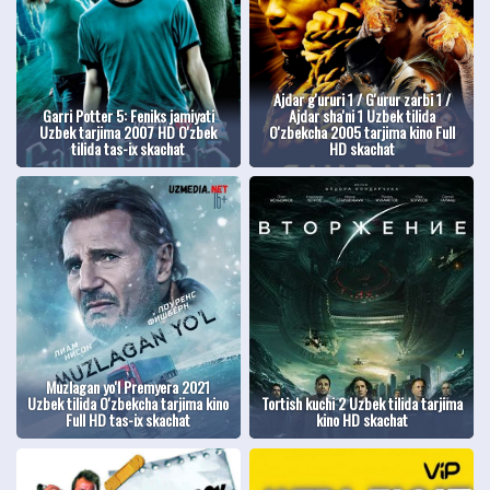
Ajdar g'ururi 1 / G'urur zarbi 1 /
Garri Potter 5: Feniks jamiyati
Ajdar sha'ni 1 Uzbek tilida
Uzbek tarjima 2007 HD O'zbek
O'zbekcha 2005 tarjima kino Full
tilida tas-ix skachat
HD skachat
Muzlagan yo'l Premyera 2021
Uzbek tilida O'zbekcha tarjima kino
Tortish kuchi 2 Uzbek tilida tarjima
Full HD tas-ix skachat
kino HD skachat