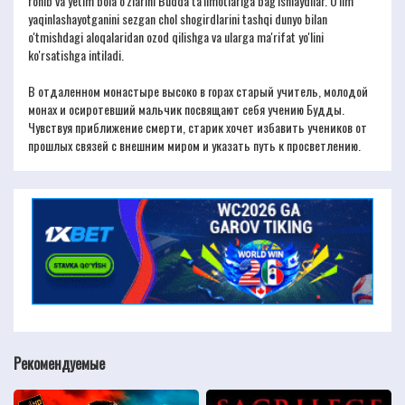
rohib va ​​yetim bola o'zlarini Budda ta'limotlariga bag'ishlaydilar. O'lim
yaqinlashayotganini sezgan chol shogirdlarini tashqi dunyo bilan
o'tmishdagi aloqalaridan ozod qilishga va ularga ma'rifat yo'lini
ko'rsatishga intiladi.
В отдаленном монастыре высоко в горах старый учитель, молодой
монах и осиротевший мальчик посвящают себя учению Будды.
Чувствуя приближение смерти, старик хочет избавить учеников от
прошлых связей с внешним миром и указать путь к просветлению.
Рекомендуемые