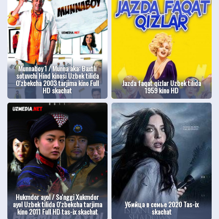
Munnaboy 1 / Munna aka: Baxtli
sotuvchi Hind kinosi Uzbek tilida
O'zbekcha 2003 tarjima kino Full
Jazda faqat qizlar Uzbek tilida
HD skachat
1959 kino HD
Hukmdor ayol / So'nggi Xukmdor
ayol Uzbek tilida O'zbekcha tarjima
Убийца в семье 2020 Tas-ix
kino 2011 Full HD tas-ix skachat
skachat