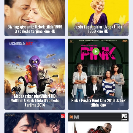
Bizning qissamiz Uzbek tilida 1999
Jazda faqat qizlar Uzbek tilida
O'zbekcha tarjima kino HD
1959 kino HD
Madagaskar pingvinlari HD
Multfilm Uzbek tilida O'zbekcha
Pink / Pushti Hind kino 2016 Uzbek
tarjima 2014
tilida kino