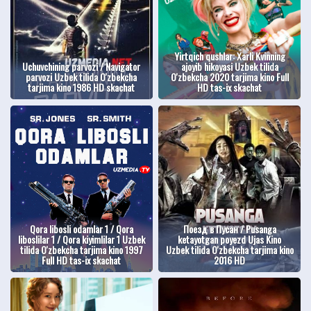
Yirtqich qushlar: Xarli Kvinning
Uchuvchining parvozi / Navigator
ajoyib hikoyasi Uzbek tilida
parvozi Uzbek tilida O'zbekcha
O'zbekcha 2020 tarjima kino Full
tarjima kino 1986 HD skachat
HD tas-ix skachat
Qora libosli odamlar 1 / Qora
Поезд в Пусан / Pusanga
liboslilar 1 / Qora kiyimlilar 1 Uzbek
ketayotgan poyezd Ujas Kino
tilida O'zbekcha tarjima kino 1997
Uzbek tilida O'zbekcha tarjima kino
Full HD tas-ix skachat
2016 HD