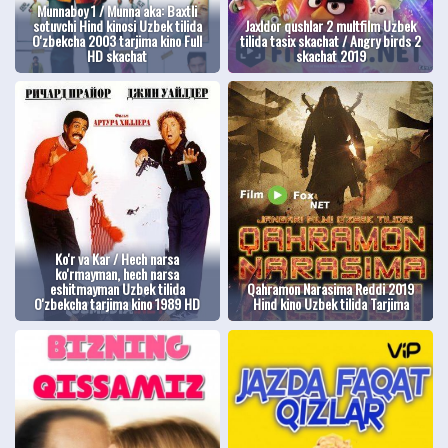
Munnaboy 1 / Munna aka: Baxtli
sotuvchi Hind kinosi Uzbek tilida
Jaxldor qushlar 2 multfilm Uzbek
O'zbekcha 2003 tarjima kino Full
tilida tasix skachat / Angry birds 2
HD skachat
skachat 2019
Ko'r va Kar / Hech narsa
ko'rmayman, hech narsa
eshitmayman Uzbek tilida
Qahramon Narasima Reddi 2019
O'zbekcha tarjima kino 1989 HD
Hind kino Uzbek tilida Tarjima