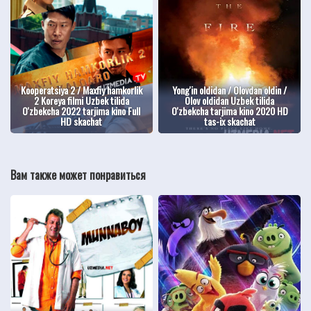
Kooperatsiya 2 / Maxfiy hamkorlik
Yong'in oldidan / Olovdan oldin /
2 Koreya filmi Uzbek tilida
Olov oldidan Uzbek tilida
O'zbekcha 2022 tarjima kino Full
O'zbekcha tarjima kino 2020 HD
HD skachat
tas-ix skachat
Вам также может понравиться