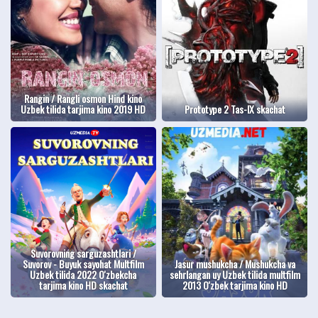
Rangin / Rangli osmon Hind kino
Uzbek tilida tarjima kino 2019 HD
Prototype 2 Tas-IX skachat
Suvorovning sarguzashtlari /
Suvorov - Buyuk sayohat Multfilm
Jasur mushukcha / Mushukcha va
Uzbek tilida 2022 O'zbekcha
sehrlangan uy Uzbek tilida multfilm
tarjima kino HD skachat
2013 O'zbek tarjima kino HD