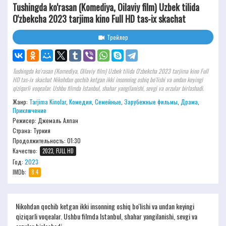
Tushingda ko'rasan (Komediya, Oilaviy film) Uzbek tilida
O'zbekcha 2023 tarjima kino Full HD tas-ix skachat
Трейлер
Tushingda ko'rasan (Komediya, Oilaviy film) Uzbek tilida O'zbekcha 2023 tarjima kino Full
HD tas-ix skachat Nikohdan qochib ketgan ikki insonning oshiq bo'lishi va undan keyingi
qiziqarli voqealar. Ushbu filmda Istanbul, shahar yangilanishi, sevgi va orzular birlashadi.
Жанр:
Tarjima Kinolar
,
Комедия
,
Семейные
,
Зарубежные фильмы
,
Драма
,
Приключение
Режисер:
Джемаль Алпан
Страна: Туркия
Продолжительность:
01:30
Качество:
2023, FULL HD
Год:
2023
IMDb:
8.4
Nikohdan qochib ketgan ikki insonning oshiq bo'lishi va undan keyingi
qiziqarli voqealar. Ushbu filmda Istanbul, shahar yangilanishi, sevgi va