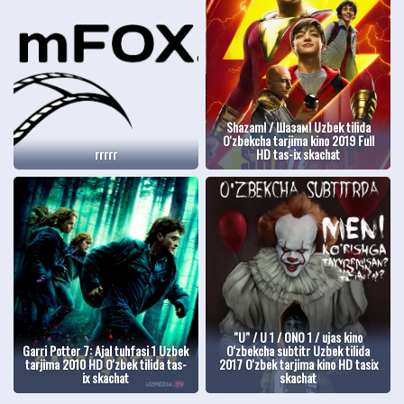
Shazam! / Шазам! Uzbek tilida
O'zbekcha tarjima kino 2019 Full
rrrrr
HD tas-ix skachat
"U" / U 1 / ONO 1 / ujas kino
Garri Potter 7: Ajal tuhfasi 1 Uzbek
O'zbekcha subtitr Uzbek tilida
tarjima 2010 HD O'zbek tilida tas-
2017 O'zbek tarjima kino HD tasix
ix skachat
skachat