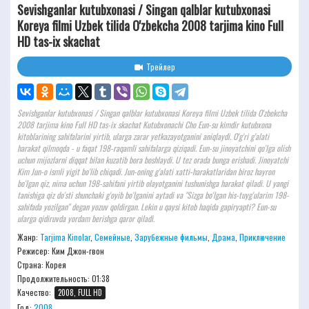
Sevishganlar kutubxonasi / Singan qalblar kutubxonasi
Koreya filmi Uzbek tilida O'zbekcha 2008 tarjima kino Full
HD tas-ix skachat
Трейлер
Sevishganlar kutubxonasi / Singan qalblar kutubxonasi Koreya filmi Uzbek tilida O'zbekcha
2008 tarjima kino Full HD tas-ix skachat Kutubxonachi Cho Eun-su kimdir kutubxona
kitoblarining sahifalarini yirtib, ularga zarar yetkazayotganini aniqlaydi. O'g'ri g'alati
harakat qilmoqda - u faqat 198-raqamli sahifalarga qiziqadi. Eun-su jinoyatchini qo'lga olish
uchun mijozlarni diqqat bilan kuzatib bora boshlaydi. U tez orada bunga erishadi. Jinoyatchi
Kim Jun-o ismli yigit bo'lib chiqadi. Jun-oning g'alati xatti-harakatlaridan biroz hayron
bo'lgan qiz, nima uchun 198-sahifani yirtib olayotganini tushunishga harakat qiladi. U yangi
tanishiga qiz do'sti shunchaki g'oyib bo'lganini aytadi va "Sizga bo'lgan his-tuyg'ularim 198-
sahifada yozilgan" degan yozuv qoldirgan. Lekin u qaysi kitob haqida gapiryapti? Eun-su
ularga qidiruvda yordam berishga qaror qiladi.
Жанр:
Tarjima Kinolar
,
Семейные
,
Зарубежные фильмы
,
Драма
,
Приключение
Режисер:
Ким Джон-гвон
Страна: Корея
Продолжительность:
01:38
Качество:
2008, FULL HD
Год:
2008