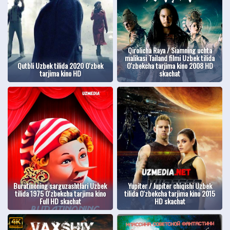
Qirolicha Raya / Siamning uchta
malikasi Tailand filmi Uzbek tilida
Qutbli Uzbek tilida 2020 O'zbek
O'zbekcha tarjima kino 2008 HD
tarjima kino HD
skachat
Buratinoning sarguzashtlari Uzbek
Yupiter / Jupiter chiqishi Uzbek
tilida 1975 O'zbekcha tarjima kino
tilida O'zbekcha tarjima kino 2015
Full HD skachat
HD skachat