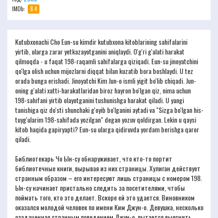
IMDb:
8.4
Kutubxonachi Cho Eun-su kimdir kutubxona kitoblarining sahifalarini
yirtib, ularga zarar yetkazayotganini aniqlaydi. O'g'ri g'alati harakat
qilmoqda - u faqat 198-raqamli sahifalarga qiziqadi. Eun-su jinoyatchini
qo'lga olish uchun mijozlarni diqqat bilan kuzatib bora boshlaydi. U tez
orada bunga erishadi. Jinoyatchi Kim Jun-o ismli yigit bo'lib chiqadi. Jun-
oning g'alati xatti-harakatlaridan biroz hayron bo'lgan qiz, nima uchun
198-sahifani yirtib olayotganini tushunishga harakat qiladi. U yangi
tanishiga qiz do'sti shunchaki g'oyib bo'lganini aytadi va "Sizga bo'lgan his-
tuyg'ularim 198-sahifada yozilgan" degan yozuv qoldirgan. Lekin u qaysi
kitob haqida gapiryapti? Eun-su ularga qidiruvda yordam berishga qaror
qiladi.
Библиотекарь Чо Ын-су обнаруживает, что кто-то портит
библиотечные книги, вырывая из них страницы. Хулиган действует
странным образом – его интересуют лишь страницы с номером 198.
Ын-су начинает пристально следить за посетителями, чтобы
поймать того, кто это делает. Вскоре ей это удается. Виновником
оказался молодой человек по имени Ким Джун-о. Девушка, несколько
озадаченная странным поведением Джун-о, пытается выяснить,