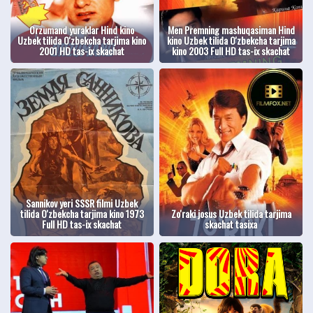
Orzumand yuraklar Hind kino
Men Premning mashuqasiman Hind
Uzbek tilida O'zbekcha tarjima kino
kino Uzbek tilida O'zbekcha tarjima
2001 HD tas-ix skachat
kino 2003 Full HD tas-ix skachat
Sannikov yeri SSSR filmi Uzbek
tilida O'zbekcha tarjima kino 1973
Zo'raki josus Uzbek tilida tarjima
Full HD tas-ix skachat
skachat tasixa