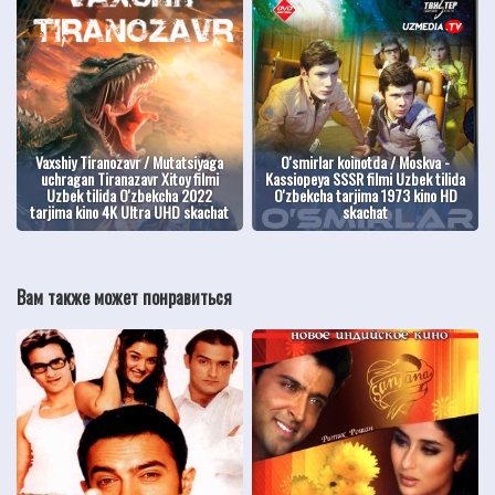
Vaxshiy Tiranozavr / Mutatsiyaga
O'smirlar koinotda / Moskva -
uchragan Tiranazavr Xitoy filmi
Kassiopeya SSSR filmi Uzbek tilida
Uzbek tilida O'zbekcha 2022
O'zbekcha tarjima 1973 kino HD
tarjima kino 4K Ultra UHD skachat
skachat
Вам также может понравиться