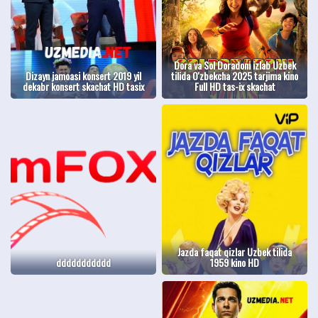
Dora va Sol Doradoni izlab Uzbek
Dizayn jamoasi konsert 2019 yil
tilida O'zbekcha 2025 tarjima kino
dekabr konsert skachat HD tasix
Full HD tas-ix skachat
Jazda faqat qizlar Uzbek tilida
ddddddddddd
1959 kino HD