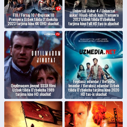
Universal Askar 4 / Universal
F10 / Forsaj 10 / Форсаж 10
askar: Hisob-kitob kuni Premyera
Premyera Uzbek tilida O'zbekcha
2012 Uzbek tilida O'zbekcha
2023 tarjima kino 4K UHD skachat
tarjima kino Full HD tas-ix skachat
Foydasiz odamlar / Befoyda
Qoyilmaqom jinoyat SSSR filmi
Insonlar / Keraksiz odamlar Uzbek
Uzbek tilida O'zbekcha 1989
tilida O'zbekcha tarjima kino 2020
tarjima kino HD skachat
HD tas-ix skachat