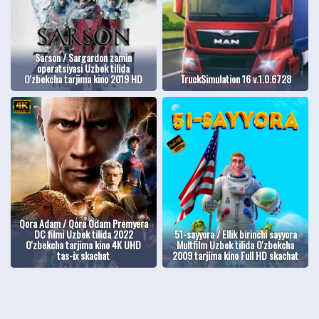
Sarson / Sargardon zamin
operatsiyasi Uzbek tilida
O'zbekcha tarjima kino 2019 HD
TruckSimulation 16 v.1.0.6728
Qora Adam / Qora Odam Premyera
DC filmi Uzbek tilida 2022
51-sayyora / Ellik birinchi sayyora
O'zbekcha tarjima kino 4K UHD
Multfilm Uzbek tilida O'zbekcha
tas-ix skachat
2009 tarjima kino Full HD skachat