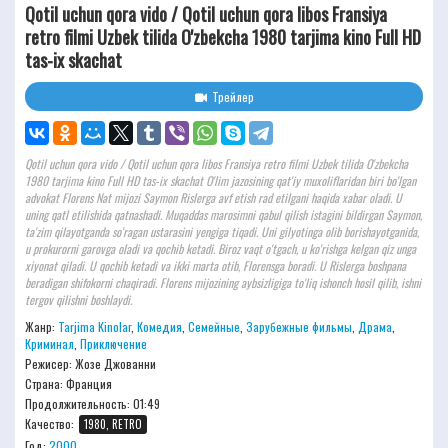
Qotil uchun qora vido / Qotil uchun qora libos Fransiya
retro filmi Uzbek tilida O'zbekcha 1980 tarjima kino Full HD
tas-ix skachat
Трейлер
Qotil uchun qora vido / Qotil uchun qora libos Fransiya retro filmi Uzbek tilida O'zbekcha
1980 tarjima kino Full HD tas-ix skachat O'lim jazosining qat'iy muxoliflaridan biri bo'lgan
advokat Florens Nat mijozi Saymon Rislerga avf etish rad etilgani haqida xabar oladi. U
uning qatl etilishida qatnashadi. Muqaddas marosimni qabul qilish istagini bildirgan Saymon,
ta'zim qilayotganda so'ragan ustarasini yengiga tiqadi. Uni gilyotinga olib borishayotganida,
u prokurorni garovga oladi va qochib ketadi. Biroz vaqt o'tgach, u ko'rishga kelgan qiz unga
xiyonat qiladi. U qochib ketadi va ikki marta otib, Florensga boradi. U Rislerga boshpana
beradigan shifokorni chaqiradi. Florens mijozining aybsizligiga to'liq ishonch hosil qilib, ishni
tergov qilishni boshlaydi.
Жанр:
Tarjima Kinolar
,
Комедия
,
Семейные
,
Зарубежные фильмы
,
Драма
,
Криминал
,
Приключение
Режисер:
Жозе Джованни
Страна: Франция
Продолжительность:
01:49
Качество:
1980, RETRO
Год:
2000