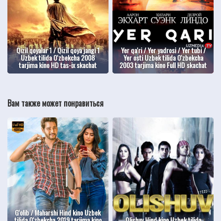
Qizil qoyalar 1 / Qizil qoya jangi 1
Yer qa'ri / Yer yadrosi / Yer tubi /
Uzbek tilida O'zbekcha 2008
Yer osti Uzbek tilida O'zbekcha
tarjima kino HD tas-ix skachat
2003 tarjima kino Full HD skachat
Вам также может понравиться
G'olib / Maharshi Hind kino Uzbek
tilida O'zbekcha 2019 tarjima kino
Olishuv Hind kino Uzbek tilida