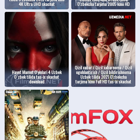
4K Ultra UHD skachat
O'zbekcha tarjima 2005 kino HD
Qizil xabar / Qizil xabarnoma / Qizil
Hayot Mamot O'yinlari 4 Uzbek
ogohlantirish / Qizil bildirishnoma
O`zbek tilida tas-ix skachat
Uzbek tilida 2021 O'zbekcha
download
tarjima kino Full HD tas-ix skachat