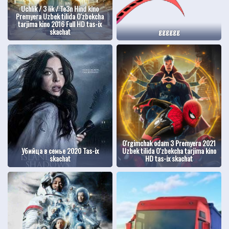
Uchlik / 3 lik / Te3n Hind kino
Premyera Uzbek tilida O'zbekcha
tarjima kino 2016 Full HD tas-ix
skachat
gggggg
O'rgimchak odam 3 Premyera 2021
Убийца в семье 2020 Tas-ix
Uzbek tilida O'zbekcha tarjima kino
skachat
HD tas-ix skachat