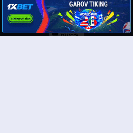
Скачайте наше приложение:
© UzMedia.TV- 2011-2026. Права на фильмы принадлежат их авторам.
Любой фильм
будет удален
по требованию правообладателя.
Отказ от ответственности: Этот сайт не хранит файлы на своем сервере. Все содержимое
предоставлено сторонними третьими лицами. Администрация не несет ответственности за
размещенные пользователями нелегальные материалы! Все фильмы представлены только
для ознакомления.
Тас-икс филмлар
Бесплатные фильмы онлайн
Онлайн кинолар
Бесплатные полные онлайн фильмы
Таржима кинолар 4к
Смотреть фильмы 4к