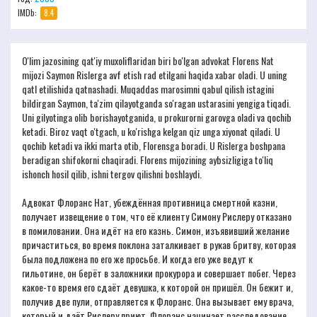
IMDb:
8.4
O'lim jazosining qat'iy muxoliflaridan biri bo'lgan advokat Florens Nat
mijozi Saymon Rislerga avf etish rad etilgani haqida xabar oladi. U uning
qatl etilishida qatnashadi. Muqaddas marosimni qabul qilish istagini
bildirgan Saymon, ta'zim qilayotganda so'ragan ustarasini yengiga tiqadi.
Uni gilyotinga olib borishayotganida, u prokurorni garovga oladi va qochib
ketadi. Biroz vaqt o'tgach, u ko'rishga kelgan qiz unga xiyonat qiladi. U
qochib ketadi va ikki marta otib, Florensga boradi. U Rislerga boshpana
beradigan shifokorni chaqiradi. Florens mijozining aybsizligiga to'liq
ishonch hosil qilib, ishni tergov qilishni boshlaydi.
Адвокат Флоранс Нат, убеждённая противница смертной казни,
получает извещение о том, что её клиенту Симону Рислеру отказано
в помиловании. Она идёт на его казнь. Симон, изъявивший желание
причаститься, во время поклона заталкивает в рукав бритву, которая
была подложена по его же просьбе. И когда его уже ведут к
гильотине, он берёт в заложники прокурора и совершает побег. Через
какое-то время его сдаёт девушка, к которой он пришёл. Он бежит и,
получив две пули, отправляется к Флоранс. Она вызывает ему врача,
который и даёт Рислеру приют. Флоранс начинает расследование