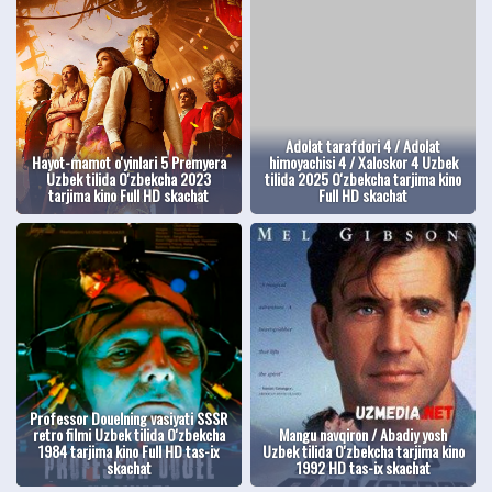
Adolat tarafdori 4 / Adolat
Hayot-mamot o'yinlari 5 Premyera
himoyachisi 4 / Xaloskor 4 Uzbek
Uzbek tilida O'zbekcha 2023
tilida 2025 O'zbekcha tarjima kino
tarjima kino Full HD skachat
Full HD skachat
Professor Douelning vasiyati SSSR
retro filmi Uzbek tilida O'zbekcha
Mangu navqiron / Abadiy yosh
1984 tarjima kino Full HD tas-ix
Uzbek tilida O'zbekcha tarjima kino
skachat
1992 HD tas-ix skachat