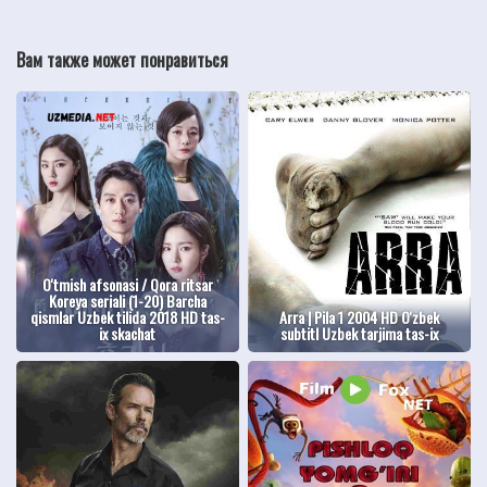
Вам также может понравиться
O'tmish afsonasi / Qora ritsar
Koreya seriali (1-20) Barcha
qismlar Uzbek tilida 2018 HD tas-
Arra | Pila 1 2004 HD O'zbek
ix skachat
subtitl Uzbek tarjima tas-ix