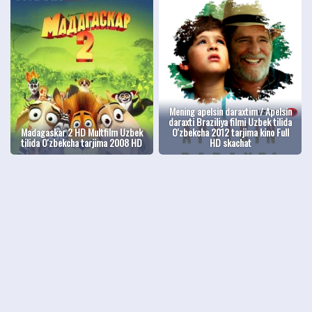
Mening apelsin daraxtim / Apelsin
daraxti Braziliya filmi Uzbek tilida
Madagaskar 2 HD Multfilm Uzbek
O'zbekcha 2012 tarjima kino Full
tilida O'zbekcha tarjima 2008 HD
HD skachat