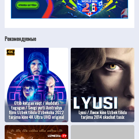
Рекомендуемые
O'tib ketgan vaqt / Muddati
tugagan / Sevgi yurti Avstraliya
filmi Uzbek tilida O'zbekcha 2022
Lyusi / Люси kino Uzbek tilida
tarjima kino 4K Ultra UHD original
tarjima 2014 skachat tasix