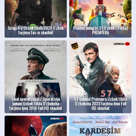
So'ngi o'q Uzbek tilida 2020 O'zbek
Pishloq yomg'iri 2 [O'zbek - Tilida]
tarjima tas-ix skachat
PREMYERA
Final operatsiyasi / Operatsiya
57 sekund Premyera Uzbek tilida
yakuni Uzbek tilida O'zbekcha
O'zbekcha 2023 tarjima kino Full
tarjima kino 2018 Full HD skachat
HD skachat