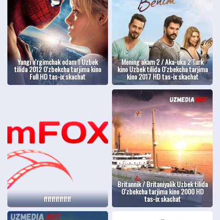
Yangi o'rgimchak odam 1 Uzbek
Mening akam 2 / Aka-uka 2 Turk
tilida 2012 O'zbekcha tarjima kino
kino Uzbek tilida O'zbekcha tarjima
Full HD tas-ix skachat
kino 2017 HD tas-ix skachat
Britannik / Britaniyalik Uzbek tilida
O'zbekcha tarjima kino 2000 HD
ffffffffffffff
tas-ix skachat