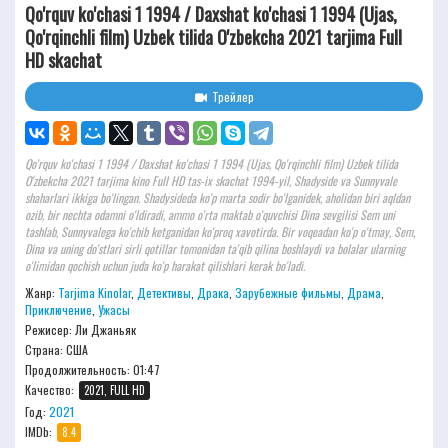
Qo'rquv ko'chasi 1 1994 / Daxshat ko'chasi 1 1994 (Ujas,
Qo'rqinchli film) Uzbek tilida O'zbekcha 2021 tarjima Full
HD skachat
Трейлер
Qo'rquv ko'chasi 1 1994 / Daxshat ko'chasi 1 1994 (Ujas, Qo'rqinchli film) Uzbek tilida
O'zbekcha 2021 tarjima kino Full HD tas-ix skachat 1994-yil, Shadyside va Sunnyvale
shaharlari ikkiga bo'lingan. Shadysideda ko'p marta sodir bo'lganidek, aholidan biri aqldan
ozib, bir nechta odamni o'ldiradi, ammo o'rta maktab o'quvchisi Dina sevgilisi Sem uni
tashlab, Sunnyvalega ko'chib ketganidan ko'proq xavotirda. Bir voqeadan ko'p o'tmay, Sem,
Dina va uning do'stlari sirli qotillar tomonidan ta'qib qilina boshlaydi va bolalar ularning
o'limidan qochish uchun juda ko'p harakat qilishlari kerak bo'ladi.
Жанр:
Tarjima Kinolar
,
Детективы
,
Драка
,
Зарубежные фильмы
,
Драма
,
Приключение
,
Ужасы
Режисер:
Ли Джаньяк
Страна: США
Продолжительность:
01:47
Качество:
2021, FULL HD
Год:
2021
IMDb:
8.4