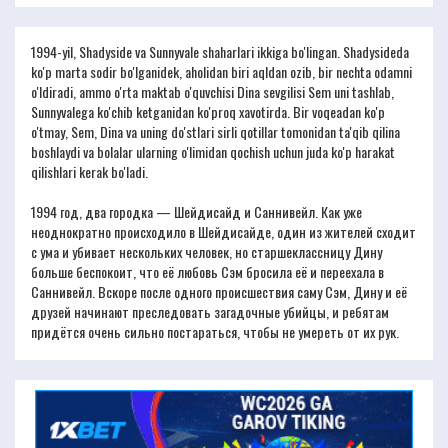
1994-yil, Shadyside va Sunnyvale shaharlari ikkiga bo'lingan. Shadysideda
ko'p marta sodir bo'lganidek, aholidan biri aqldan ozib, bir nechta odamni
o'ldiradi, ammo o'rta maktab o'quvchisi Dina sevgilisi Sem uni tashlab,
Sunnyvalega ko'chib ketganidan ko'proq xavotirda. Bir voqeadan ko'p
o'tmay, Sem, Dina va uning do'stlari sirli qotillar tomonidan ta'qib qilina
boshlaydi va bolalar ularning o'limidan qochish uchun juda ko'p harakat
qilishlari kerak bo'ladi.
1994 год, два городка — Шейдисайд и Саннивейл. Как уже
неоднократно происходило в Шейдисайде, один из жителей сходит
с ума и убивает нескольких человек, но старшеклассницу Дину
больше беспокоит, что её любовь Сэм бросила её и переехала в
Саннивейл. Вскоре после одного происшествия саму Сэм, Дину и её
друзей начинают преследовать загадочные убийцы, и ребятам
придётся очень сильно постараться, чтобы не умереть от их рук.