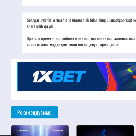
Sehrgar uylanib, o'rnashib, dehqonchilik bilan shug'ullanadigan vaqt kel
shart qilib qo'ydi.
Пришло время – волшебник женился, остепенился, занялся хозяй
снова станет медведем, если его поцелует принцесса.
Рекомендуемые