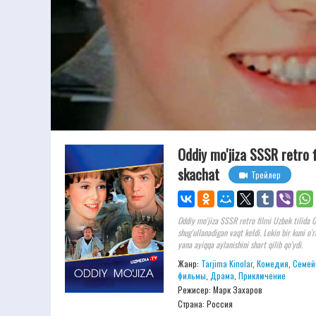
Oddiy mo'jiza SSSR retro f
skachat
Трейлер
Oddiy mo'jiza SSSR retro filmi Uzbek tilida O
shug'ullanadigan vaqt keldi. Lekin bir kuni o'
yana ayiqqa aylanishini shart qilib qo'ydi.
Жанр:
Tarjima Kinolar
,
Комедия
,
Семей
фильмы
,
Драма
,
Приключение
Режисер:
Марк Захаров
Страна: Россия