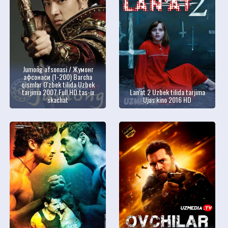
Jumong afsonasi / Жумонг
афсонаси (1-200) Barcha
qismlar O'zbek tilida Uzbek
tarjima 2007 Full HD tas-ix
Lan'at 2 Uzbek tilida tarjima
skachat
Ujas kino 2016 HD