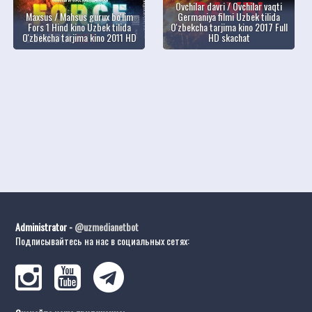
Ovchilar davri / Ovchilar vaqti
Maxsus / Mahsus gurux bo'lim
Germaniya filmi Uzbek tilida
Fors 1 Hind kino Uzbek tilida
O'zbekcha tarjima kino 2017 Full
O'zbekcha tarjima kino 2011 HD
HD skachat
Administrator -
@uzmedianetbot
Подписывайтесь на нас в социальных сетях: