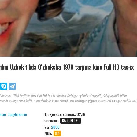
ilmi Uzbek tilida O'zbekcha 1978 tarjima kino Full HD tas-ix
'zbekcha 1978 tarjima kino Full HD tas-ix skachat Sehrgar uylanib, o'rnashib, dehqonchilik bilan
rmonda ayiqqa duch kelib, u qarshilik ko'rsata olmadi: uni kelishgan yigitga aylantirdi va agar malika uni 
ные
,
Зарубежные
Продолжительность:
02:16
Качество:
1978, RETRO
Год:
2000
IMDb:
8.4