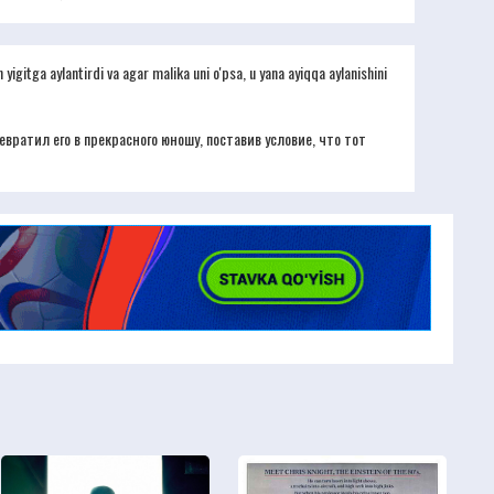
 yigitga aylantirdi va agar malika uni o'psa, u yana ayiqqa aylanishini
вратил его в прекрасного юношу, поставив условие, что тот