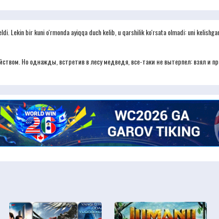
di. Lekin bir kuni o'rmonda ayiqqa duch kelib, u qarshilik ko'rsata olmadi: uni kelishgan
ством. Но однажды, встретив в лесу медведя, все-таки не вытерпел: взял и пре