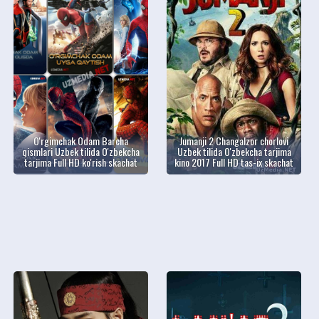
O'rgimchak Odam Barcha
Jumanji 2 Changalzor chorlovi
qismlari Uzbek tilida O'zbekcha
Uzbek tilida O'zbekcha tarjima
tarjima Full HD ko'rish skachat
kino 2017 Full HD tas-ix skachat