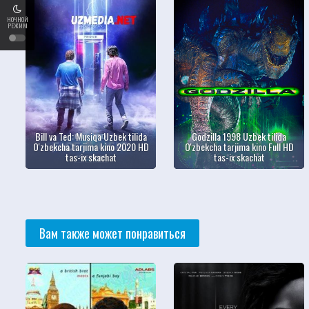
НОЧНОЙ
РЕЖИМ
Bill va Ted: Musiqa Uzbek tilida
Godzilla 1998 Uzbek tilida
O'zbekcha tarjima kino 2020 HD
O'zbekcha tarjima kino Full HD
tas-ix skachat
tas-ix skachat
Вам также может понравиться