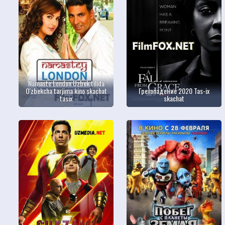
Namaste London Uzbek tilida
O'zbekcha tarjima kino skachat
Грехопадение 2020 Tas-ix
tasix
skachat