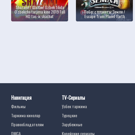
Shazam! / Шазам! Uzbek tilida
O'zbekcha tarjima kino 2019 Full
Побег с планеты Земля /
HD tas-ix skachat
Escape from Planet Earth
Навигация
TV-Сериалы
Фильмы
Узбек таржима
Таржима кинолар
Турецкие
Правообладателям
Зарубежные
DMCA
Корейские сериалы