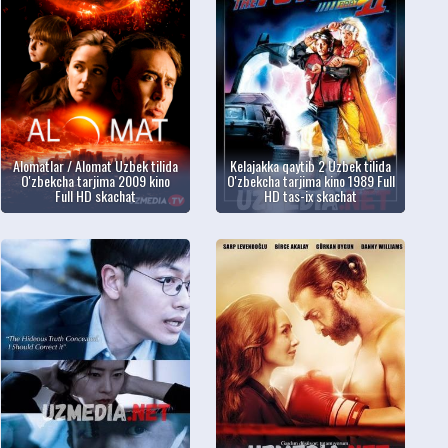
Alomatlar / Alomat Uzbek tilida
Kelajakka qaytib 2 Uzbek tilida
O'zbekcha tarjima 2009 kino
O'zbekcha tarjima kino 1989 Full
Full HD skachat
HD tas-ix skachat