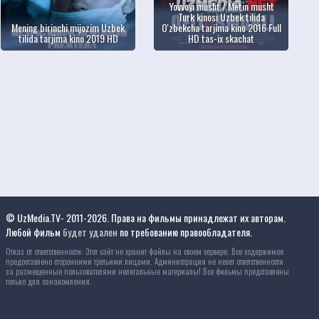
Yovvoyi musht / Metin musht
Turk kinosi Uzbek tilida
Mening birinchi mijozim Uzbek
O'zbekcha tarjima kino 2016 Full
tilida tarjima kino 2019 HD
HD tas-ix skachat
© UzMedia.TV- 2011-2026. Права на фильмы принадлежат их авторам.
Любой фильм
будет удален
по требованию правообладателя.
Отказ от ответственности: Этот сайт не хранит файлы на своем сервере. Все содержимое
предоставлено сторонними третьими лицами. Администрация не несет ответственности
за размещенные пользователями нелегальные материалы! Все фильмы представлены
только для ознакомления.