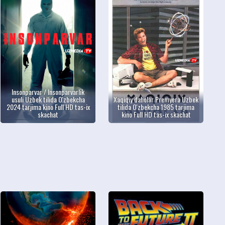
Insonparvar / Insonparvarlik
usuli Uzbek tilida O'zbekcha
Xaqiqiy daholar Premyera Uzbek
2024 tarjima kino Full HD tas-ix
tilida O'zbekcha 1985 tarjima
skachat
kino Full HD tas-ix skachat