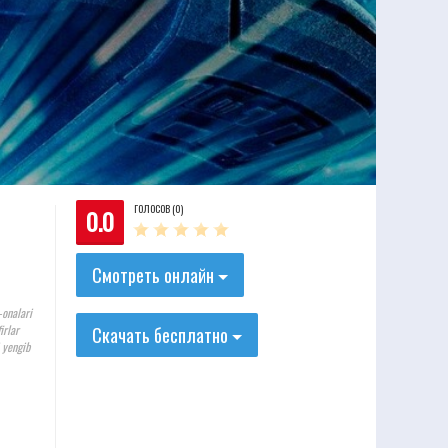
ГОЛОСОВ (0)
0.0
Смотреть онлайн
-onalari
irlar
Скачать бесплатно
i yengib