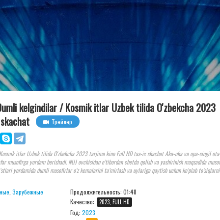
 Dumli kelgindilar / Kosmik itlar Uzbek tilida O'zbekcha 2023
x skachat
Трейлер
/ Kosmik itlar Uzbek tilida O'zbekcha 2023 tarjima kino Full HD tas-ix skachat Aka-uka va opa-singil ota
afar musofirga yordam berishadi. NUJ ovchisidan e’tibordan chetda qolish va yashirinish maqsadida musof
do‘stlari yordamida dumli musofirlar o‘z kemalarini ta’mirlash va uylariga qaytish uchun ko‘plab to‘siqlarn
ные
,
Зарубежные
Продолжительность:
01:48
Качество:
2023, FULL HD
Год:
2023