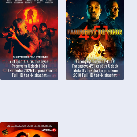
Yirtqich: Osiris missiyasi
Farengeyt bo'yicha 451 /
Premyera Uzbek tilida
Farengeyt 451 gradus Uzbek
O'zbekcha 2025 tarjima kino
tilida O'zbekcha tarjima kino
Full HD tas-ix skachat
2018 Full HD tas-ix skachat