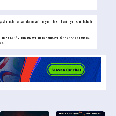
shirinish maqsadida musofirlar yoqimli yer itlari qiyofasini olishadi.
хотника за НЛО, инопланетяне принимают облик милых земных
ой.