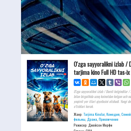
O'zga sayyoralikni izlab /
tarjima kino Full HD tas-i
O'zga sayyoralikni izlab / Dumli kelgindilar 
bilan birgalikda uzoq koinotdan kelgan uch n
yoqimli yer itlari qiyofasini olishadi. Yangi 
o‘tishlari kerak.
Жанр:
Tarjima Kinolar
,
Комедия
,
Семей
фильмы
,
Драма
,
Приключение
Режисер:
Джейсон Мерфи
Страна: США