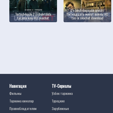
O'n besh daqiqalik urush /
Tortish kuchi 2 Uzbek tilida
Пятнадцать минут войны HD
tarjima kino HD skachat
tas-ix skachat download
Навигация
TV-Сериалы
Фильмы
Узбек таржима
Таржима кинолар
Турецкие
Правообладателям
Зарубежные