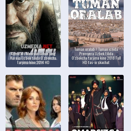
Tuman oralab / Tuman ichida
Admiral / Menryan uchun jang
Premyera Uzbek tilida
Koreya Uzbek tilida O'zbekcha
O'zbekcha tarjima kino 2018 Full
tarjima kino 2014 HD
HD tas-ix skachat