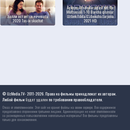
Arkeyn: Afsonalar ligasi Netflix
Multseriali 1-10 Barcha qismlar
Холли остается ночевать
Uzbek tilida O'zbekcha tarjima
2020 Tas-ix skachat
2021 HD
© UzMedia.TV- 2011-2026. Права на фильмы принадлежат их авторам.
Любой фильм
будет удален
по требованию правообладателя.
Отказ от ответственности: Этот сайт не хранит файлы на своем сервере. Все содержимое
предоставлено сторонними третьими лицами. Администрация не несет ответственности
за размещенные пользователями нелегальные материалы! Все фильмы представлены
только для ознакомления.