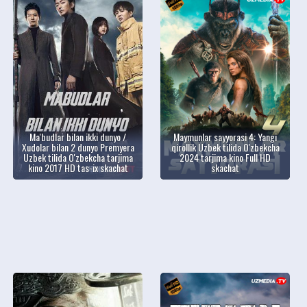
Ma'budlar bilan ikki dunyo /
Maymunlar sayyorasi 4: Yangi
Xudolar bilan 2 dunyo Premyera
qirollik Uzbek tilida O'zbekcha
Uzbek tilida O'zbekcha tarjima
2024 tarjima kino Full HD
kino 2017 HD tas-ix skachat
skachat