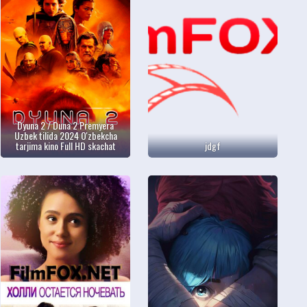
Dyuna 2 / Duna 2 Premyera
Uzbek tilida 2024 O'zbekcha
tarjima kino Full HD skachat
jdgf