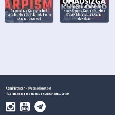
Omadsizga kuldi omad / Qirol
To'qnashuv / Çarpışma Turk
sinx / Король Сингх HD Uzbek
seriali Uzbek O'zbek tilida tas-ix
O'zbek tilida tas-ix skachat
skachat download
download
Administrator -
@uzmedianetbot
Подписывайтесь на нас в социальных сетях: