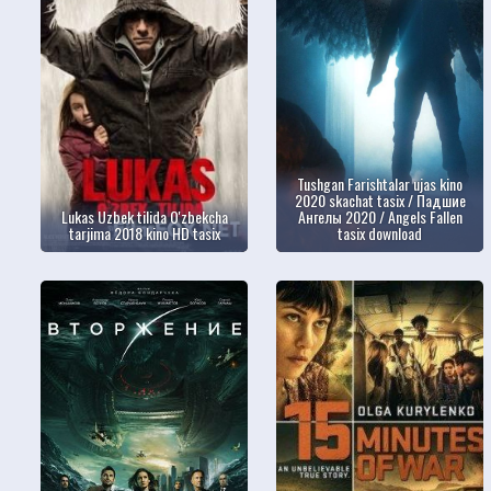
Tushgan Farishtalar ujas kino
2020 skachat tasix / Падшие
Lukas Uzbek tilida O'zbekcha
Ангелы 2020 / Angels Fallen
tarjima 2018 kino HD tasix
tasix download