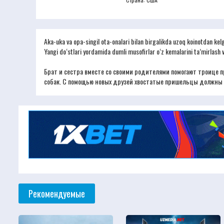
Aka-uka va opa-singil ota-onalari bilan birgalikda uzoq koinotdan kel
Yangi do‘stlari yordamida dumli musofirlar o‘z kemalarini ta’mirlash va
Брат и сестра вместе со своими родителями помогают троице 
собак. С помощью новых друзей хвостатые пришельцы должны п
Рекомендуемые