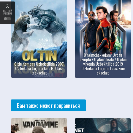
НОЧНОЙ
РЕЖИМ
O'rgimchak odam: Uydan
uzoqda / Uydan olisda / Uydan
Oltin Kompas Uzbek tilida 2007
yiroqda Uzbek tilida 2019
O'zbekcha tarjima kino HD tas-
O'zbekcha tarjima tasix kino
ix skachat
skachat
Вам также может понравиться