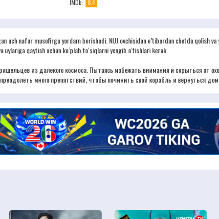
IMDb:
8.4
gan uch nafar musofirga yordam berishadi. NUJ ovchisidan e’tibordan chetda qolish va ya
 uylariga qaytish uchun ko‘plab to‘siqlarni yengib o‘tishlari kerak.
пришельцев из далекого космоса. Пытаясь избежать внимания и скрыться от о
реодолеть много препятствий, чтобы починить свой корабль и вернуться дом