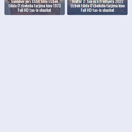
Sannikov yeri SSSR filmi Uzbek
Avatar 2: Suv yo'li Premyera 2022
tilida O'zbekcha tarjima kino 1973
Uzbek tilida O'zbekcha tarjima kino
Full HD tas-ix skachat
Full HD tas-ix skachat