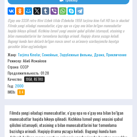
O'gay ona SSSR retro filmi Uzbek tilida O'zbekcha 1958 tarjima kino Full HD tas-ix skachat
Filmda yangi oiladagi munosabatlar, o‘gay opa va o‘gay ona bilan bo‘lgan munosabatlar
haqida hikoya qilinadi. Kichkina Ismoil yangi onasini qabul qilishni istamaydi, otasining u
bilan munosabatlarini har tomonlama buzishga urinadi. Haqiqiy drama yuzaga keladi.
Bugungi kunda ham dolzarb bo‘lgan mavzu sovet va an’anaviy ozarbayjoncha hayotga
qarashlar bilan uyg‘unlashgan.
Жанр:
Tarjima Kinolar
,
Семейные
,
Зарубежные фильмы
,
Драма
,
Приключение
Режисер:
Абиб Исмайлов
Страна: СССР
Продолжительность:
01:28
Качество:
1958, RETRO
Год:
2000
IMDb:
8.4
Filmda yangi oiladagi munosabatlar, o‘gay opa va o‘gay ona bilan bo‘lgan
munosabatlar haqida hikoya qilinadi. Kichkina Ismoil yangi onasini qabul
qilishni istamaydi, otasining u bilan munosabatlarini har tomonlama
buzishga urinadi. Haqiqiy drama yuzaga keladi. Bugungi kunda ham