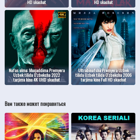
HD skachat
HD skachat
Nafas olma: Muqaddima Premyera
Ultrabinafsha Premyera Uzbek
Uzbek tilida O'zbekcha 2022
tilida Uzbek tilida O'zbekcha 2006
tarjima kino 4K UHD skachat
tarjima kino Full HD skachat
Вам также может понравиться