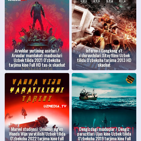
Arvohlar yurtining asirlari /
Inferno / Gongkong o't
Arvoxlar mamlakati maxbuslari
o'chiruvchilari Xitoy filmi Uzbek
Uzbek tilida 2021 O'zbekcha
tilida O'zbekcha tarjima 2013 HD
tarjima kino Full HD tas-ix skachat
skachat
Marvel studiyasi: Umumiy yig'im
Dengizdagi maxluqlar / Dengiz
Wanda Wijn yaratilishi Uzbek tilida
parazitlari Ujas kino Uzbek tilida
O'zbekcha 2022 tarjima kino Full
O'zbekcha 2019 tarjima kino Full