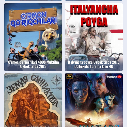
O'rmon qo'riqchilari 480p Multfilm
Italyancha poyga Uzbek tilida 2015
Uzbek tilida 2013
O'zbekcha tarjima kino HD