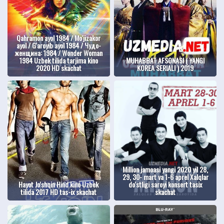
Qahramon ayol 1984 / Mo'jizakor
ayol / G'aroyib ayol 1984 / Чудо-
женщина: 1984 / Wonder Woman
1984 Uzbek tilida tarjima kino
MUHABBAT AFSONASI ( YANGI
2020 HD skachat
KOREA SERIALI ) 2019
Million jamoasi yangi 2020 yil 28,
29, 30- mart va 1-6 aprel Xalqlar
Hayot Jo'shqin Hind kino Uzbek
do'stligi saroyi konsert tasix
tilida 2017 HD tas-ix skachat
skachat