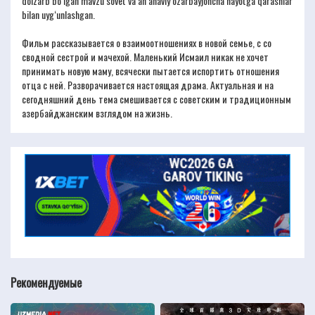
dolzarb bo‘lgan mavzu sovet va an’anaviy ozarbayjoncha hayotga qarashlar
bilan uyg‘unlashgan.
Фильм рассказывается о взаимоотношениях в новой семье, с со
сводной сестрой и мачехой. Маленький Исмаил никак не хочет
принимать новую маму, всячески пытается испортить отношения
отца с ней. Разворачивается настоящая драма. Актуальная и на
сегодняшний день тема смешивается с советским и традиционным
азербайджанским взглядом на жизнь.
Рекомендуемые