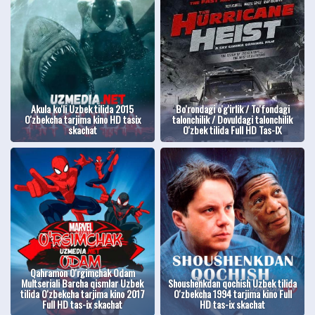
Akula ko'li Uzbek tilida 2015
Bo'rondagi o'g'irlik / To'fondagi
O'zbekcha tarjima kino HD tasix
talonchilik / Dovuldagi talonchilik
skachat
O'zbek tilida Full HD Tas-IX
Qahramon O'rgimchak Odam
Multseriali Barcha qismlar Uzbek
Shoushenkdan qochish Uzbek tilida
tilida O'zbekcha tarjima kino 2017
O'zbekcha 1994 tarjima kino Full
Full HD tas-ix skachat
HD tas-ix skachat