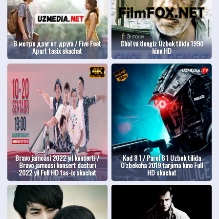
В метре друг от друга / Five Feet
Chol va dengiz Uzbek tilida 1990
Apart tasix skachat
kino HD
Bravo jamoasi 2022 yil konserti /
Kod 8 1 / Parol 8 1 Uzbek tilida
Bravo jamoasi konsert dasturi
O'zbekcha 2019 tarjima kino Full
2022 yil Full HD tas-ix skachat
HD skachat