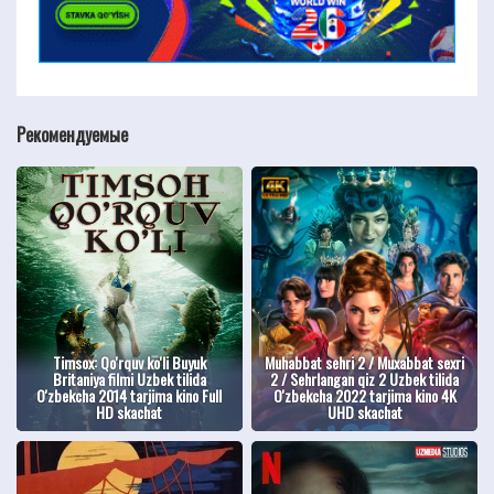
Рекомендуемые
Timsox: Qo'rquv ko'li Buyuk
Muhabbat sehri 2 / Muxabbat sexri
Britaniya filmi Uzbek tilida
2 / Sehrlangan qiz 2 Uzbek tilida
O'zbekcha 2014 tarjima kino Full
O'zbekcha 2022 tarjima kino 4K
HD skachat
UHD skachat