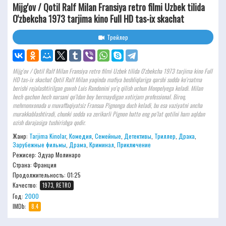
Mijg'ov / Qotil Ralf Milan Fransiya retro filmi Uzbek tilida
O'zbekcha 1973 tarjima kino Full HD tas-ix skachat
Трейлер
Mijg'ov / Qotil Ralf Milan Fransiya retro filmi Uzbek tilida O'zbekcha 1973 tarjima kino Full
HD tas-ix skachat Qotil Ralf Milan yaqinda mafiya boshliqlariga qarshi sudda ko'rsatma
berishi rejalashtirilgan guvoh Luis Randonini yo'q qilish uchun Monpelyega keladi. Milan
hech qachon hech narsani qo'ldan boy bermaydigan xotirjam professional. Biroq,
mehmonxonada u muvaffaqiyatsiz Fransua Pignonga duch keladi, bu esa vaziyatni ancha
murakkablashtiradi, chunki sodda va zerikarli Pignon hatto eng po'lat qotilni ham aqldan
ozish darajasiga tushirishga qodir.
Жанр:
Tarjima Kinolar
,
Комедия
,
Семейные
,
Детективы
,
Триллер
,
Драка
,
Зарубежные фильмы
,
Драма
,
Криминал
,
Приключение
Режисер:
Эдуар Молинаро
Страна: Франция
Продолжительность:
01:25
Качество:
1973, RETRO
Год:
2000
IMDb:
8.4