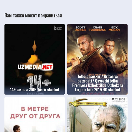
Вам также может понравиться
Telba qasoskor / Britaniya
psixopati / Qasoschi telba
Premyera Uzbek tilida O'zbekcha
14+ фильм 2015 Tas-ix skachat
tarjima kino 2019 HD skachat