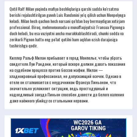
Qotil Ralf Milan yaqinda mafiya boshliqlariga qarshi sudda ko'rsatma
berishi rejalashtirilgan guvoh Luis Randonini yo'q qilish uchun Monpelyega
keladi. Milan hech qachon hech narsani qo'ldan boy bermaydigan xotirjam
professional. Biroq, mehmonxonada u muvaffaqiyatsiz Fransua Pignonga
duch keladi, bu esa vaziyatni ancha murakkablashtiradi, chunki sodda va
zerikarli Pignon hatto eng po'lat qotilni ham aqldan ozish darajasiga
tushirishga qodir.
Киллер Ральф Милан прибывает в город Монпелье, чтобы убрать
свидетеля Луи Рандони, который вскоре должен давать показания
на судебном процессе против боссов мафии. Милан —
хладнокровный профессионал, не допускающий осечек. Однако в
отеле он сталкивается с неудачником Франсуа Пиньоном, что
значительно усложняет ситуацию, ведь простодушный и
надоедливый зануда Пиньон способен довести до белого каления
даже наёмного убийцу со стальными нервами.