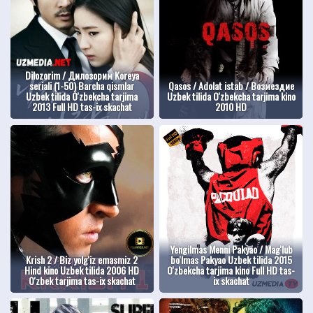
Dilozorim / Дилозорим Koreya
seriali (1-50) Barcha qismlar
Qasos / Adolat istab / Возмездие
Uzbek tilida O'zbekcha tarjima
Uzbek tilida O'zbekcha tarjima kino
2013 Full HD tas-ix skachat
2010 HD
Yengilmas Menni Pakyao / Mag'lub
Krish 2 / Biz yolg'iz emasmiz 2
bo'lmas Pakyao Uzbek tilida 2015
Hind kino Uzbek tilida 2006 HD
O'zbekcha tarjima kino Full HD tas-
O'zbek tarjima tas-ix skachat
ix skachat