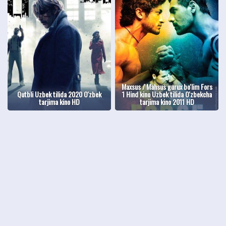
Maxsus / Mahsus gurux bo'lim Fors
Qutbli Uzbek tilida 2020 O'zbek
1 Hind kino Uzbek tilida O'zbekcha
tarjima kino HD
tarjima kino 2011 HD