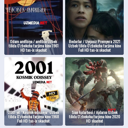
Odam amfibiya / amfibia Uzbek
Bedorlar / Uyqusiz Premyera 2021
tilida O'zbekcha tarjima kino 1961
Uzbek tilida O'zbekcha tarjima kino
HD tas-ix skachat
Full HD tas-ix skachat
2001 yil: "Kosmik odisseya" Uzbek
Sian Ajdarhosi / Ajdarxo Uzbek
tilida O'zbekcha tarjima kino 1968
tilida O'zbekcha tarjima kino 2020
Full HD tas-ix skachat
HD skachat