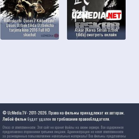
Kikbokschi: Qasos / Kikboksyor:
Qasos Uzbek tilida O'zbekcha
tarjima kino 2016 Full HD
Askar (Korea Seriali Uzbek
skachat
tilida) смотреть онлайн
© UzMedia.TV- 2011-2026. Права на фильмы принадлежат их авторам.
Любой фильм
будет удален
по требованию правообладателя.
Отказ от ответственности: Этот сайт не хранит файлы на своем сервере. Все содержимое
предоставлено сторонними третьими лицами. Администрация не несет ответственности
за размещенные пользователями нелегальные материалы! Все фильмы представлены