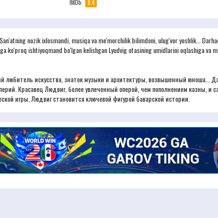
IMDb:
8.4
. San'atning nozik ixlosmandi, musiqa va me'morchilik bilimdoni, ulug'vor yoshlik... Darh
aga ko'proq ishtiyoqmand bo'lgan kelishgan Lyudvig otasining umidlarini oqlashiga va mu
кий любитель искусства, знаток музыки и архитектуры, возвышенный юноша... 
перий. Красавец Людвиг, более увлеченный оперой, чем пополнением казны, и с
ской игры, Людвиг становится ключевой фигурой баварской истории.