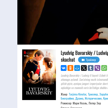
Lyudvig Bavarskiy / Ludwig
skachat
Трейлер
Lyudvig Bavarskiy / Ludwig II hayoti Uzbek ti
afsonaga aylandi. San'atning nozik ixlosmandi
qilish qiyin, ayniqsa jangari imperiyalar davr
oqlashiga va munosib voris bo'lishiga shubha q
Жанр:
Tarjima Kinolar
,
Триллер
,
Заруб
Биография
,
Драма
,
Исторические
,
Кри
Режисер:
Мари Ноэль, Петер Зер
Страна: Германия