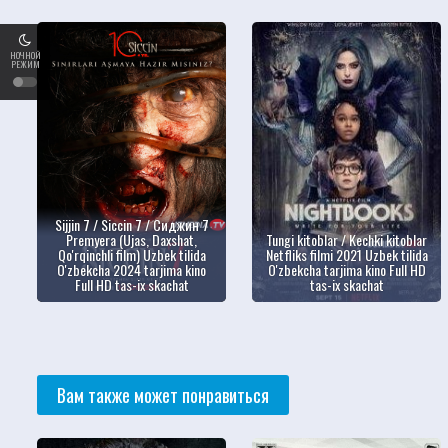
НОЧНОЙ
РЕЖИМ
Sijjin 7 / Siccin 7 / Сиджин 7
Premyera (Ujas, Daxshat,
Tungi kitoblar / Kechki kitoblar
Qo'rqinchli film) Uzbek tilida
Netfliks filmi 2021 Uzbek tilida
O'zbekcha 2024 tarjima kino
O'zbekcha tarjima kino Full HD
Full HD tas-ix skachat
tas-ix skachat
Вам также может понравиться