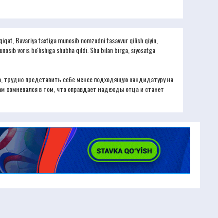
aqiqat, Bavariya taxtiga munosib nomzodni tasavvur qilish qiyin,
nosib voris bo'lishiga shubha qildi. Shu bilan birga, siyosatga
Да, трудно представить себе менее подходящую кандидатуру на
ам сомневался в том, что оправдает надежды отца и станет