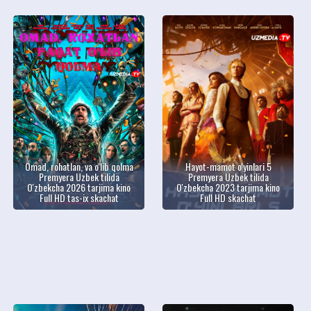
Omad, rohatlan, va o'lib qolma
Hayot-mamot o'yinlari 5
Premyera Uzbek tilida
Premyera Uzbek tilida
O'zbekcha 2026 tarjima kino
O'zbekcha 2023 tarjima kino
Full HD tas-ix skachat
Full HD skachat