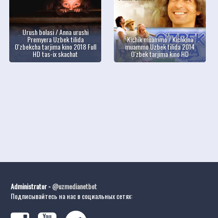
Urush bolasi / Anna urushi
Premyera Uzbek tilida
Kichik muammo / Kichkina
O'zbekcha tarjima kino 2018 Full
muammo Uzbek tilida 2014
HD tas-ix skachat
O'zbek tarjima kino HD
Administrator -
@uzmedianetbot
Подписывайтесь на нас в социальных сетях: