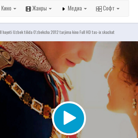
Кино
Жанры
Медиа
Софт
II hayoti Uzbek tilida O'zbekcha 2012 tarjima kino Full HD tas-ix skachat