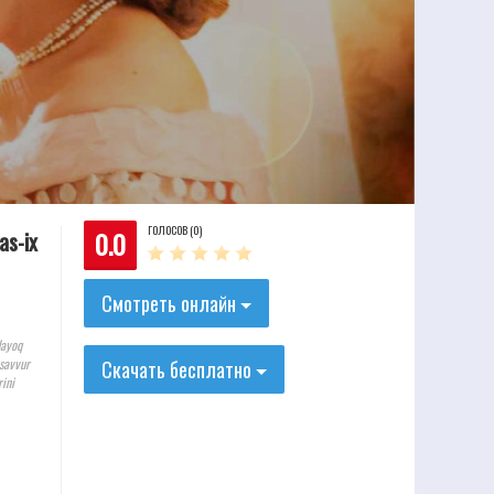
ГОЛОСОВ (0)
0.0
as-ix
Смотреть онлайн
dayoq
asavvur
Скачать бесплатно
rini