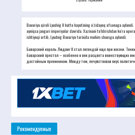
Bavariya qiroli Lyudvig II hatto hayotining o'zidayoq afsonaga aylandi
ayniqsa jangari imperiyalar davrida. Xazinani to'ldirishdan ko'ra oper
ishtiyoqi ortib, Lyudvig Bavariya tarixida muhim shaxsga aylandi.
Баварский король Людвиг II стал легендой еще при жизни. Тон
баварский престол – особенно в век расцвета воинствующих им
достойным преемником. Между тем, почувствовав вкус политиче
Рекомендуемые