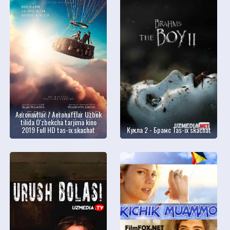
Aeronavtlar / Aeronaftlar Uzbek
tilida O'zbekcha tarjima kino
2019 Full HD tas-ix skachat
Кукла 2 - Брамс Tas-ix skachat