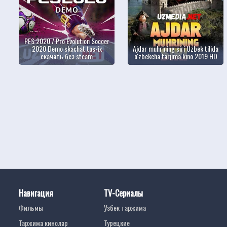
PES 2020 / Pro Evolution Soccer
2020 Demo skachat tas-ix
Ajdar muhrining siri Uzbek tilida
скачать без steam
o'zbekcha tarjima kino 2019 HD
Навигация
TV-Сериалы
Фильмы
Узбек таржима
Таржима кинолар
Турецкие