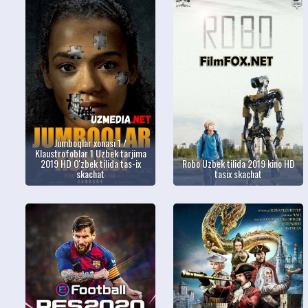
Jumboqlar xonasi 1 /
Klaustrofoblar 1 Uzbek tarjima
2019 HD O'zbek tilida tas-ix
Robo Uzbek tilida 2019 kino HD
skachat
tasix skachat