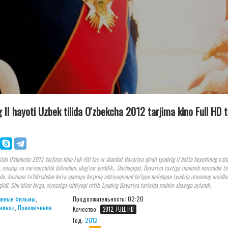
 II hayoti Uzbek tilida O'zbekcha 2012 tarjima kino Full HD t
lida O'zbekcha 2012 tarjima kino Full HD tas-ix skachat Bavariya qiroli Lyudvig II hatto hayotining o'zi
, musiqa va me'morchilik bilimdoni, ulug'vor yoshlik... Darhaqiqat, Bavariya taxtiga munosib nomzodni t
ida. Xazinani to'ldirishdan ko'ra operaga ko'proq ishtiyoqmand bo'lgan kelishgan Lyudvig otasining umidla
ildi. Shu bilan birga, siyosatga ishtiyoqi ortib, Lyudvig Bavariya tarixida muhim shaxsga aylandi.
ежные фильмы
,
Продолжительность:
02:20
минал
,
Приключение
Качество:
2012, FULL HD
Год:
2012