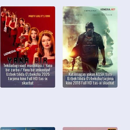
Tekiladagi vaqt mashinasi / Yana
bir zarba / Yana bir imkoniyat
Uzbek tilida O'zbekcha 2025
Kutilmagan yakun AQSH filmi
tarjima kino Full HD tas-ix
Uzbek tilida O'zbekcha tarjima
skachat
kino 2018 Full HD tas-ix skachat