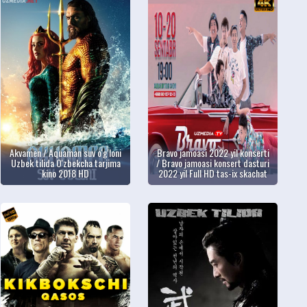
Akvamen / Aquaman suv o'g'loni
Bravo jamoasi 2022 yil konserti
Uzbek tilida O'zbekcha tarjima
/ Bravo jamoasi konsert dasturi
kino 2018 HD
2022 yil Full HD tas-ix skachat