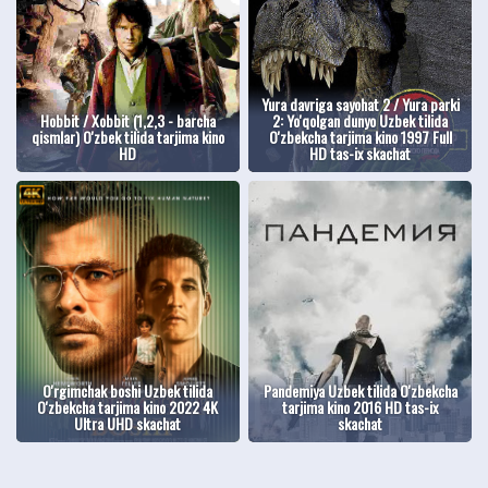
Yura davriga sayohat 2 / Yura parki
Hobbit / Xobbit (1,2,3 - barcha
2: Yo'qolgan dunyo Uzbek tilida
qismlar) O'zbek tilida tarjima kino
O'zbekcha tarjima kino 1997 Full
HD
HD tas-ix skachat
O'rgimchak boshi Uzbek tilida
Pandemiya Uzbek tilida O'zbekcha
O'zbekcha tarjima kino 2022 4K
tarjima kino 2016 HD tas-ix
Ultra UHD skachat
skachat