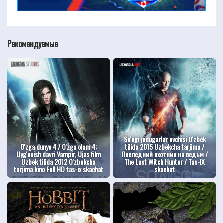
Рекомендуемые
So'ngi jodugarlar ovchisi O'zbek
O'zga dunyo 4 / O'zga olam 4:
tilida 2015 Uzbekcha tarjima /
Uyg'onish davri Vampir, Ujas film
Последний охотник на ведьм /
Uzbek tilida 2012 O'zbekcha
The Last Witch Hunter / Tas-IX
tarjima kino Full HD tas-ix skachat
skachat