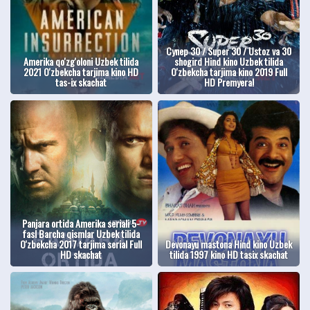
Супер 30 / Super 30 / Ustoz va 30
Amerika qo'zg'oloni Uzbek tilida
shogird Hind kino Uzbek tilida
2021 O'zbekcha tarjima kino HD
O'zbekcha tarjima kino 2019 Full
tas-ix skachat
HD Premyera!
Panjara ortida Amerika seriali 5-
fasl Barcha qismlar Uzbek tilida
O'zbekcha 2017 tarjima serial Full
Devonayu mastona Hind kino Uzbek
HD skachat
tilida 1997 kino HD tasix skachat