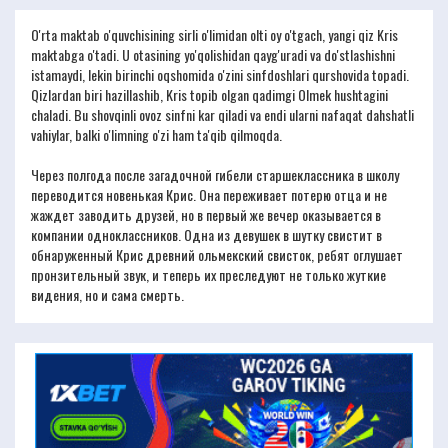
O'rta maktab o'quvchisining sirli o'limidan olti oy o'tgach, yangi qiz Kris
maktabga o'tadi. U otasining yo'qolishidan qayg'uradi va do'stlashishni
istamaydi, lekin birinchi oqshomida o'zini sinfdoshlari qurshovida topadi. ​​
Qizlardan biri hazillashib, Kris topib olgan qadimgi Olmek hushtagini
chaladi. Bu shovqinli ovoz sinfni kar qiladi va endi ularni nafaqat dahshatli
vahiylar, balki o'limning o'zi ham ta'qib qilmoqda.
Через полгода после загадочной гибели старшеклассника в школу
переводится новенькая Крис. Она переживает потерю отца и не
жаждет заводить друзей, но в первый же вечер оказывается в
компании одноклассников. Одна из девушек в шутку свистит в
обнаруженный Крис древний ольмекский свисток, ребят оглушает
пронзительный звук, и теперь их преследуют не только жуткие
видения, но и сама смерть.