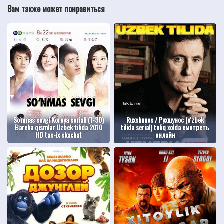
Вам также может понравиться
So'nmas sevgi Koreya seriali (1-30)
Ruxshunos / Рухшунос (o'zbek
Barcha qismlar Uzbek tilida 2010
tilida serial) toliq xolda смотреть
HD tas-ix skachat
онлайн