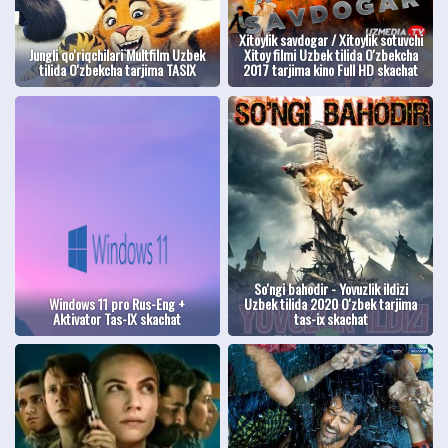
Xitoylik savdogar / Xitoylik sotuvchi
Jungli qo'riqchilari Multfilm Uzbek
Xitoy filmi Uzbek tilida O'zbekcha
tilida O'zbekcha tarjima TASIX
2017 tarjima kino Full HD skachat
So'ngi bahodir - Yovuzlik ildizi
Windows 11 pro Rus-Eng +
Uzbek tilida 2020 O'zbek tarjima
Aktivator Tas-IX skachat
tas-ix skachat