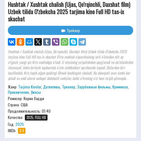
Hushtak / Xushtak chalish (Ujas, Qo'rqinchli, Daxshat film)
Uzbek tilida O'zbekcha 2025 tarjima kino Full HD tas-ix
skachat
Трейлер
Hushtak / Xushtak chalish (Ujas, Qo'rqinchli, Daxshat film) Uzbek tilida O'zbekcha 2025
tarjima kino Full HD tas-ix skachat O'rta maktab o'quvchisining sirli o'limidan olti oy
o'tgach, yangi qiz Kris maktabga o'tadi. U otasining yo'qolishidan qayg'uradi va do'stlashishni
istamaydi, lekin birinchi oqshomida o'zini sinfdoshlari qurshovida topadi. ​​Qizlardan biri
hazillashib, Kris topib olgan qadimgi Olmek hushtagini chaladi. Bu shovqinli ovoz sinfni kar
qiladi va endi ularni nafaqat dahshatli vahiylar, balki o'limning o'zi ham ta'qib qilmoqda.
Жанр:
Tarjima Kinolar
,
Детективы
,
Триллер
,
Зарубежные фильмы
,
Криминал
,
Приключение
,
Ужасы
Режисер:
Корин Харди
Страна: США
Продолжительность:
01:40
Качество:
2025, FULL HD
Год:
2025
IMDb:
8.4