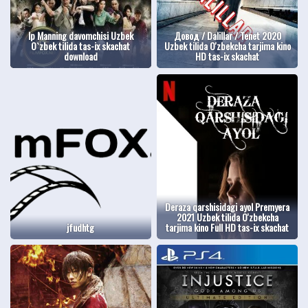
Ip Manning davomchisi Uzbek
Довод / Dalillar / Tenet 2020
O`zbek tilida tas-ix skachat
Uzbek tilida O'zbekcha tarjima kino
download
HD tas-ix skachat
Deraza qarshisidagi ayol Premyera
2021 Uzbek tilida O'zbekcha
jfudhtg
tarjima kino Full HD tas-ix skachat