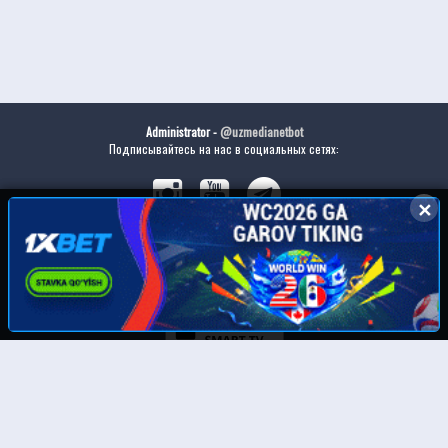
Administrator -
@uzmedianetbot
Подписывайтесь на нас в социальных сетях:
✕
✕
Скачайте наше приложение:
© UzMedia.TV- 2011-2026. Права на фильмы принадлежат их авторам.