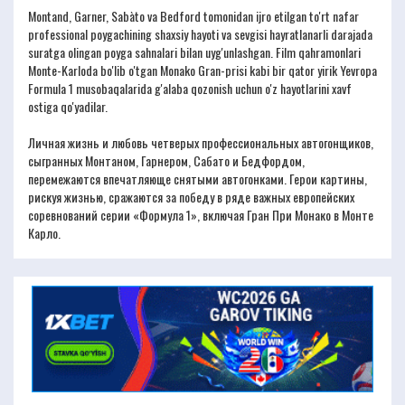
Montand, Garner, Sabàto va Bedford tomonidan ijro etilgan to'rt nafar
professional poygachining shaxsiy hayoti va sevgisi hayratlanarli darajada
suratga olingan poyga sahnalari bilan uyg'unlashgan. Film qahramonlari
Monte-Karloda bo'lib o'tgan Monako Gran-prisi kabi bir qator yirik Yevropa
Formula 1 musobaqalarida g'alaba qozonish uchun o'z hayotlarini xavf
ostiga qo'yadilar.
Личная жизнь и любовь четверых профессиональных автогонщиков,
сыгранных Монтаном, Гарнером, Сабато и Бедфордом,
перемежаются впечатляюще снятыми автогонками. Герои картины,
рискуя жизнью, сражаются за победу в ряде важных европейских
соревнований серии «Формула 1», включая Гран При Монако в Монте
Карло.