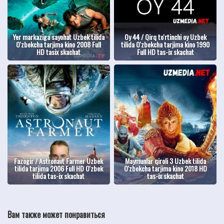
Yer markaziga sayohat Uzbek tilida
Oy 44 / Qirq to'rtinchi oy Uzbek
O'zbekcha tarjima kino 2008 Full
tilida O'zbekcha tarjima kino 1990
HD tasix skachat
Full HD tas-ix skachat
Fazogir / Astronavt Farmer Uzbek
Maymunlar qiroli 3 Uzbek tilida
tilida tarjima 2006 Full HD O'zbek
O'zbekcha tarjima kino 2018 HD
tilida tas-ix skachat
tas-ix skachat
Вам также может понравиться