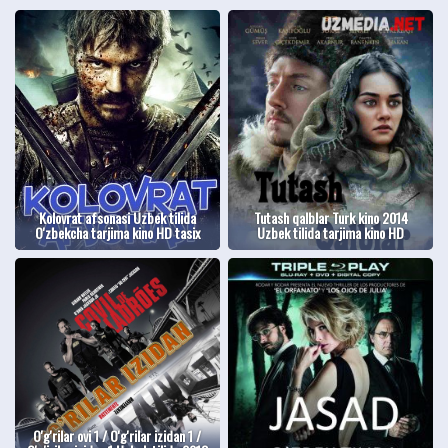
Kolovrat afsonasi Uzbek tilida
Tutash qalblar Turk kino 2014
O'zbekcha tarjima kino HD tasix
Uzbek tilida tarjima kino HD
O'g'rilar ovi 1 / O'g'rilar izidan 1 /