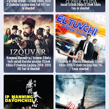
O'g'irilar izidan 1 Uzbek tilida 2018
O'zbekcha tarjima kino Full HD tas-
Jasad Uzbek tilida O`zbek tilida
ix skachat
tas-ix skachat
Изкувар Филинта / Izquvar Filinta
Turk seriali Barcha qismlar Uzbek
Eltuvchi 4 - Meros Davomchi Uzbek
tilida O'zbekcha tarjima 2014-2016
tilida 2015 O'zbek tarjima kino HD
HD tas-ix skachat
tasix skachat