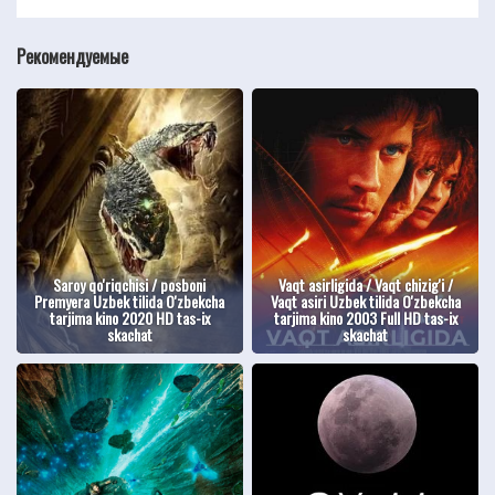
Рекомендуемые
Saroy qo'riqchisi / posboni
Vaqt asirligida / Vaqt chizig'i /
Premyera Uzbek tilida O'zbekcha
Vaqt asiri Uzbek tilida O'zbekcha
tarjima kino 2020 HD tas-ix
tarjima kino 2003 Full HD tas-ix
skachat
skachat