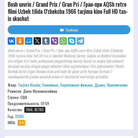
Bosh sovrin / Grand Prix / Gran Pri / Гран-при AQSh retro
filmi Uzbek tilida O'zbekcha 1966 tarjima kino Full HD tas-
ix skachat
Трейлер
Bosh sovrin / Grand Prix / Gran Pri / Гран-при AQSh retro filmi Uzbek tilida O'zbekcha
1966 tarjima kino Full HD tas-ix skachat Montand, Garner, Sabàto va Bedford tomonidan
ijro etilgan to'rt nafar professional poygachining shaxsiy hayoti va sevgisi hayratlanarli
darajada suratga olingan poyga sahnalari bilan uyg'unlashgan. Film qahramonlari Monte-
Karloda bo'lib o'tgan Monako Gran-prisi kabi bir qator yirik Yevropa Formula 1
musobaqalarida g'alaba qozonish uchun o'z hayotlarini xavf ostiga qo'yadilar.
Жанр:
Tarjima Kinolar
,
Семейные
,
Зарубежные фильмы
,
Драма
,
Приключение
Режисер:
Джон Франкенхаймер
Страна: США
Продолжительность:
01:59
Качество:
1966, RETRO
Год:
2000
IMDb:
8.4