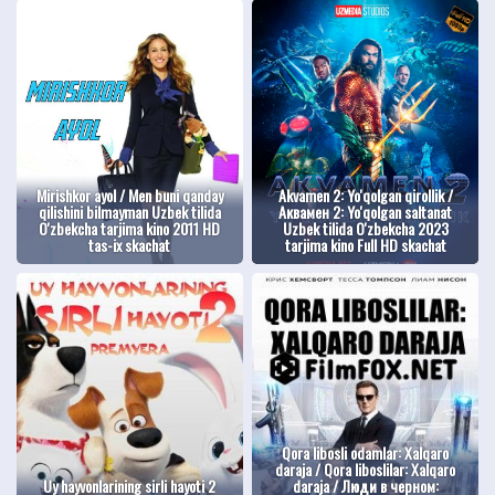
Mirishkor ayol / Men buni qanday
Akvamen 2: Yo'qolgan qirollik /
qilishini bilmayman Uzbek tilida
Аквамен 2: Yo'qolgan saltanat
O'zbekcha tarjima kino 2011 HD
Uzbek tilida O'zbekcha 2023
tas-ix skachat
tarjima kino Full HD skachat
Qora libosli odamlar: Xalqaro
daraja / Qora liboslilar: Xalqaro
Uy hayvonlarining sirli hayoti 2
daraja / Люди в черном: