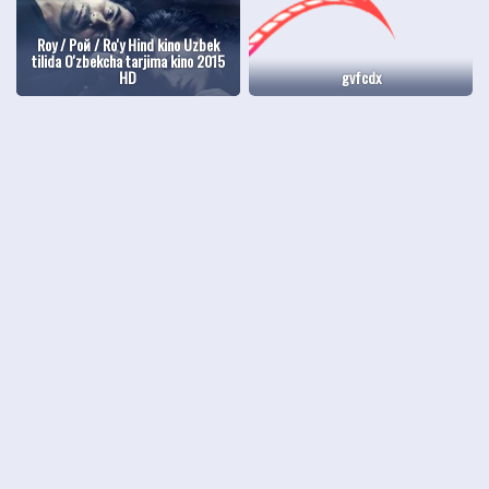
Roy / Рой / Ro'y Hind kino Uzbek
tilida O'zbekcha tarjima kino 2015
HD
gvfcdx