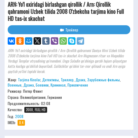
ARN: Yo'l oxiridagi birlashgan qirollik / Arn: Qirollik
qahramoni Uzbek tilida 2008 O'zbekcha tarjima kino Full
HD tas-ix skachat
Трейлер
ARN: Yo'l oxiridagi birlashgan qirollik / Arn: Qirollik qahramoni Daniya filmi Uzbek tilida
2008 O'zbekcha tarjima kino Full HD tas-ix skachat Arn Magnusson ritsar va Muqaddas
Yerdagi Templar otryadining qo'mondoni. Unga Saladin qo'shiniga qarshi hujum qilayotgan
katta kuchga qo'shilish buyuriladi. Salibchilar qo'shini tor-mor qilinadi va endi Arn uyiga
qaytish yo'lini topishi kerak.
Жанр:
Tarjima Kinolar
,
Детективы
,
Триллер
,
Драка
,
Зарубежные фильмы
,
Военные
,
Драма
,
Боевики
,
Криминал
,
Приключение
Режисер:
Петер Флинт
Страна: Великобритания, Германия
Продолжительность:
02:08
Качество:
2008, FULL HD
Год:
2008
IMDb:
8.4