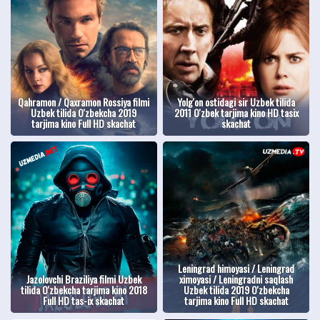
Qahramon / Qaxramon Rossiya filmi
Yolg'on ostidagi sir Uzbek tilida
Uzbek tilida O'zbekcha 2019
2011 O'zbek tarjima kino HD tasix
tarjima kino Full HD skachat
skachat
Leningrad himoyasi / Leningrad
Jazolovchi Braziliya filmi Uzbek
ximoyasi / Leningradni saqlash
tilida O'zbekcha tarjima kino 2018
Uzbek tilida 2019 O'zbekcha
Full HD tas-ix skachat
tarjima kino Full HD skachat