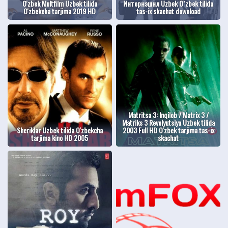
O'zbek Multfilm Uzbek tilida
Интернэшнл Uzbek O`zbek tilida
O'zbekcha tarjima 2019 HD
tas-ix skachat download
Matritsa 3: Inqilob / Matrix 3 /
Matriks 3 Revolyutsiya Uzbek tilida
Sheriklar Uzbek tilida O'zbekcha
2003 Full HD O'zbek tarjima tas-ix
tarjima kino HD 2005
skachat