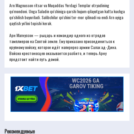
Arn Magnusson ritsar va Muqaddas Yerdagi Templar otryadining
qo'mondoni. Unga Saladin qo'shiniga qarshi hujum qilayotgan katta kuchga
qo'shilish buyuriladi. Salibchilar qo'shini tor-mor qilinadi va endi Arn uyiga
qaytish yo'lini topishi kerak.
Арн Магнуссон — рыцарь и командир одного из отрядов
тамплиеров на Святой земле. Ему приказано присоединиться к
крупному войску, которое идёт наперерез армии Салах ад-Дина.
Войско крестоносцев оказывается разбито, и теперь Арну
предстоит найти путь домой.
Рекомендуемые