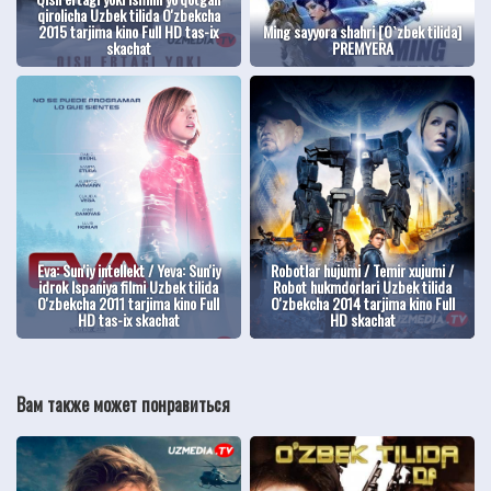
qirolicha Uzbek tilida O'zbekcha
2015 tarjima kino Full HD tas-ix
Ming sayyora shahri [O`zbek tilida]
skachat
PREMYERA
Eva: Sun'iy intellekt / Yeva: Sun'iy
Robotlar hujumi / Temir xujumi /
idrok Ispaniya filmi Uzbek tilida
Robot hukmdorlari Uzbek tilida
O'zbekcha 2011 tarjima kino Full
O'zbekcha 2014 tarjima kino Full
HD tas-ix skachat
HD skachat
Вам также может понравиться