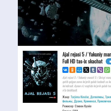
Ajal rejasi 5 / Yakuniy ma
Full HD tas-ix skachat
Ajal rejasi 5 / Yakuniy manzil 5 / Oxirgi man
qotib qolgan osma ko'prik qulab tushadi va ko
ko'ndiradi. Aynan o'z vaqtida ko'prik qulab tu
o'la boshlaydi.
Жанр:
Tarjima Kinolar
,
Детективы
,
Трил
фильмы
,
Драма
,
Криминал
,
Приключен
Режисер:
Стивен Куэйл
Страна: США