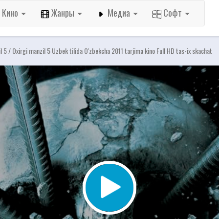
Кино
Жанры
Медиа
Софт
il 5 / Oxirgi manzil 5 Uzbek tilida O'zbekcha 2011 tarjima kino Full HD tas-ix skachat