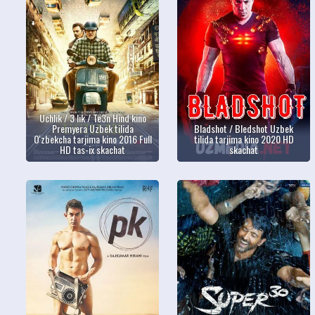
Uchlik / 3 lik / Te3n Hind kino
Premyera Uzbek tilida
Bladshot / Bledshot Uzbek
O'zbekcha tarjima kino 2016 Full
tilida tarjima kino 2020 HD
HD tas-ix skachat
skachat