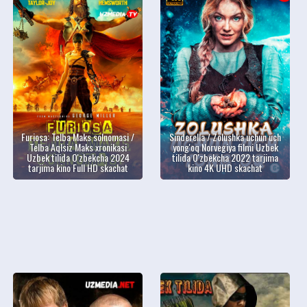
Furiosa: Telba Maks solnomasi /
Sinderella / Zolushka uchun uch
Telba Aqlsiz Maks xronikasi
yong'oq Norvegiya filmi Uzbek
Uzbek tilida O'zbekcha 2024
tilida O'zbekcha 2022 tarjima
tarjima kino Full HD skachat
kino 4K UHD skachat