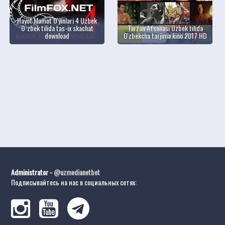
Hayot Mamot O'yinlari 4 Uzbek
O`zbek tilida tas-ix skachat
Tarzan Afsonasi Uzbek tilida
download
O'zbekcha tarjima kino 2017 HD
Administrator -
@uzmedianetbot
Подписывайтесь на нас в социальных сетях: