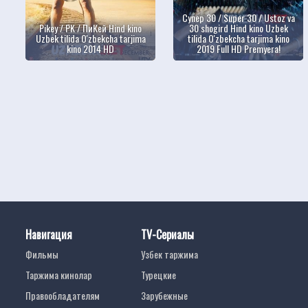
Супер 30 / Super 30 / Ustoz va
Pikey / PK / ПиКей Hind kino
30 shogird Hind kino Uzbek
Uzbek tilida O'zbekcha tarjima
tilida O'zbekcha tarjima kino
kino 2014 HD
2019 Full HD Premyera!
Навигация
TV-Сериалы
Фильмы
Узбек таржима
Таржима кинолар
Турецкие
Правообладателям
Зарубежные