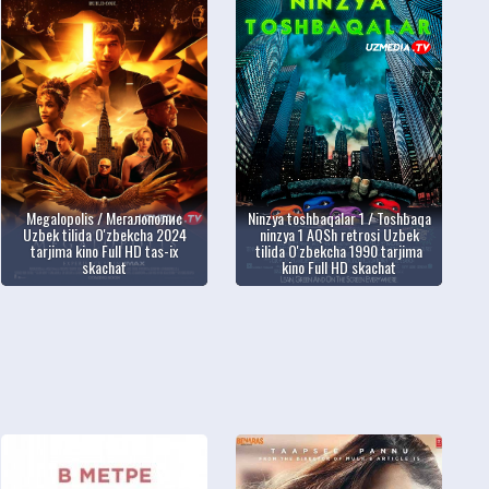
Megalopolis / Мегалополис
Ninzya toshbaqalar 1 / Toshbaqa
Uzbek tilida O'zbekcha 2024
ninzya 1 AQSh retrosi Uzbek
tarjima kino Full HD tas-ix
tilida O'zbekcha 1990 tarjima
skachat
kino Full HD skachat