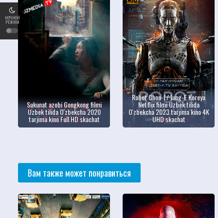
НОЧНОЙ
РЕЖИМ
Robot Chon-I / Jung-E Koreya
Sukunat azobi Gongkong filmi
Netflix filmi Uzbek tilida
Uzbek tilida O'zbekcha 2020
O'zbekcha 2023 tarjima kino 4K
tarjima kino Full HD skachat
UHD skachat
Вам также может понравиться