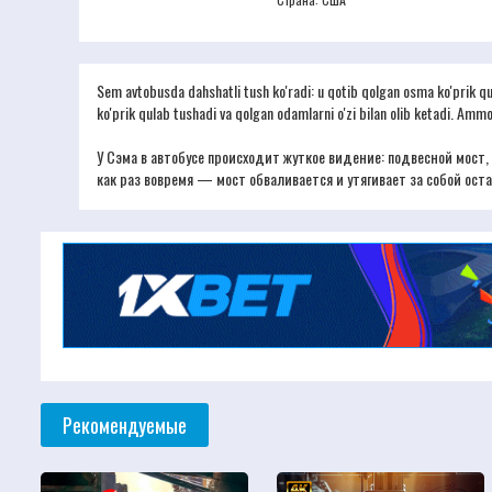
Sem avtobusda dahshatli tush ko'radi: u qotib qolgan osma ko'prik qula
ko'prik qulab tushadi va qolgan odamlarni o'zi bilan olib ketadi. Ammo 
У Сэма в автобусе происходит жуткое видение: подвесной мост, 
как раз вовремя — мост обваливается и утягивает за собой ос
Рекомендуемые