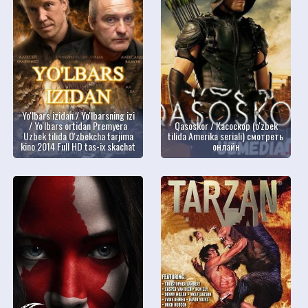
Yo'lbars izidan / Yo'lbarsning izi
/ Yo'lbars ortidan Premyera
Qasoskor / Касоскор (o'zbek
Uzbek tilida O'zbekcha tarjima
tilida Amerika seriali) смотреть
kino 2014 Full HD tas-ix skachat
онлайн