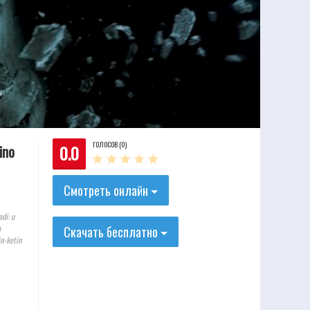
ГОЛОСОВ (0)
0.0
ino
Смотреть онлайн
di: u
a
Скачать бесплатно
in-ketin