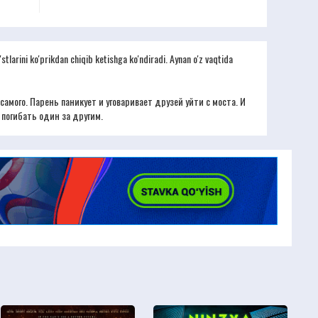
tlarini ko'prikdan chiqib ketishga ko'ndiradi. Aynan o'z vaqtida
самого. Парень паникует и уговаривает друзей уйти с моста. И
 погибать один за другим.