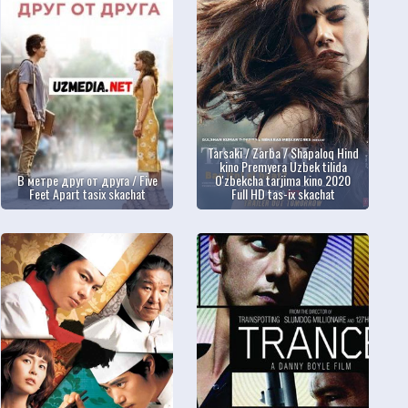
Tarsaki / Zarba / Shapaloq Hind
kino Premyera Uzbek tilida
В метре друг от друга / Five
O'zbekcha tarjima kino 2020
Feet Apart tasix skachat
Full HD tas-ix skachat