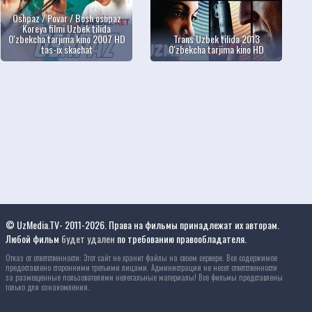
Oshpaz / Povar / Bosh oshpaz
Koreya filmi Uzbek tilida
O'zbekcha tarjima kino 2007 HD
Trans Uzbek tilida 2013
tas-ix skachat
O'zbekcha tarjima kino HD
© UzMedia.TV- 2011-2026. Права на фильмы принадлежат их авторам.
Любой фильм
будет удален
по требованию правообладателя.
Отказ от ответственности: Этот сайт не хранит файлы на своем сервере. Все содержимое
предоставлено сторонними третьими лицами. Администрация не несет ответственности
за размещенные пользователями нелегальные материалы! Все фильмы представлены
только для ознакомления.