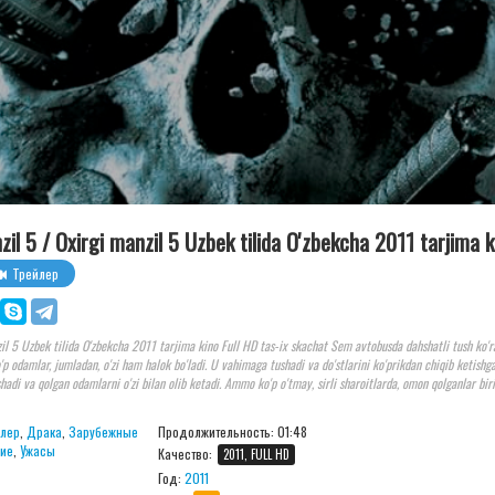
nzil 5 / Oxirgi manzil 5 Uzbek tilida O'zbekcha 2011 tarjima k
Трейлер
zil 5 Uzbek tilida O'zbekcha 2011 tarjima kino Full HD tas-ix skachat Sem avtobusda dahshatli tush ko'ra
'p odamlar, jumladan, o'zi ham halok bo'ladi. U vahimaga tushadi va do'stlarini ko'prikdan chiqib ketishg
shadi va qolgan odamlarni o'zi bilan olib ketadi. Ammo ko'p o'tmay, sirli sharoitlarda, omon qolganlar bir
лер
,
Драка
,
Зарубежные
Продолжительность:
01:48
ие
,
Ужасы
Качество:
2011, FULL HD
Год:
2011