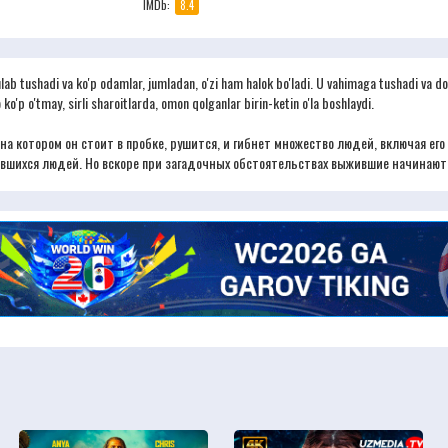
IMDb:
8.4
b tushadi va ko'p odamlar, jumladan, o'zi ham halok bo'ladi. U vahimaga tushadi va do's
ko'p o'tmay, sirli sharoitlarda, omon qolganlar birin-ketin o'la boshlaydi.
на котором он стоит в пробке, рушится, и гибнет множество людей, включая его 
тавшихся людей. Но вскоре при загадочных обстоятельствах выжившие начинают