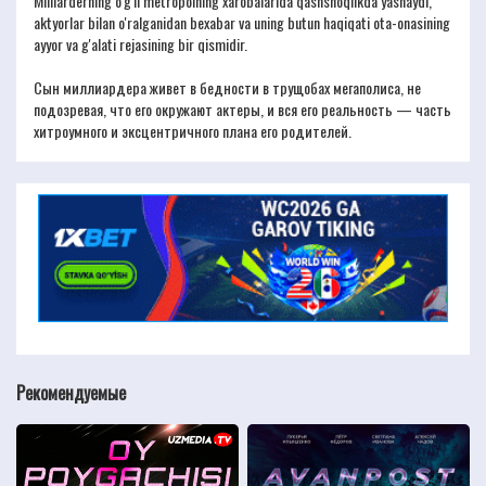
Milliarderning o'g'li metropolning xarobalarida qashshoqlikda yashaydi,
aktyorlar bilan o'ralganidan bexabar va uning butun haqiqati ota-onasining
ayyor va g'alati rejasining bir qismidir.
Сын миллиардера живет в бедности в трущобах мегаполиса, не
подозревая, что его окружают актеры, и вся его реальность — часть
хитроумного и эксцентричного плана его родителей.
Рекомендуемые