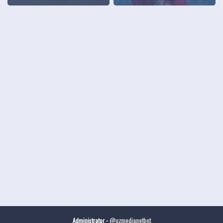
Administrator -
@uzmedianetbot