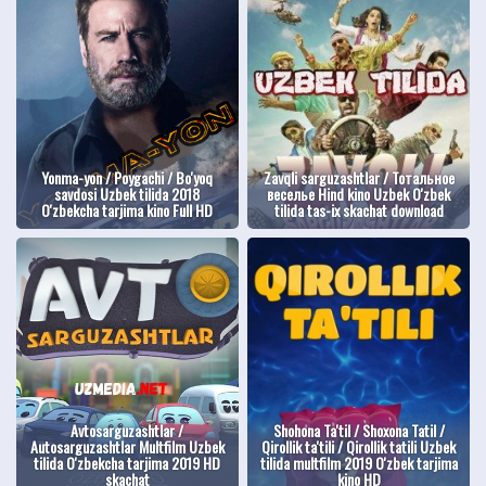
Yonma-yon / Poygachi / Bo'yoq
Zavqli sarguzashtlar / Тотальное
savdosi Uzbek tilida 2018
веселье Hind kino Uzbek O'zbek
O'zbekcha tarjima kino Full HD
tilida tas-ix skachat download
Avtosarguzashtlar /
Shohona Ta'til / Shoxona Tatil /
Autosarguzashtlar Multfilm Uzbek
Qirollik ta'tili / Qirollik tatili Uzbek
tilida O'zbekcha tarjima 2019 HD
tilida multfilm 2019 O'zbek tarjima
skachat
kino HD