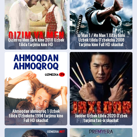
Ip Man 1 / Ип Ман 1 Xitoy filmi
Qizim va Men Turk kino 2018 Uzbek
Uzbek tilida O'zbekcha 2008
tilida tarjima kino HD
tarjima kino Full HD skachat
Ahmoqdan ahmoqroq 1 Uzbek
tilida O'zbekcha 1994 tarjima kino
Jaxldor Uzbek tilida 2020 O'zbek
Full HD skachat
tarjima tas-ix skachat