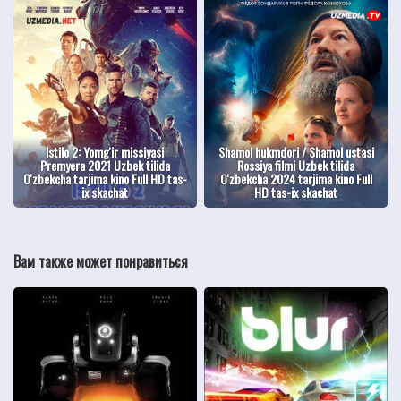
Istilo 2: Yomg'ir missiyasi
Shamol hukmdori / Shamol ustasi
Premyera 2021 Uzbek tilida
Rossiya filmi Uzbek tilida
O'zbekcha tarjima kino Full HD tas-
O'zbekcha 2024 tarjima kino Full
ix skachat
HD tas-ix skachat
Вам также может понравиться