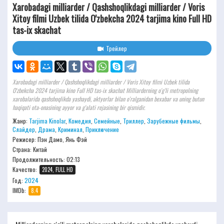
Xarobadagi milliarder / Qashshoqlikdagi milliarder / Voris
Xitoy filmi Uzbek tilida O'zbekcha 2024 tarjima kino Full HD
tas-ix skachat
Трейлер
Xarobadagi milliarder / Qashshoqlikdagi milliarder / Voris Xitoy filmi Uzbek tilida
O'zbekcha 2024 tarjima kino Full HD tas-ix skachat Milliarderning o'g'li metropolning
xarobalarida qashshoqlikda yashaydi, aktyorlar bilan o'ralganidan bexabar va uning butun
haqiqati ota-onasining ayyor va g'alati rejasining bir qismidir.
Жанр:
Tarjima Kinolar
,
Комедия
,
Семейные
,
Триллер
,
Зарубежные фильмы
,
Слайдер
,
Драма
,
Криминал
,
Приключение
Режисер:
Пэн Дамо, Янь Фэй
Страна: Китай
Продолжительность:
02:13
Качество:
2024, FULL HD
Год:
2024
IMDb:
8.4