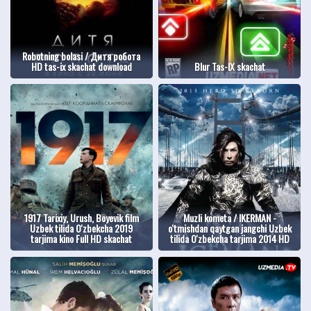
Robotning bolasi / Дитя робота
HD tas-ix skachat download
Blur Tas-IX skachat
1917 Tarixiy, Urush, Boyevik film
Muzli kometa / IKERMAN -
Uzbek tilida O'zbekcha 2019
o'tmishdan qaytgan jangchi Uzbek
tarjima kino Full HD skachat
tilida O'zbekcha tarjima 2014 HD