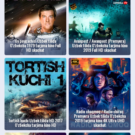
Oy poygachisi Uzbek tilida
Avanpost / Awanpost (Premyera)
O'zbekcha 1979 tarjima kino Full
Uzbek tilida O'zbekcha tarjima kino
HD skachat
2019 Full HD skachat
Radio chaqmoq / Radio chiroq
Premyera Uzbek tilida O'zbekcha
Tortish kuchi Uzbek tilida HD 2017
2019 tarjima kino 4K Ultra UHD
O'zbekcha tarjima kino HD
skachat