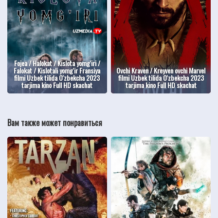
Fojea / Halokat / Kislota yomg'iri /
Falokat / Kislotali yomg'ir Fransiya
Ovchi Kraven / Kreyven ovchi Marvel
filmi Uzbek tilida O'zbekcha 2023
filmi Uzbek tilida O'zbekcha 2023
tarjima kino Full HD skachat
tarjima kino Full HD skachat
Вам также может понравиться