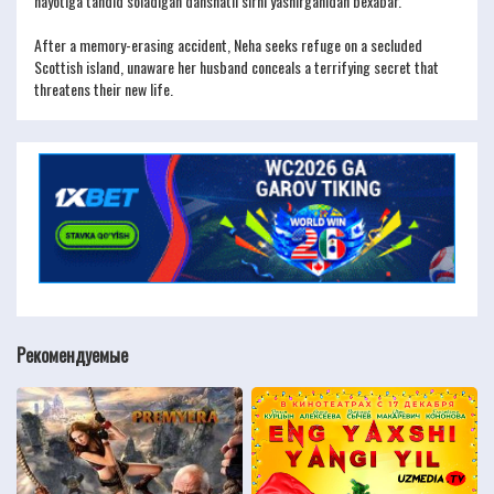
hayotiga tahdid soladigan dahshatli sirni yashirganidan bexabar.
After a memory-erasing accident, Neha seeks refuge on a secluded
Scottish island, unaware her husband conceals a terrifying secret that
threatens their new life.
Рекомендуемые