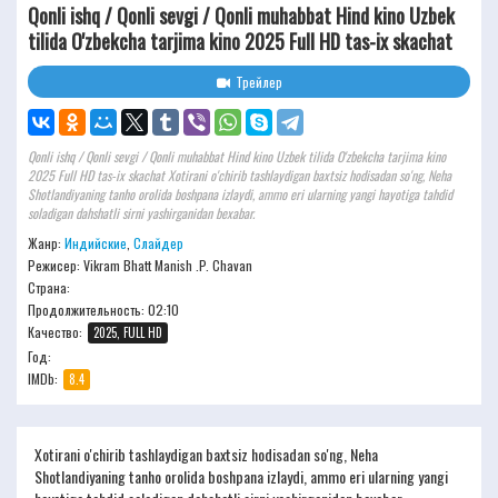
Qonli ishq / Qonli sevgi / Qonli muhabbat Hind kino Uzbek
tilida O'zbekcha tarjima kino 2025 Full HD tas-ix skachat
Трейлер
Qonli ishq / Qonli sevgi / Qonli muhabbat Hind kino Uzbek tilida O'zbekcha tarjima kino
2025 Full HD tas-ix skachat Xotirani o'chirib tashlaydigan baxtsiz hodisadan so'ng, Neha
Shotlandiyaning tanho orolida boshpana izlaydi, ammo eri ularning yangi hayotiga tahdid
soladigan dahshatli sirni yashirganidan bexabar.
Жанр:
Индийские
,
Слайдер
Режисер:
Vikram Bhatt Manish .P. Chavan
Страна:
Продолжительность:
02:10
Качество:
2025, FULL HD
Год:
IMDb:
8.4
Xotirani o'chirib tashlaydigan baxtsiz hodisadan so'ng, Neha
Shotlandiyaning tanho orolida boshpana izlaydi, ammo eri ularning yangi