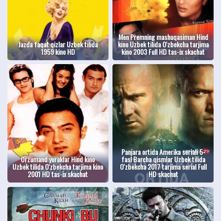
Men Premning mashuqasiman Hind
Jazda faqat qizlar Uzbek tilida
kino Uzbek tilida O'zbekcha tarjima
1959 kino HD
kino 2003 Full HD tas-ix skachat
Panjara ortida Amerika seriali 5-
Orzumand yuraklar Hind kino
fasl Barcha qismlar Uzbek tilida
Uzbek tilida O'zbekcha tarjima kino
O'zbekcha 2017 tarjima serial Full
2001 HD tas-ix skachat
HD skachat