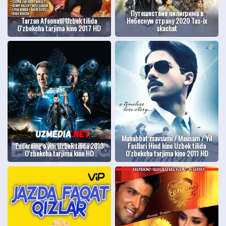
Путешествие пилигрима в
Tarzan Afsonasi Uzbek tilida
Небесную страну 2020 Tas-ix
O'zbekcha tarjima kino 2017 HD
skachat
Muhabbat mavsumi / Mausam / Yil
Enderning o'yini Uzbek tilida 2013
Fasllari Hind kino Uzbek tilida
O'zbekcha tarjima kino HD
O'zbekcha tarjima kino 2011 HD