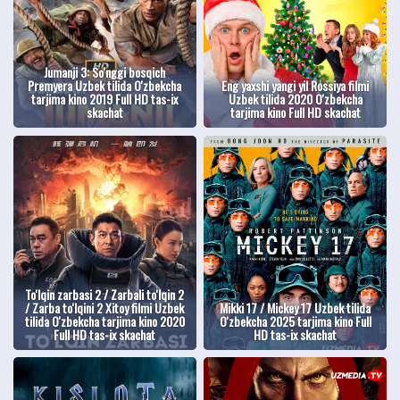
Jumanji 3: So'nggi bosqich
Premyera Uzbek tilida O'zbekcha
Eng yaxshi yangi yil Rossiya filmi
tarjima kino 2019 Full HD tas-ix
Uzbek tilida 2020 O'zbekcha
skachat
tarjima kino Full HD skachat
To'lqin zarbasi 2 / Zarbali to'lqin 2
/ Zarba to'lqini 2 Xitoy filmi Uzbek
Mikki 17 / Mickey 17 Uzbek tilida
tilida O'zbekcha tarjima kino 2020
O'zbekcha 2025 tarjima kino Full
Full HD tas-ix skachat
HD tas-ix skachat