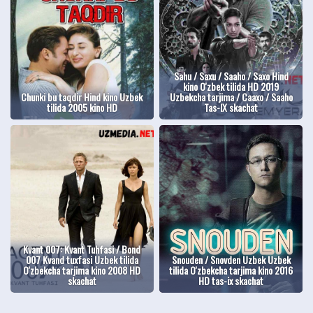
Sahu / Saxu / Saaho / Saxo Hind
kino O'zbek tilida HD 2019
Chunki bu taqdir Hind kino Uzbek
Uzbekcha tarjima / Саахо / Saaho
tilida 2005 kino HD
Tas-IX skachat
Kvant 007: Kvant Tuhfasi / Bond
007 Kvand tuxfasi Uzbek tilida
Snouden / Snovden Uzbek Uzbek
O'zbekcha tarjima kino 2008 HD
tilida O'zbekcha tarjima kino 2016
skachat
HD tas-ix skachat