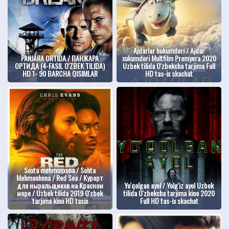
Ajdarlar hukumdori / Ajdar
PANJARA ORTIDA / ПАНЖАРА
xukumdori Multfilm Premyera 2020
ОРТИДА (4-FASIL O'ZBEK TILIDA)
Uzbek tilida O'zbekcha tarjima Full
HD 1- 90 BARCHA QISIMLAR
HD tas-ix skachat
Soxta mehmonxona / Sohta
Mehmonhona / Red Sea / Курорт
для ныряльщиков на Красном
Yo'qolgan ayol / Yolg'iz ayol Uzbek
море / Uzbek tilida 2019 O'zbek
tilida O'zbekcha tarjima kino 2020
tarjima kino HD tasix
Full HD tas-ix skachat