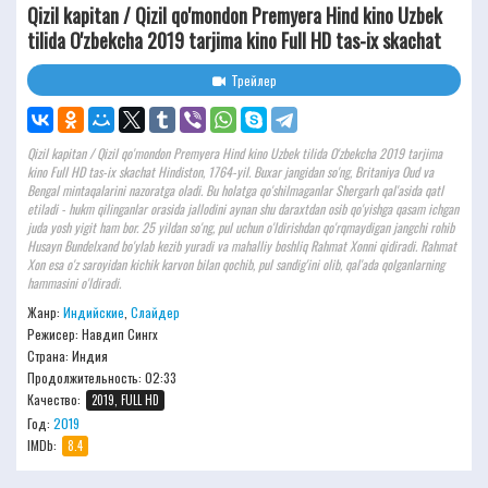
Qizil kapitan / Qizil qo'mondon Premyera Hind kino Uzbek
tilida O'zbekcha 2019 tarjima kino Full HD tas-ix skachat
Трейлер
Qizil kapitan / Qizil qo'mondon Premyera Hind kino Uzbek tilida O'zbekcha 2019 tarjima
kino Full HD tas-ix skachat Hindiston, 1764-yil. Buxar jangidan so'ng, Britaniya Oud va
Bengal mintaqalarini nazoratga oladi. Bu holatga qo'shilmaganlar Shergarh qal'asida qatl
etiladi - hukm qilinganlar orasida jallodini aynan shu daraxtdan osib qo'yishga qasam ichgan
juda yosh yigit ham bor. 25 yildan so'ng, pul uchun o'ldirishdan qo'rqmaydigan jangchi rohib
Husayn Bundelxand bo'ylab kezib yuradi va mahalliy boshliq Rahmat Xonni qidiradi. Rahmat
Xon esa o'z saroyidan kichik karvon bilan qochib, pul sandig'ini olib, qal'ada qolganlarning
hammasini o'ldiradi.
Жанр:
Индийские
,
Слайдер
Режисер:
Навдип Сингх
Страна: Индия
Продолжительность:
02:33
Качество:
2019, FULL HD
Год:
2019
IMDb:
8.4