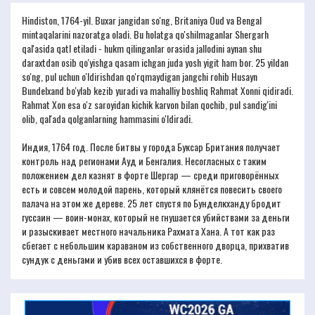
Hindiston, 1764-yil. Buxar jangidan so'ng, Britaniya Oud va Bengal
mintaqalarini nazoratga oladi. Bu holatga qo'shilmaganlar Shergarh
qal'asida qatl etiladi - hukm qilinganlar orasida jallodini aynan shu
daraxtdan osib qo'yishga qasam ichgan juda yosh yigit ham bor. 25 yildan
so'ng, pul uchun o'ldirishdan qo'rqmaydigan jangchi rohib Husayn
Bundelxand bo'ylab kezib yuradi va mahalliy boshliq Rahmat Xonni qidiradi.
Rahmat Xon esa o'z saroyidan kichik karvon bilan qochib, pul sandig'ini
olib, qal'ada qolganlarning hammasini o'ldiradi.
Индия, 1764 год. После битвы у города Буксар Британия получает
контроль над регионами Ауд и Бенгалия. Несогласных с таким
положением дел казнят в форте Шергар — среди приговорённых
есть и совсем молодой парень, который клянётся повесить своего
палача на этом же дереве. 25 лет спустя по Бунделкханду бродит
гуссаин — воин-монах, который не гнушается убийствами за деньги
и разыскивает местного начальника Рахмата Хана. А тот как раз
сбегает с небольшим караваном из собственного дворца, прихватив
сундук с деньгами и убив всех оставшихся в форте.