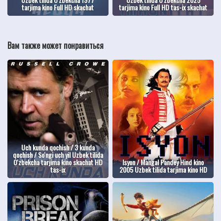
tarjima kino Full HD skachat
tarjima kino Full HD tas-ix skachat
Вам также может понравиться
Uch kunda qochish / 3 kunda
qochish / So'ngi uch yil Uzbek tilida
O'zbekcha tarjima kino skachat HD
Isyon / Mangal Pandey Hind kino
tas-ix
2005 Uzbek tilida tarjima kino HD