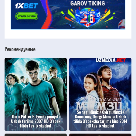
Рекомендуемые
So'nggi Mimiz / Oxirgi Mimzi /
Garri Potter 5: Feniks jamiyati
Koinotning Oxirgi Mimzisi Uzbek
Uzbek tarjima 2007 HD O'zbek
tilida O'zbekcha tarjima kino 2014
tilida tas-ix skachat
HD tas-ix skachat