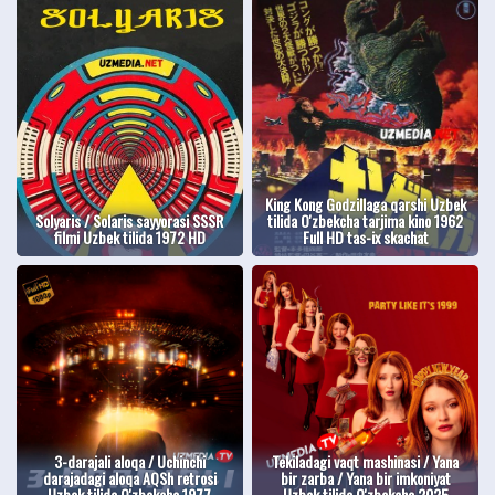
King Kong Godzillaga qarshi Uzbek
Solyaris / Solaris sayyorasi SSSR
tilida O'zbekcha tarjima kino 1962
filmi Uzbek tilida 1972 HD
Full HD tas-ix skachat
3-darajali aloqa / Uchinchi
Tekiladagi vaqt mashinasi / Yana
darajadagi aloqa AQSh retrosi
bir zarba / Yana bir imkoniyat
Uzbek tilida O'zbekcha 1977
Uzbek tilida O'zbekcha 2025