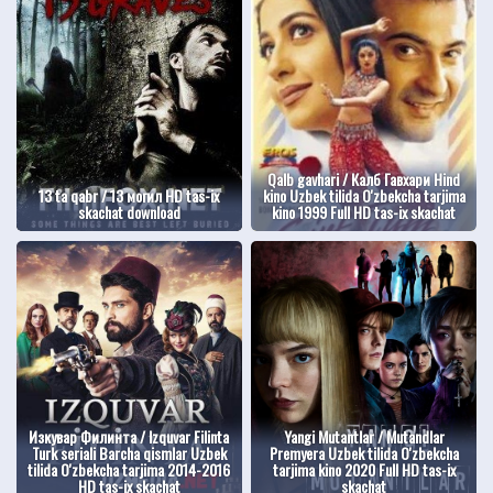
Qalb gavhari / Калб Гавхари Hind
13 ta qabr / 13 могил HD tas-ix
kino Uzbek tilida O'zbekcha tarjima
skachat download
kino 1999 Full HD tas-ix skachat
Изкувар Филинта / Izquvar Filinta
Yangi Mutantlar / Mutandlar
Turk seriali Barcha qismlar Uzbek
Premyera Uzbek tilida O'zbekcha
tilida O'zbekcha tarjima 2014-2016
tarjima kino 2020 Full HD tas-ix
HD tas-ix skachat
skachat