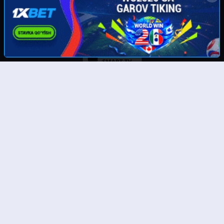
Скачайте наше приложение:
© UzMedia.TV- 2011-2026. Права на фильмы принадлежат их авторам.
Любой фильм
будет удален
по требованию правообладателя.
Отказ от ответственности: Этот сайт не хранит файлы на своем сервере. Все содержимое
предоставлено сторонними третьими лицами. Администрация не несет ответственности за
размещенные пользователями нелегальные материалы! Все фильмы представлены только
для ознакомления.
Тас-икс филмлар
Бесплатные фильмы онлайн
Онлайн кинолар
Бесплатные полные онлайн фильмы
Таржима кинолар 4к
Смотреть фильмы 4к