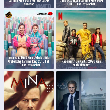
tarjima kino 2019 Full HD tas-ix
tilida O'zbekcha tarjima kino 2014
skachat
Full HD tas-ix skachat
Igna va ip Hind kino Uzbek tilida
O'zbekcha tarjima kino 2019 Full
Картинг / Go Karts! 2020 kino
HD tas-ix skachat
tasix skachat