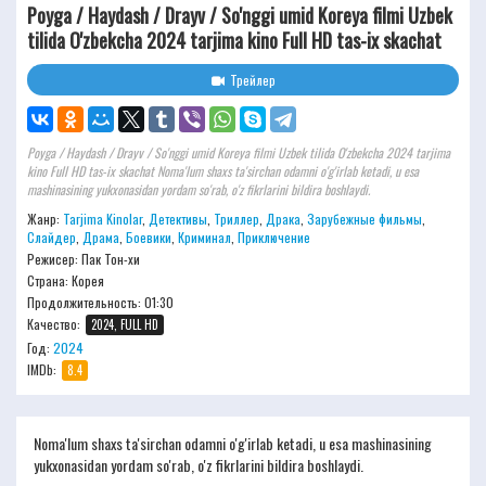
Poyga / Haydash / Drayv / So'nggi umid Koreya filmi Uzbek
tilida O'zbekcha 2024 tarjima kino Full HD tas-ix skachat
Трейлер
Poyga / Haydash / Drayv / So'nggi umid Koreya filmi Uzbek tilida O'zbekcha 2024 tarjima
kino Full HD tas-ix skachat Noma'lum shaxs ta'sirchan odamni o'g'irlab ketadi, u esa
mashinasining yukxonasidan yordam so'rab, o'z fikrlarini bildira boshlaydi.
Жанр:
Tarjima Kinolar
,
Детективы
,
Триллер
,
Драка
,
Зарубежные фильмы
,
Слайдер
,
Драма
,
Боевики
,
Криминал
,
Приключение
Режисер:
Пак Тон-хи
Страна: Корея
Продолжительность:
01:30
Качество:
2024, FULL HD
Год:
2024
IMDb:
8.4
Noma'lum shaxs ta'sirchan odamni o'g'irlab ketadi, u esa mashinasining
yukxonasidan yordam so'rab, o'z fikrlarini bildira boshlaydi.