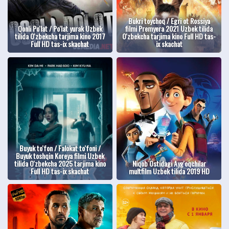
Bukri toychoq / Egri ot Rossiya
Qonli Po'lat / Po'lat yurak Uzbek
filmi Premyera 2021 Uzbek tilida
tilida O'zbekcha tarjima kino 2017
O'zbekcha tarjima kino Full HD tas-
Full HD tas-ix skachat
ix skachat
Buyuk to'fon / Falokat to'foni /
Buyuk toshqin Koreya filmi Uzbek
tilida O'zbekcha 2025 tarjima kino
Niqob Ostidagi Ayg'oqchilar
Full HD tas-ix skachat
multfilm Uzbek tilida 2019 HD