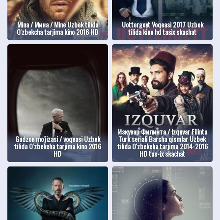
Mina / Мина / Mine Uzbek tilida
Uottergeyt Voqeasi 2017 Uzbek
O'zbekcha tarjima kino 2016 HD
tilida kino hd tasix skachat
Изкувар Филинта / Izquvar Filinta
Gudzon mo'jizasi / voqeasi Uzbek
Turk seriali Barcha qismlar Uzbek
tilida O'zbekcha tarjima kino 2016
tilida O'zbekcha tarjima 2014-2016
HD
HD tas-ix skachat