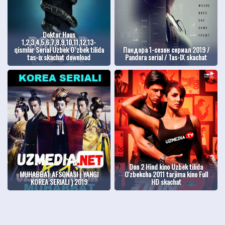
Doktor Haus
1,2,3,4,5,6,7,8,9,10,11,12,13-
qismlar Serial Uzbek O`zbek tilida
Пандора 1-сезон сериал 2019 /
tas-ix skachat download
Pandora serial / Tas-IX skachat
Don 2 Hind kino Uzbek tilida
MUHABBAT AFSONASI ( YANGI
O'zbekcha 2011 tarjima kino Full
KOREA SERIALI ) 2019
HD skachat