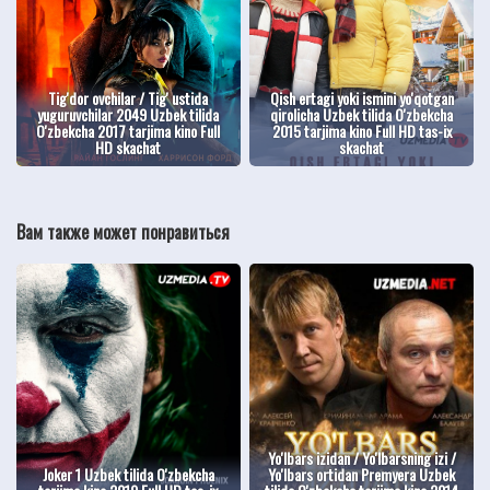
Tig'dor ovchilar / Tig' ustida
Qish ertagi yoki ismini yo'qotgan
yuguruvchilar 2049 Uzbek tilida
qirolicha Uzbek tilida O'zbekcha
O'zbekcha 2017 tarjima kino Full
2015 tarjima kino Full HD tas-ix
HD skachat
skachat
Вам также может понравиться
Yo'lbars izidan / Yo'lbarsning izi /
Joker 1 Uzbek tilida O'zbekcha
Yo'lbars ortidan Premyera Uzbek