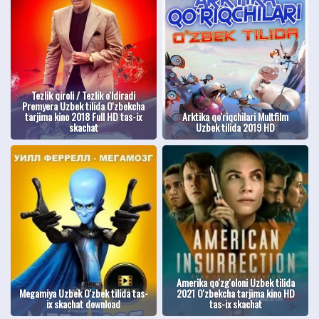
Tezlik qiroli / Tezlik o'ldiradi
Premyera Uzbek tilida O'zbekcha
tarjima kino 2018 Full HD tas-ix
Arktika qo'riqchilari Multfilm
skachat
Uzbek tilida 2019 HD
Amerika qo'zg'oloni Uzbek tilida
Megamiya Uzbek O'zbek tilida tas-
2021 O'zbekcha tarjima kino HD
ix skachat download
tas-ix skachat