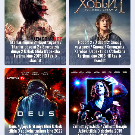
Titanlar hujumi 2: Hayot tugashi /
Hobbit 2 / Xobbit 2: Smaug
Titanlar bosqini 2 / Shavqatsiz
vayronasi / Smoug / Smaugning
dunyo 2 Uzbek tilida O'zbekcha
Xarobasi Uzbek tilida O'zbekcha
tarjima kino 2015 HD tas-ix
tarjima kino 2013 HD tas-ix
skachat
skachat
Deus / Деус Britaniya filmi Uzbek
Zulmat og'ushida / Zulmat: Bosqin
tilida O'zbekcha tarjima kino 2022
Uzbek tilida O'zbekcha 2019