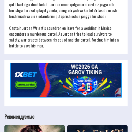
qotil kartelga duch keladi. Jordan omon qolganlarni xavfsiz joyga olib
borishga harakat qilayotganida, uning otryadi va kartel o'rtasida urush
boshlanadi va u o'z odamlarini qutqarish uchun jangga kirishadi.
Captain Jordan Wright's squadron on leave for a wedding in Mexico
encounters a murderous cartel. As Jordan tries to lead survivors to
safety, war erupts between his squad and the cartel, forcing him into a
battle to save his men.
Рекомендуемые