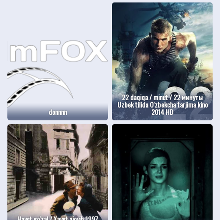
22 daqiqa / minut / 22 минуты
Uzbek tilida O'zbekcha tarjima kino
donnnn
2014 HD
Hayot go'zal / Xayot ajoyib 1997