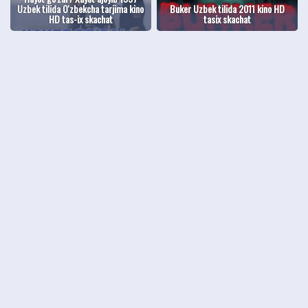
Uzbek tilida O'zbekcha tarjima kino
Buker Uzbek tilida 2011 kino HD
HD tas-ix skachat
tasix skachat