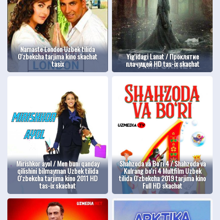
Namaste London Uzbek tilida
O'zbekcha tarjima kino skachat
Yig'idagi Lanat / Проклятие
tasix
плачущей HD tas-ix skachat
Mirishkor ayol / Men buni qanday
Shahzoda va Bo'ri 4 / Shahzoda va
qilishini bilmayman Uzbek tilida
Kulrang bo'ri 4 Multfilm Uzbek
O'zbekcha tarjima kino 2011 HD
tilida O'zbekcha 2019 tarjima kino
tas-ix skachat
Full HD skachat