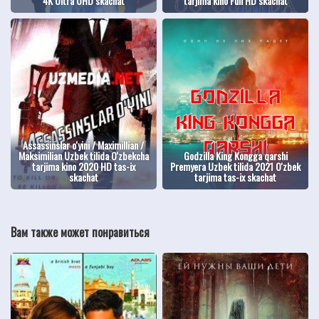
4K Ultra UHD skachat
tarjima kino Full HD skachat
Assassinslar o'yini / Maximillian /
Maksimilian Uzbek tilida O'zbekcha
Godzilla King Kongga qarshi
tarjima kino 2020 HD tas-ix
Premyera Uzbek tilida 2021 O'zbek
skachat
tarjima tas-ix skachat
Вам также может понравиться