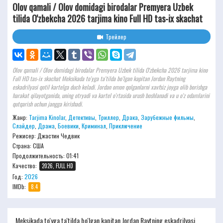
Olov qamali / Olov domidagi birodalar Premyera Uzbek
tilida O'zbekcha 2026 tarjima kino Full HD tas-ix skachat
Трейлер
Olov qamali / Olov domidagi birodalar Premyera Uzbek tilida O'zbekcha 2026 tarjima kino
Full HD tas-ix skachat Meksikada to'yga ta'tilda bo'lgan kapitan Jordan Raytning
eskadrilyasi qotil kartelga duch keladi. Jordan omon qolganlarni xavfsiz joyga olib borishga
harakat qilayotganida, uning otryadi va kartel o'rtasida urush boshlanadi va u o'z odamlarini
qutqarish uchun jangga kirishadi.
Жанр:
Tarjima Kinolar
,
Детективы
,
Триллер
,
Драка
,
Зарубежные фильмы
,
Слайдер
,
Драма
,
Боевики
,
Криминал
,
Приключение
Режисер:
Джастин Чедвик
Страна: США
Продолжительность:
01:41
Качество:
2026, FULL HD
Год:
2026
IMDb:
8.4
Meksikada to'yga ta'tilda bo'lgan kapitan Jordan Raytning eskadrilyasi