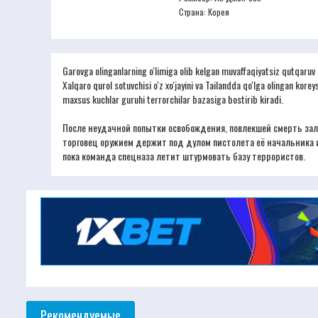
Страна: Корея
Garovga olinganlarning o'limiga olib kelgan muvaffaqiyatsiz qutqaruv 
Xalqaro qurol sotuvchisi o'z xo'jayini va Tailandda qo'lga olingan kor
maxsus kuchlar guruhi terrorchilar bazasiga bostirib kiradi.
После неудачной попытки освобождения, повлекшей смерть зал
торговец оружием держит под дулом пистолета её начальника и 
пока команда спецназа летит штурмовать базу террористов.
Рекомендуемые