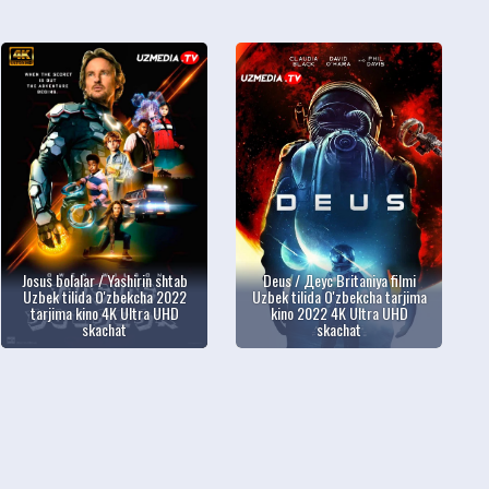
Josus bolalar / Yashirin shtab
Deus / Деус Britaniya filmi
Uzbek tilida O'zbekcha 2022
Uzbek tilida O'zbekcha tarjima
tarjima kino 4K Ultra UHD
kino 2022 4K Ultra UHD
skachat
skachat