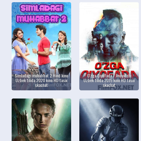
Simladagi muhabbat 2 Hind kino
O'zga Qiyofada / Jinoyatchi
Uzbek tilida 2020 kino HD tasix
Uzbek tilida 2015 kino HD tasix
skachat
skachat