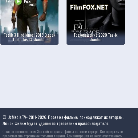
Tezlik 3 Hind kinosi 2013 O'zbek
Грехопадение 2020 Tas-ix
tilida Tas-IX skachat
skachat
© UzMedia.TV- 2011-2026. Права на фильмы принадлежат их авторам.
Любой фильм
будет удален
по требованию правообладателя.
Отказ от ответственности: Этот сайт не хранит файлы на своем сервере. Все содержимое
предоставлено сторонними третьими лицами. Администрация не несет ответственности