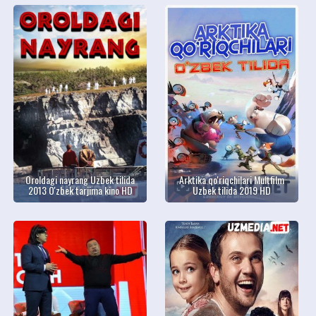
Oroldagi nayrang Uzbek tilida
Arktika qo'riqchilari Multfilm
2013 O'zbek tarjima kino HD
Uzbek tilida 2019 HD