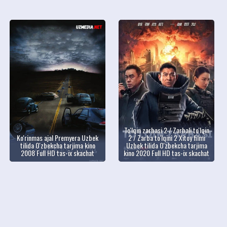
To'lqin zarbasi 2 / Zarbali to'lqin
Ko'rinmas ajal Premyera Uzbek
2 / Zarba to'lqini 2 Xitoy filmi
tilida O'zbekcha tarjima kino
Uzbek tilida O'zbekcha tarjima
2008 Full HD tas-ix skachat
kino 2020 Full HD tas-ix skachat