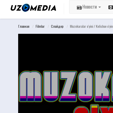
Новости
Главная
Filmlar
Слайдер
Muzokaralar o'yini / Kelishuv o'y