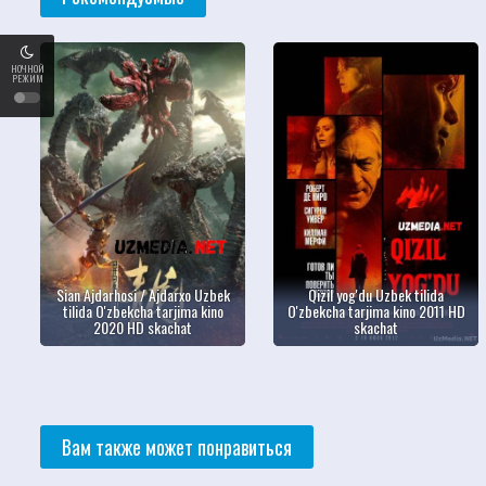
НОЧНОЙ
РЕЖИМ
Sian Ajdarhosi / Ajdarxo Uzbek
Qizil yog'du Uzbek tilida
tilida O'zbekcha tarjima kino
O'zbekcha tarjima kino 2011 HD
2020 HD skachat
skachat
Вам также может понравиться