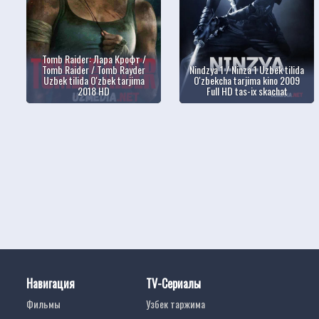
Tomb Raider: Лара Крофт /
Tomb Raider / Tomb Rayder
Nindzya 1 / Ninza 1 Uzbek tilida
Uzbek tilida O'zbek tarjima
O'zbekcha tarjima kino 2009
2018 HD
Full HD tas-ix skachat
Навигация
TV-Сериалы
Фильмы
Узбек таржима