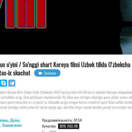
uv o'yini / So'nggi shart Koreya filmi Uzbek tilida O'zbekcha
tas-ix skachat
Трейлер
i shart Koreya filmi Uzbek tilida O'zbekcha 2018 tarjima kino Full HD tas-ix skachat Garovga olinganlarn
 urinishidan so'ng, Seul politsiyasi muzokarachisi Ha Chae-yun iste'foga chiqishga qaror qiladi, ammo sho
qaro qurol sotuvchisi o'z xo'jayini va Tailandda qo'lga olingan koreys muxbirini qurol bilan ushlab turib
atni tartibga solish uchun bir necha soatga ega, shu bilan birga maxsus kuchlar guruhi terrorchilar baz
ктивы
,
Драка
,
Продолжительность:
01:54
а
,
Приключение
Качество:
2018, FULL HD