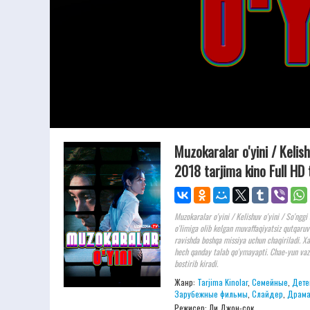
Muzokaralar o'yini / Kelish
2018 tarjima kino Full HD 
Muzokaralar o'yini / Kelishuv o'yini / So'ngg
o'limiga olib kelgan muvaffaqiyatsiz qutqaruv
ravishda boshqa missiya uchun chaqiriladi. Xal
hech qanday talab qo'ymayapti. Chae-yun vaziy
bostirib kiradi.
Жанр:
Tarjima Kinolar
,
Семейные
,
Дете
Зарубежные фильмы
,
Слайдер
,
Драм
Режисер:
Ли Джон-сок