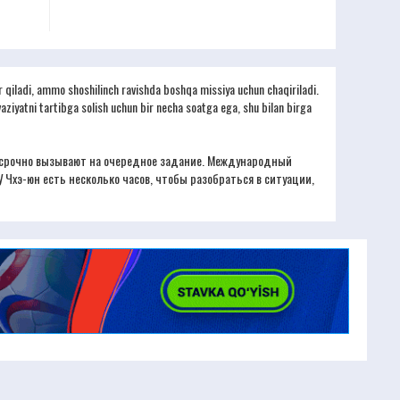
r qiladi, ammo shoshilinch ravishda boshqa missiya uchun chaqiriladi.
vaziyatni tartibga solish uchun bir necha soatga ega, shu bilan birga
её срочно вызывают на очередное задание. Международный
У Чхэ-юн есть несколько часов, чтобы разобраться в ситуации,