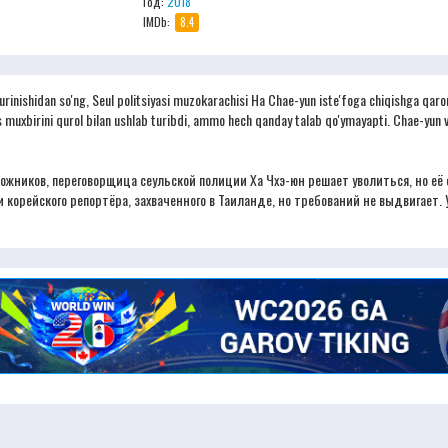
Год:
2018
IMDb:
8.4
urinishidan so'ng, Seul politsiyasi muzokarachisi Ha Chae-yun iste'foga chiqishga qaro
eys muxbirini qurol bilan ushlab turibdi, ammo hech qanday talab qo'ymayapti. Chae-yun 
ожников, переговорщица сеульской полиции Ха Чхэ-юн решает уволиться, но 
корейского репортёра, захваченного в Таиланде, но требований не выдвигает. 