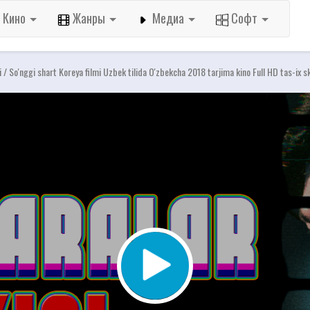
Кино
Жанры
Медиа
Софт
ini / So'nggi shart Koreya filmi Uzbek tilida O'zbekcha 2018 tarjima kino Full HD tas-ix 