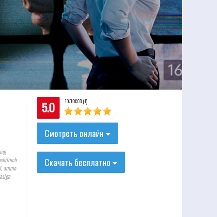
ГОЛОСОВ (1)
5.0
Смотреть онлайн
ing
shilinch
Скачать бесплатно
di, ammo
asiga