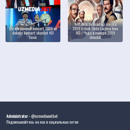
Yettinchi bo'lmadagi mo'jiza
Dizayn jamoasi konsert 2019 yil
2019 Uzbek tilida tarjima kino
dekabr konsert skachat HD
HD / Чудо в камере 2019
tasix
skachat
Administrator -
@uzmedianetbot
Подписывайтесь на нас в социальных сетях: