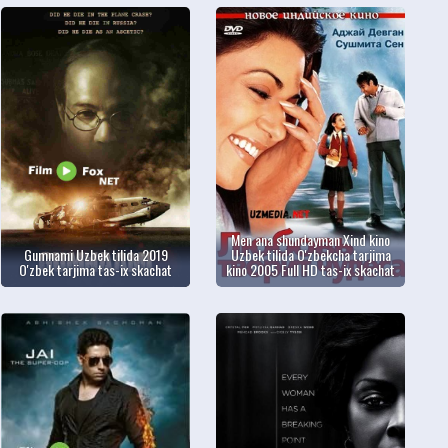
Men ana shundayman Xind kino
Gumnami Uzbek tilida 2019
Uzbek tilida O'zbekcha tarjima
O'zbek tarjima tas-ix skachat
kino 2005 Full HD tas-ix skachat