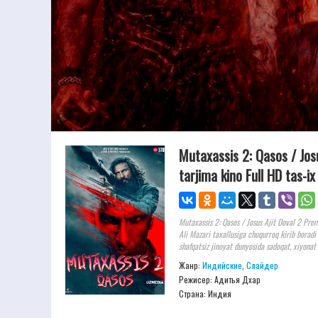
Mutaxassis 2: Qasos / Jos
tarjima kino Full HD tas-i
Mutaxassis 2: Qasos / Josus Ajit Doval 2 Pre
Ali Mazari taxallusiga chuqurroq kirib boradi v
shafqatsiz jinoyat dunyosida sadoqat, xiyonat
Жанр:
Индийские
,
Слайдер
Режисер:
Адитья Дхар
Страна: Индия