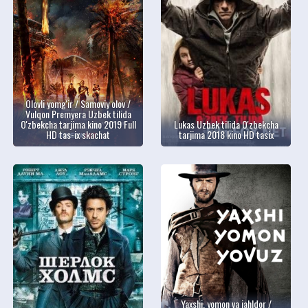
Olovli yomg'ir / Samoviy olov /
Vulqon Premyera Uzbek tilida
O'zbekcha tarjima kino 2019 Full
Lukas Uzbek tilida O'zbekcha
HD tas-ix skachat
tarjima 2018 kino HD tasix
Yaxshi, yomon va jahldor /