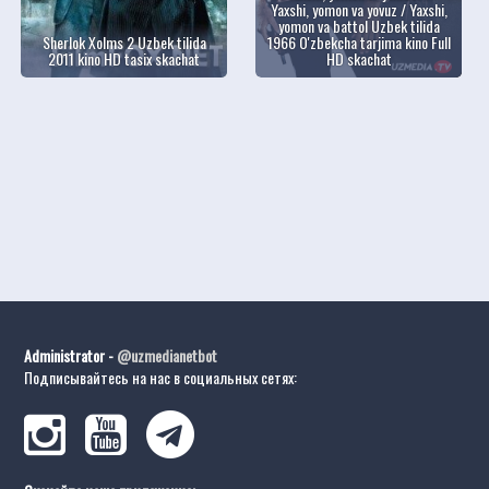
Yaxshi, yomon va yovuz / Yaxshi,
yomon va battol Uzbek tilida
Sherlok Xolms 2 Uzbek tilida
1966 O'zbekcha tarjima kino Full
2011 kino HD tasix skachat
HD skachat
Administrator -
@uzmedianetbot
Подписывайтесь на нас в социальных сетях: