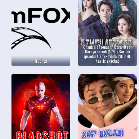
O'tmish afsonasi / Qora ritsar
Koreya seriali (1-20) Barcha
qismlar Uzbek tilida 2018 HD
jfudhtg
tas-ix skachat