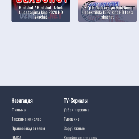
Bladshot / Bledshot Uzbek
Xo'p bo'ladi xo'jayin Hind kino
tilida tarjima kino 2020 HD
Uzbek tilida 1997 kino HD tasix
skachat
skachat
Навигация
TV-Сериалы
Фильмы
Узбек таржима
Таржима кинолар
Турецкие
Правообладателям
Зарубежные
DMCA
Корейские сериалы