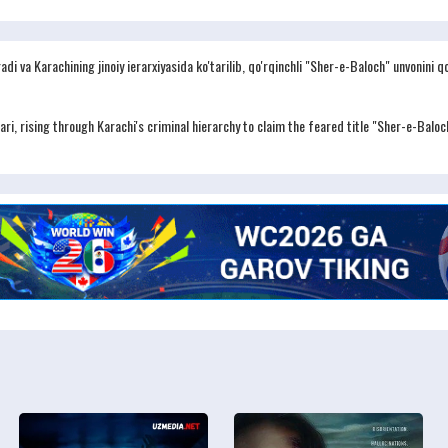
i va Karachining jinoiy ierarxiyasida ko'tarilib, qo'rqinchli "Sher-e-Baloch" unvonini q
i, rising through Karachi's criminal hierarchy to claim the feared title "Sher-e-Baloch"