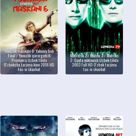
Yovuzlik maskani 6: Yakuniy bob
Final / Yovuzlik qarorgohi 6
Matritsa 2 / Matrix 2 / Matriks
Premyera Uzbek tilida
2: Qayta yuklanish Uzbek tilida
O'zbekcha tarjima kino 2016 HD
2003 Full HD O'zbek tarjima
tas-ix skachat
tas-ix skachat