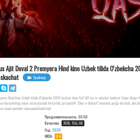
us Ajit Doval 2 Premyera Hind kino Uzbek tilida O'zbekcha 
x skachat
Трейлер
myera Hind kino Uzbek tilida O'zbekcha 2026 tarjima kino Full HD tas-ix skachat Jaskirat Singx Rangi 
a Karachining jinoiy ierarxiyasida ko'tarilib, qo'rqinchli "Sher-e-Baloch" unvonini qo'lga kiritadi, shu bi
 va omon qolishni muvozanatlashtiradi.
Продолжительность:
03:50
Качество:
2026, FULL HD
Год:
2026
IMDb:
8.4