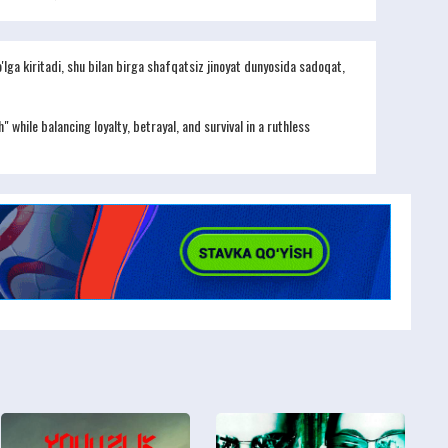
o'lga kiritadi, shu bilan birga shafqatsiz jinoyat dunyosida sadoqat,
 while balancing loyalty, betrayal, and survival in a ruthless