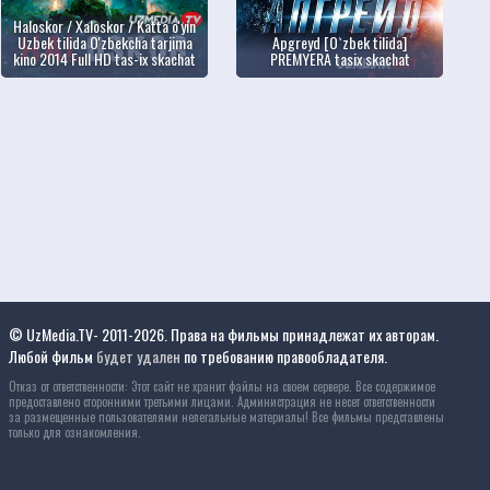
Haloskor / Xaloskor / Katta o'yin
Uzbek tilida O'zbekcha tarjima
Apgreyd [O`zbek tilida]
kino 2014 Full HD tas-ix skachat
PREMYERA tasix skachat
© UzMedia.TV- 2011-2026. Права на фильмы принадлежат их авторам.
Любой фильм
будет удален
по требованию правообладателя.
Отказ от ответственности: Этот сайт не хранит файлы на своем сервере. Все содержимое
предоставлено сторонними третьими лицами. Администрация не несет ответственности
за размещенные пользователями нелегальные материалы! Все фильмы представлены
только для ознакомления.