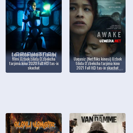
Labirintdan qochish Fransiya
filmi Uzbek tilida O'zbekcha
Uyqusiz (Netfliks kinosi) Uzbek
tarjima kino 2020 Full HD tas-ix
tilida O'zbekcha tarjima kino
skachat
2021 Full HD tas-ix skachat