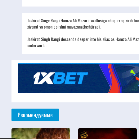
Jaskirat Singx Rangi Hamza Ali Mazari taxallusiga chuqurroq kirib borad
xiyonat va omon qolishni muvozanatlashtiradi.
Jaskirat Singh Rangi descends deeper into his alias as Hamza Ali Mazar
underworld.
Рекомендуемые