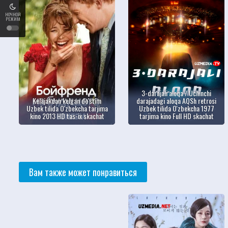
НОЧНОЙ
РЕЖИМ
3-darajali aloqa / Uchinchi
Kelajakdan kelgan do'stim
darajadagi aloqa AQSh retrosi
Uzbek tilida O'zbekcha tarjima
Uzbek tilida O'zbekcha 1977
kino 2013 HD tas-ix skachat
tarjima kino Full HD skachat
Вам также может понравиться