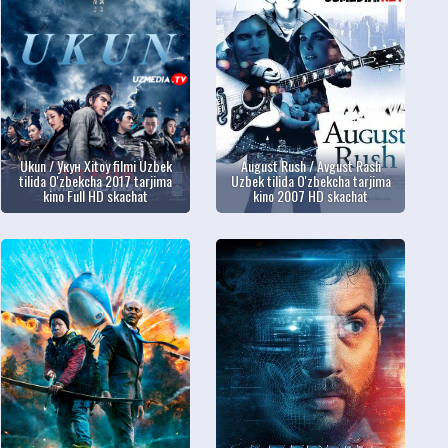
Ukun / Укун Xitoy filmi Uzbek
August Rush / Avgust Rash
tilida O'zbekcha 2017 tarjima
Uzbek tilida O'zbekcha tarjima
kino Full HD skachat
kino 2007 HD skachat