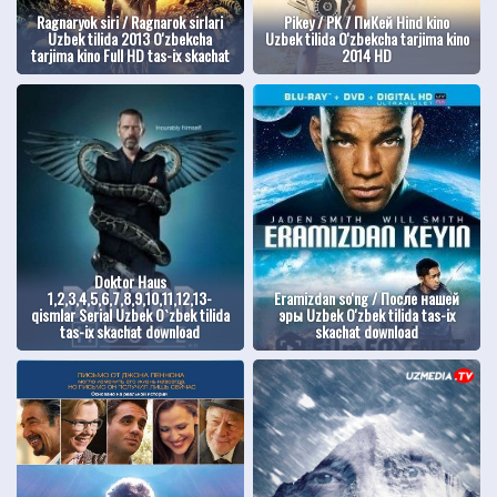
Ragnaryok siri / Ragnarok sirlari
Pikey / PK / ПиКей Hind kino
Uzbek tilida 2013 O'zbekcha
Uzbek tilida O'zbekcha tarjima kino
tarjima kino Full HD tas-ix skachat
2014 HD
Doktor Haus
1,2,3,4,5,6,7,8,9,10,11,12,13-
Eramizdan so'ng / После нашей
qismlar Serial Uzbek O`zbek tilida
эры Uzbek O'zbek tilida tas-ix
tas-ix skachat download
skachat download