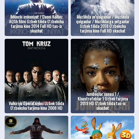
Ikkinchi imkoniyat / Denni Kollinz
Muzlikda yo'qolganlar / Muzlikda
AQSh filmi Uzbek tilida O'zbekcha
qolganlar / Muzliklarga yetganlar
tarjima kino 2014 Full HD tas-ix
Uzbek tilida 2018 O'zbekcha
skachat
tarjima kino Full HD skachat
Jumboqlar xonasi 1 /
Klaustrofoblar 1 Uzbek tarjima
Valkiriya Operatsiyasi Uzbek tilida
2019 HD O'zbek tilida tas-ix
O'zbekcha tarjima kino 2008 HD
skachat