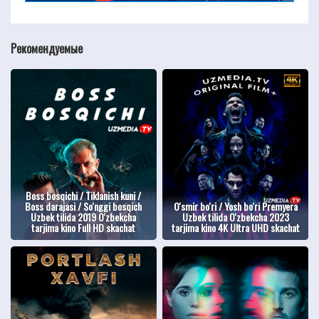
Рекомендуемые
Boss bosqichi / Tiklanish kuni /
Boss darajasi / So'nggi bosqich
O'smir bo'ri / Yosh bo'ri Premyera
Uzbek tilida 2019 O'zbekcha
Uzbek tilida O'zbekcha 2023
tarjima kino Full HD skachat
tarjima kino 4K Ultra UHD skachat