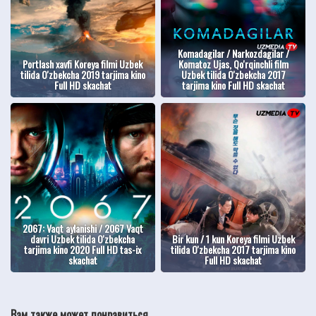
Komadagilar / Narkozdagilar /
Portlash xavfi Koreya filmi Uzbek
Komatoz Ujas, Qo'rqinchli film
tilida O'zbekcha 2019 tarjima kino
Uzbek tilida O'zbekcha 2017
Full HD skachat
tarjima kino Full HD skachat
2067: Vaqt aylanishi / 2067 Vaqt
davri Uzbek tilida O'zbekcha
Bir kun / 1 kun Koreya filmi Uzbek
tarjima kino 2020 Full HD tas-ix
tilida O'zbekcha 2017 tarjima kino
skachat
Full HD skachat
Вам также может понравиться