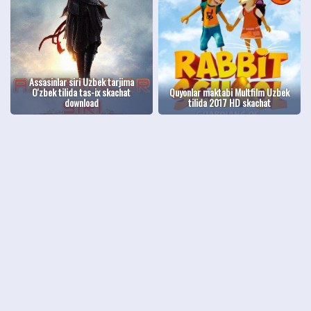
Assasinlar siri Uzbek tarjima
O'zbek tilida tas-ix skachat
Quyonlar maktabi Multfilm Uzbek
download
tilida 2017 HD skachat