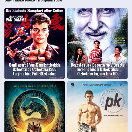
Qonli sport 1 Van-Dam ishtirokida
Bezovta ruh / Bezovta rux / Bezota
Uzbek tilida O'zbekcha 1988
rux Hind kinosi Uzbek tilida
tarjima kino Full HD skachat
O'zbekcha tarjima kino HD