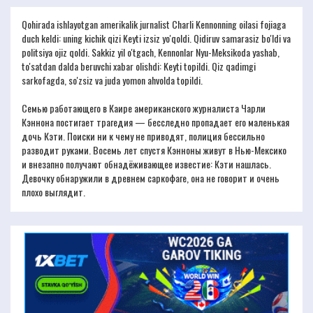
Qohirada ishlayotgan amerikalik jurnalist Charli Kennonning oilasi fojiaga
duch keldi: uning kichik qizi Keyti ​​izsiz yo'qoldi. Qidiruv samarasiz bo'ldi va
politsiya ojiz qoldi. Sakkiz yil o'tgach, Kennonlar Nyu-Meksikoda yashab,
to'satdan dalda beruvchi xabar olishdi: Keyti ​​topildi. Qiz qadimgi
sarkofagda, so'zsiz va juda yomon ahvolda topildi.
Семью работающего в Каире американского журналиста Чарли
Кэннона постигает трагедия — бесследно пропадает его маленькая
дочь Кэти. Поиски ни к чему не приводят, полиция бессильно
разводит руками. Восемь лет спустя Кэнноны живут в Нью-Мексико
и внезапно получают обнадёживающее известие: Кэти нашлась.
Девочку обнаружили в древнем саркофаге, она не говорит и очень
плохо выглядит.