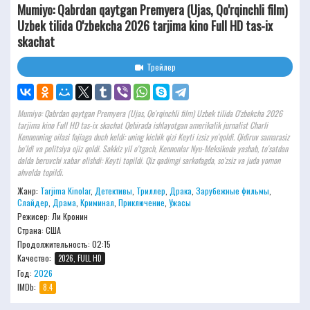
Mumiyo: Qabrdan qaytgan Premyera (Ujas, Qo'rqinchli film)
Uzbek tilida O'zbekcha 2026 tarjima kino Full HD tas-ix
skachat
Трейлер
Mumiyo: Qabrdan qaytgan Premyera (Ujas, Qo'rqinchli film) Uzbek tilida O'zbekcha 2026
tarjima kino Full HD tas-ix skachat Qohirada ishlayotgan amerikalik jurnalist Charli
Kennonning oilasi fojiaga duch keldi: uning kichik qizi Keyti ​​izsiz yo'qoldi. Qidiruv samarasiz
bo'ldi va politsiya ojiz qoldi. Sakkiz yil o'tgach, Kennonlar Nyu-Meksikoda yashab, to'satdan
dalda beruvchi xabar olishdi: Keyti ​​topildi. Qiz qadimgi sarkofagda, so'zsiz va juda yomon
ahvolda topildi.
Жанр:
Tarjima Kinolar
,
Детективы
,
Триллер
,
Драка
,
Зарубежные фильмы
,
Слайдер
,
Драма
,
Криминал
,
Приключение
,
Ужасы
Режисер:
Ли Кронин
Страна: США
Продолжительность:
02:15
Качество:
2026, FULL HD
Год:
2026
IMDb:
8.4