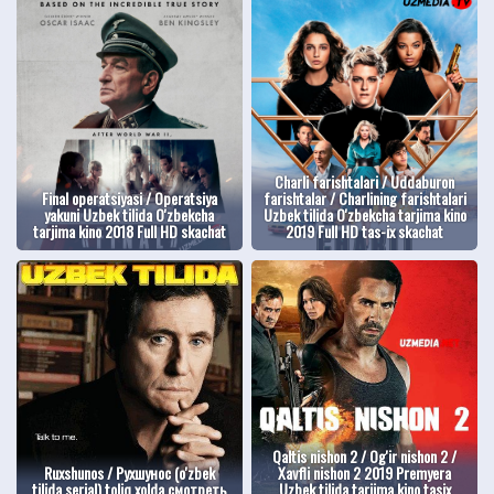
Charli farishtalari / Uddaburon
Final operatsiyasi / Operatsiya
farishtalar / Charlining farishtalari
yakuni Uzbek tilida O'zbekcha
Uzbek tilida O'zbekcha tarjima kino
tarjima kino 2018 Full HD skachat
2019 Full HD tas-ix skachat
Qaltis nishon 2 / Og'ir nishon 2 /
Ruxshunos / Рухшунос (o'zbek
Xavfli nishon 2 2019 Premyera
tilida serial) toliq xolda смотреть
Uzbek tilida tarjima kino tasix