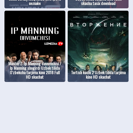
онлайн
skacha tasix download
Master Z: Ip Manning davomchisi /
Ip Manning shogirdi Uzbek tilida
O'zbekcha tarjima kino 2018 Full
Tortish kuchi 2 Uzbek tilida tarjima
HD skachat
kino HD skachat