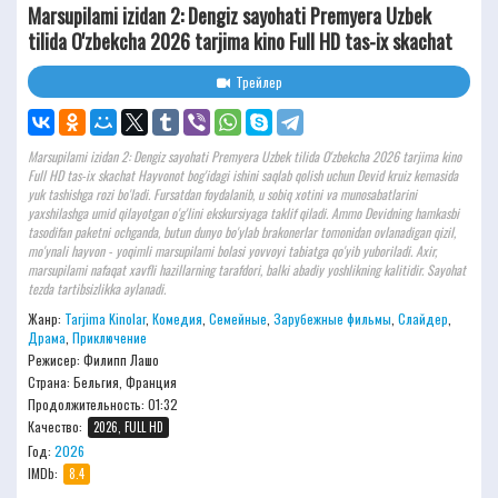
Marsupilami izidan 2: Dengiz sayohati Premyera Uzbek
tilida O'zbekcha 2026 tarjima kino Full HD tas-ix skachat
Трейлер
Marsupilami izidan 2: Dengiz sayohati Premyera Uzbek tilida O'zbekcha 2026 tarjima kino
Full HD tas-ix skachat Hayvonot bog'idagi ishini saqlab qolish uchun Devid kruiz kemasida
yuk tashishga rozi bo'ladi. Fursatdan foydalanib, u sobiq xotini va munosabatlarini
yaxshilashga umid qilayotgan o'g'lini ekskursiyaga taklif qiladi. Ammo Devidning hamkasbi
tasodifan paketni ochganda, butun dunyo bo'ylab brakonerlar tomonidan ovlanadigan qizil,
mo'ynali hayvon - yoqimli marsupilami bolasi yovvoyi tabiatga qo'yib yuboriladi. Axir,
marsupilami nafaqat xavfli hazillarning tarafdori, balki abadiy yoshlikning kalitidir. Sayohat
tezda tartibsizlikka aylanadi.
Жанр:
Tarjima Kinolar
,
Комедия
,
Семейные
,
Зарубежные фильмы
,
Слайдер
,
Драма
,
Приключение
Режисер:
Филипп Лашо
Страна: Бельгия, Франция
Продолжительность:
01:32
Качество:
2026, FULL HD
Год:
2026
IMDb:
8.4