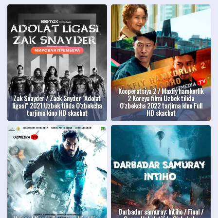
Kooperatsiya 2 / Maxfiy hamkorlik
Zak Snayder / Zack Snyder "Adolat
2 Koreya filmi Uzbek tilida
ligasi" 2021 Uzbek tilida O'zbekcha
O'zbekcha 2022 tarjima kino Full
tarjima kino HD skachat
HD skachat
Darbadar samuray: Intiho / Final /