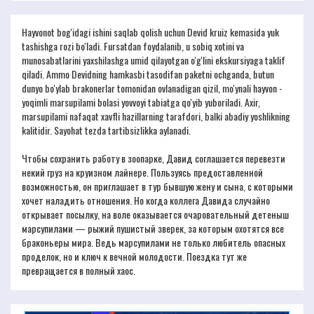
Hayvonot bog'idagi ishini saqlab qolish uchun Devid kruiz kemasida yuk
tashishga rozi bo'ladi. Fursatdan foydalanib, u sobiq xotini va
munosabatlarini yaxshilashga umid qilayotgan o'g'lini ekskursiyaga taklif
qiladi. Ammo Devidning hamkasbi tasodifan paketni ochganda, butun
dunyo bo'ylab brakonerlar tomonidan ovlanadigan qizil, mo'ynali hayvon -
yoqimli marsupilami bolasi yovvoyi tabiatga qo'yib yuboriladi. Axir,
marsupilami nafaqat xavfli hazillarning tarafdori, balki abadiy yoshlikning
kalitidir. Sayohat tezda tartibsizlikka aylanadi.
Чтобы сохранить работу в зоопарке, Давид соглашается перевезти
некий груз на круизном лайнере. Пользуясь предоставленной
возможностью, он приглашает в тур бывшую жену и сына, с которыми
хочет наладить отношения. Но когда коллега Давида случайно
открывает посылку, на воле оказывается очаровательный детеныш
марсупилами — рыжий пушистый зверек, за которым охотятся все
браконьеры мира. Ведь марсупилами не только любитель опасных
проделок, но и ключ к вечной молодости. Поездка тут же
превращается в полный хаос.