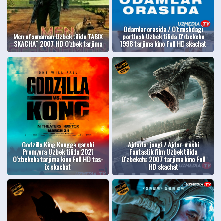
Odamlar orasida / O'tmishdagi
Men afsonaman Uzbek tilida TASIX
portlash Uzbek tilida O'zbekcha
SKACHAT 2007 HD O'zbek tarjima
1998 tarjima kino Full HD skachat
Godzilla King Kongga qarshi
Ajdarlar jangi / Ajdar urushi
Premyera Uzbek tilida 2021
Fantastik film Uzbek tilida
O'zbekcha tarjima kino Full HD tas-
O'zbekcha 2007 tarjima kino Full
ix skachat
HD skachat