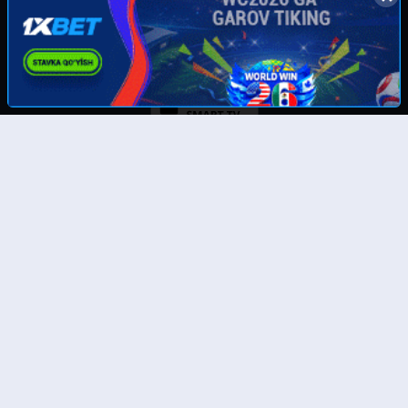
Скачайте наше приложение:
© UzMedia.TV- 2011-2026. Права на фильмы принадлежат их авторам.
Любой фильм
будет удален
по требованию правообладателя.
Отказ от ответственности: Этот сайт не хранит файлы на своем сервере. Все содержимое
предоставлено сторонними третьими лицами. Администрация не несет ответственности за
размещенные пользователями нелегальные материалы! Все фильмы представлены только
для ознакомления.
Тас-икс филмлар
Бесплатные фильмы онлайн
Онлайн кинолар
Бесплатные полные онлайн фильмы
Таржима кинолар 4к
Смотреть фильмы 4к