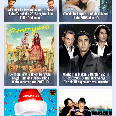
Aka-uka 1 / Mening akam 1 Uzbek
tilida O'zbekcha 2016 tarjima kino
Chunki bu taqdir Hind kino Uzbek
Full HD skachat
tilida 2005 kino HD
Jo'shqin sevgi / Ilhom beruvchi
Qashqirlar Makoni / Kurtlar Vadisi
sevgi Hind kino Uzbek tilida
1-205,206 -Qism (Turk Seriyal
O'zbekcha tarjima 2017 HD
O'zbek Tilida) смотреть онлайн