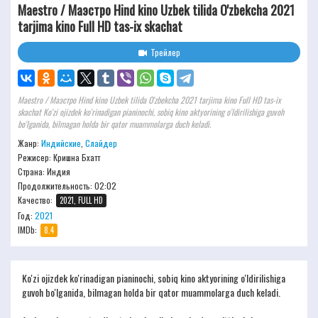
Maestro / Маэстро Hind kino Uzbek tilida O'zbekcha 2021
tarjima kino Full HD tas-ix skachat
Трейлер
Maestro / Маэстро Hind kino Uzbek tilida O'zbekcha 2021 tarjima kino Full HD tas-ix
skachat Ko'zi ojizdek ko'rinadigan pianinochi, sobiq kino aktyorining o'ldirilishiga guvoh
bo'lganida, bilmagan holda bir qator muammolarga duch keladi.
Жанр:
Индийские
,
Слайдер
Режисер:
Кришна Бхатт
Страна: Индия
Продолжительность:
02:02
Качество:
2021, FULL HD
Год:
2021
IMDb:
8.4
Ko'zi ojizdek ko'rinadigan pianinochi, sobiq kino aktyorining o'ldirilishiga
guvoh bo'lganida, bilmagan holda bir qator muammolarga duch keladi.