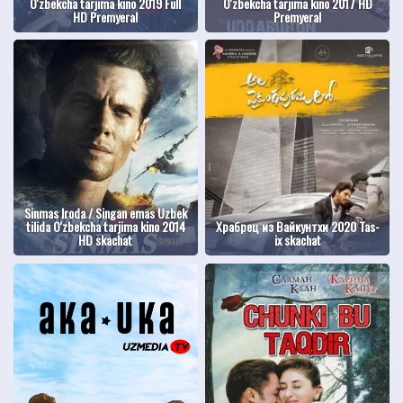
O'zbekcha tarjima kino 2019 Full
O'zbekcha tarjima kino 2017 HD
HD Premyera!
Premyera!
Sinmas Iroda / Singan emas Uzbek
tilida O'zbekcha tarjima kino 2014
Храбрец из Вайкунтхи 2020 Tas-
HD skachat
ix skachat