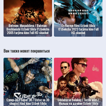
Betmen: Muqaddima / Batman:
Oy Koreya filmi Uzbek tilida
Boshlanishi Uzbek tilida O'zbekcha
O'zbekcha 2023 tarjima kino Full
2005 tarjima kino Full HD skachat
HD skachat
Вам также может понравиться
Супер 30 / Super 30 / Ustoz va 30
Uddaburon bolakay / Tezlik asiri /
shogird Hind kino Uzbek tilida
Малыш на драйве Uzbek tilida