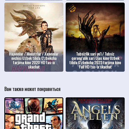
Hayvonlar / Monstrlar / Xayvonlar
Tubsizlik sari yo'l / Tubsiz
ovchisi Uzbek tilida O'zbekcha
qorong'ulik sari Ujas kino Uzbek
tarjima kino 2020 HD tas-ix
tilida O'zbekcha 2023 tarjima kino
skachat
Full HD tas-ix skachat
Вам также может понравиться