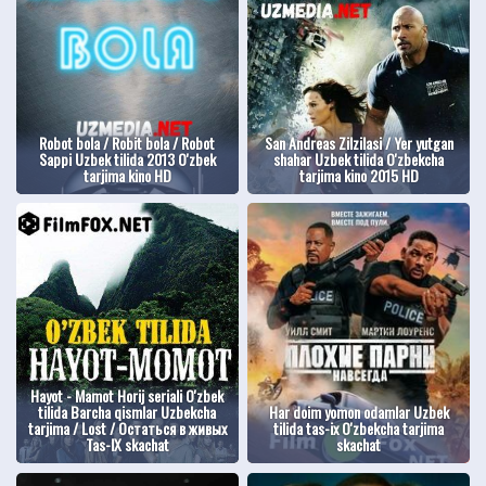
Robot bola / Robit bola / Robot
San Andreas Zilzilasi / Yer yutgan
Sappi Uzbek tilida 2013 O'zbek
shahar Uzbek tilida O'zbekcha
tarjima kino HD
tarjima kino 2015 HD
Hayot - Mamot Horij seriali O'zbek
tilida Barcha qismlar Uzbekcha
Har doim yomon odamlar Uzbek
tarjima / Lost / Остаться в живых
tilida tas-ix O'zbekcha tarjima
Tas-IX skachat
skachat