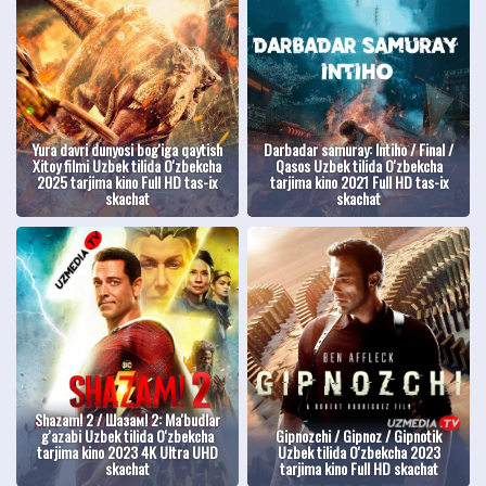
Yura davri dunyosi bog'iga qaytish
Darbadar samuray: Intiho / Final /
Xitoy filmi Uzbek tilida O'zbekcha
Qasos Uzbek tilida O'zbekcha
2025 tarjima kino Full HD tas-ix
tarjima kino 2021 Full HD tas-ix
skachat
skachat
Shazam! 2 / Шазам! 2: Ma'budlar
g'azabi Uzbek tilida O'zbekcha
Gipnozchi / Gipnoz / Gipnotik
tarjima kino 2023 4K Ultra UHD
Uzbek tilida O'zbekcha 2023
skachat
tarjima kino Full HD skachat