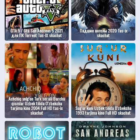
GTA 5 / Gta San Andreas 5 2021
Падшие ангелы 2020 Tas-ix
для ПК Torrent Tas-IX skachat
skachat
Achchiq yolg'on Turk seriali Barcha
qismlar Uzbek tilida O'zbekcha
tarjima kino 2004 Full HD tas-ix
Sug'ur kuni Uzbek tilida O'zbekcha
skachat
1993 tarjima kino Full HD skachat