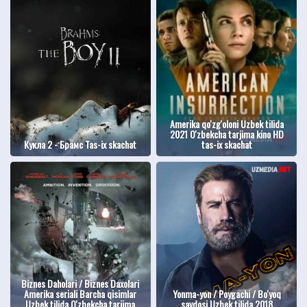
Amerika qo'zg'oloni Uzbek tilida
2021 O'zbekcha tarjima kino HD
Кукла 2 - Брамс Tas-ix skachat
tas-ix skachat
Biznes Daholari / Biznes Daxolari
Amerika seriali Barcha qisimlar
Yonma-yon / Poygachi / Bo'yoq
Uzbek tilida O'zbekcha tarjima
savdosi Uzbek tilida 2018