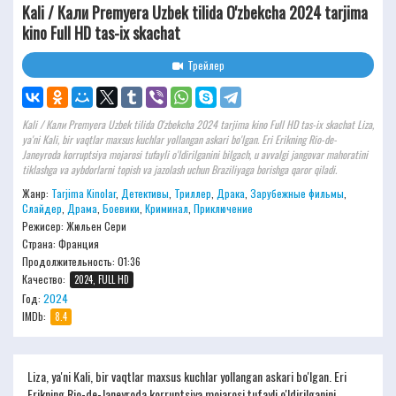
Kali / Кали Premyera Uzbek tilida O'zbekcha 2024 tarjima
kino Full HD tas-ix skachat
Трейлер
Kali / Кали Premyera Uzbek tilida O'zbekcha 2024 tarjima kino Full HD tas-ix skachat Liza,
ya'ni Kali, bir vaqtlar maxsus kuchlar yollangan askari bo'lgan. Eri Erikning Rio-de-
Janeyroda korruptsiya mojarosi tufayli o'ldirilganini bilgach, u avvalgi jangovar mahoratini
tiklashga va aybdorlarni topish va jazolash uchun Braziliyaga borishga qaror qiladi.
Жанр:
Tarjima Kinolar
,
Детективы
,
Триллер
,
Драка
,
Зарубежные фильмы
,
Слайдер
,
Драма
,
Боевики
,
Криминал
,
Приключение
Режисер:
Жюльен Сери
Страна: Франция
Продолжительность:
01:36
Качество:
2024, FULL HD
Год:
2024
IMDb:
8.4
Liza, ya'ni Kali, bir vaqtlar maxsus kuchlar yollangan askari bo'lgan. Eri
Erikning Rio-de-Janeyroda korruptsiya mojarosi tufayli o'ldirilganini