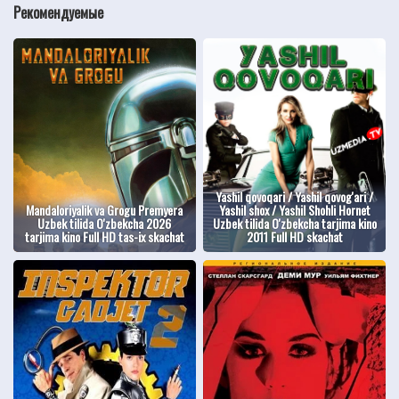
Рекомендуемые
Yashil qovoqari / Yashil qovog'ari /
Mandaloriyalik va Grogu Premyera
Yashil shox / Yashil Shohli Hornet
Uzbek tilida O'zbekcha 2026
Uzbek tilida O'zbekcha tarjima kino
tarjima kino Full HD tas-ix skachat
2011 Full HD skachat