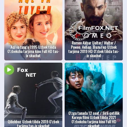
Romeo Akbar Uolter/ Walter /
Aql va tuyg'u 1995 Uzbek tilida
Ромео. Акбар. Вальтер Uzbek
O'zbekcha tarjima kino Full HD tas-
tarjima 2019 HD O'zbek tilida tas-
ix skachat
ix skachat
O'zga tanada 12 soat / Sirli qotillik
Koreya filmi Uzbek tilida 2021
Qilichboz Uzbek tilida 2019 O'zbek
O'zbekcha tarjima kino Full HD
tarjima tas-ix skachat
skachat