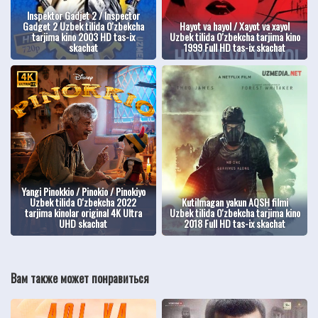
Inspektor Gadjet 2 / Inspector
Gadget 2 Uzbek tilida O'zbekcha
Hayot va hayol / Xayot va xayol
tarjima kino 2003 HD tas-ix
Uzbek tilida O'zbekcha tarjima kino
skachat
1999 Full HD tas-ix skachat
Yangi Pinokkio / Pinokio / Pinokiyo
Uzbek tilida O'zbekcha 2022
Kutilmagan yakun AQSH filmi
tarjima kinolar original 4K Ultra
Uzbek tilida O'zbekcha tarjima kino
UHD skachat
2018 Full HD tas-ix skachat
Вам также может понравиться