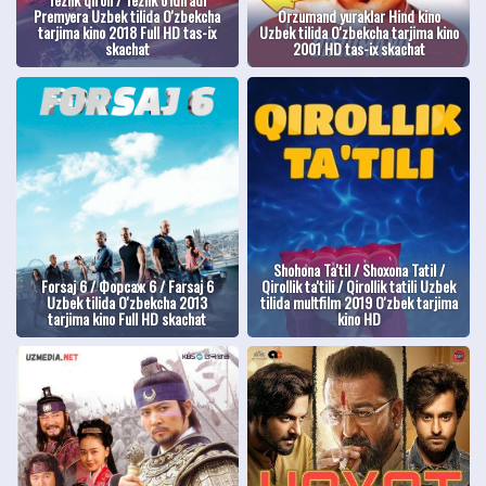
Premyera Uzbek tilida O'zbekcha
Orzumand yuraklar Hind kino
tarjima kino 2018 Full HD tas-ix
Uzbek tilida O'zbekcha tarjima kino
skachat
2001 HD tas-ix skachat
Shohona Ta'til / Shoxona Tatil /
Forsaj 6 / Форсаж 6 / Farsaj 6
Qirollik ta'tili / Qirollik tatili Uzbek
Uzbek tilida O'zbekcha 2013
tilida multfilm 2019 O'zbek tarjima
tarjima kino Full HD skachat
kino HD