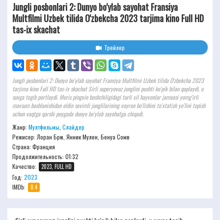
Jungli posbonlari 2: Dunyo bo'ylab sayohat Fransiya
Multfilmi Uzbek tilida O'zbekcha 2023 tarjima kino Full HD
tas-ix skachat
Трейлер
Jungli posbonlari 2: Dunyo bo'ylab sayohat Fransiya Multfilmi Uzbek tilida O'zbekcha 2023
tarjima kino Full HD tas-ix skachat Sirli superyovuz junglini pushti ko'pik bilan qoplaydi, u
suvga tegib portlaydi. Moris pingvin boshchiligidagi turli xil hayvonlar jamoasi yomg'irli
mavsum boshlanishidan oldin sevimli junglilarining vayron bo'lishini to'xtatish yo'lini topish
uchun vaqtga qarshi poygada dunyo bo'ylab sayohatga chiqadi.
Жанр:
Мултфильмы
,
Слайдер
Режисер:
Лоран Брю, Янник Мулен, Бенуа Сомв
Страна: Франция
Продолжительность:
01:32
Качество:
2023, FULL HD
Год:
2023
IMDb:
8.4