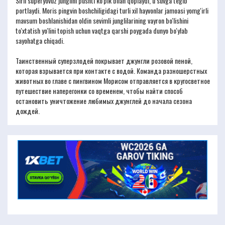
Sirli superyovuz junglini pushti ko'pik bilan qoplaydi, u suvga tegib
portlaydi. Moris pingvin boshchiligidagi turli xil hayvonlar jamoasi yomg'irli
mavsum boshlanishidan oldin sevimli junglilarining vayron bo'lishini
to'xtatish yo'lini topish uchun vaqtga qarshi poygada dunyo bo'ylab
sayohatga chiqadi.
Таинственный суперзлодей покрывает джунгли розовой пеной,
которая взрывается при контакте с водой. Команда разношерстных
животных во главе с пингвином Морисом отправляется в кругосветное
путешествие наперегонки со временем, чтобы найти способ
остановить уничтожение любимых джунглей до начала сезона
дождей.