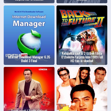
Kelajakka qaytib 2 Uzbek tilida
Internet Download Manager 6.35
O'zbekcha tarjima kino 1989 Full
Build 3 Final
HD tas-ix skachat
Tezlik qiroli / Tezlik o'ldiradi