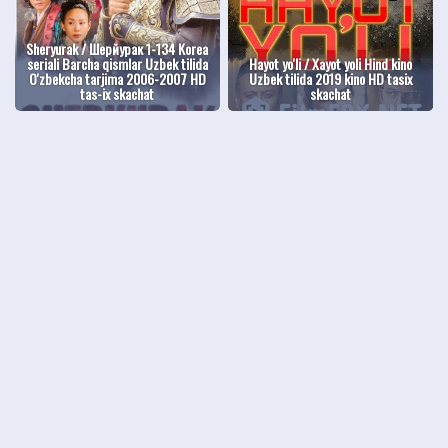
Sheryurak / Шерйурак 1-134 Korea
seriali Barcha qismlar Uzbek tilida
Hayot yo'li / Xayot yoli Hind kino
O'zbekcha tarjima 2006-2007 HD
Uzbek tilida 2019 kino HD tasix
tas-ix skachat
skachat