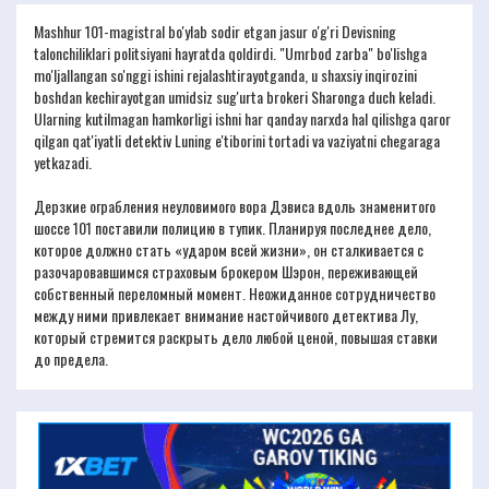
Mashhur 101-magistral bo'ylab sodir etgan jasur o'g'ri Devisning
talonchiliklari politsiyani hayratda qoldirdi. "Umrbod zarba" bo'lishga
mo'ljallangan so'nggi ishini rejalashtirayotganda, u shaxsiy inqirozini
boshdan kechirayotgan umidsiz sug'urta brokeri Sharonga duch keladi.
Ularning kutilmagan hamkorligi ishni har qanday narxda hal qilishga qaror
qilgan qat'iyatli detektiv Luning e'tiborini tortadi va vaziyatni chegaraga
yetkazadi.
Дерзкие ограбления неуловимого вора Дэвиса вдоль знаменитого
шоссе 101 поставили полицию в тупик. Планируя последнее дело,
которое должно стать «ударом всей жизни», он сталкивается с
разочаровавшимся страховым брокером Шэрон, переживающей
собственный переломный момент. Неожиданное сотрудничество
между ними привлекает внимание настойчивого детектива Лу,
который стремится раскрыть дело любой ценой, повышая ставки
до предела.