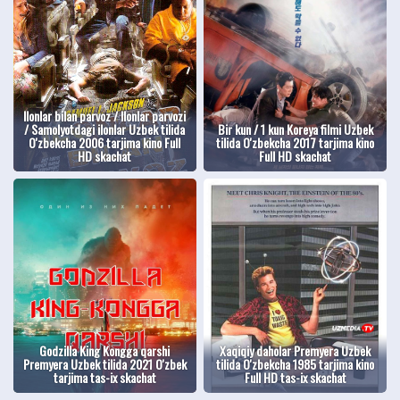
Ilonlar bilan parvoz / Ilonlar parvozi
/ Samolyotdagi ilonlar Uzbek tilida
Bir kun / 1 kun Koreya filmi Uzbek
O'zbekcha 2006 tarjima kino Full
tilida O'zbekcha 2017 tarjima kino
HD skachat
Full HD skachat
Godzilla King Kongga qarshi
Xaqiqiy daholar Premyera Uzbek
Premyera Uzbek tilida 2021 O'zbek
tilida O'zbekcha 1985 tarjima kino
tarjima tas-ix skachat
Full HD tas-ix skachat