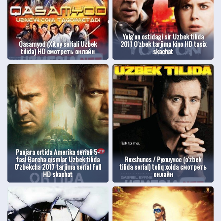
Yolg'on ostidagi sir Uzbek tilida
Qasamyod (Xitoy seriali Uzbek
2011 O'zbek tarjima kino HD tasix
tilida) HD смотреть онлайн
skachat
Panjara ortida Amerika seriali 5-
fasl Barcha qismlar Uzbek tilida
Ruxshunos / Рухшунос (o'zbek
O'zbekcha 2017 tarjima serial Full
tilida serial) toliq xolda смотреть
HD skachat
онлайн