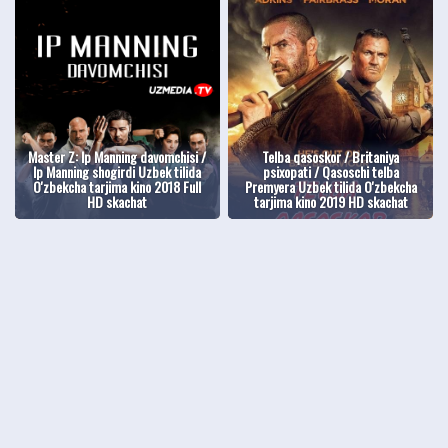
Master Z: Ip Manning davomchisi /
Telba qasoskor / Britaniya
Ip Manning shogirdi Uzbek tilida
psixopati / Qasoschi telba
O'zbekcha tarjima kino 2018 Full
Premyera Uzbek tilida O'zbekcha
HD skachat
tarjima kino 2019 HD skachat