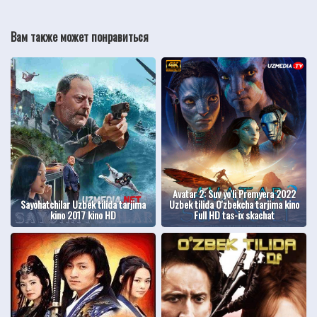
Вам также может понравиться
Avatar 2: Suv yo'li Premyera 2022
Sayohatchilar Uzbek tilida tarjima
Uzbek tilida O'zbekcha tarjima kino
kino 2017 kino HD
Full HD tas-ix skachat