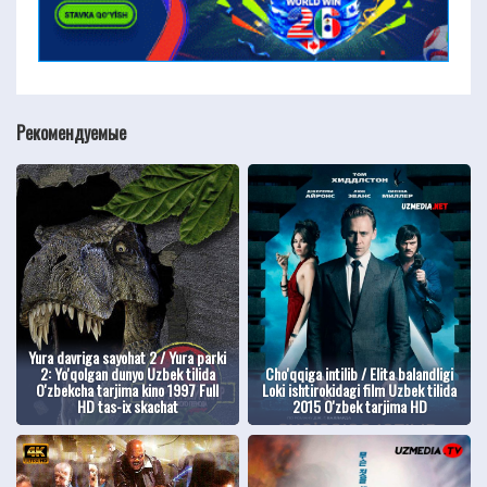
Рекомендуемые
Yura davriga sayohat 2 / Yura parki
2: Yo'qolgan dunyo Uzbek tilida
Cho'qqiga intilib / Elita balandligi
O'zbekcha tarjima kino 1997 Full
Loki ishtirokidagi film Uzbek tilida
HD tas-ix skachat
2015 O'zbek tarjima HD