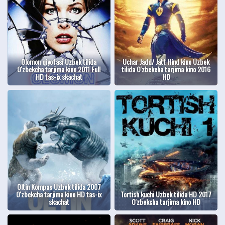
Olomon qiyofasi Uzbek tilida
Uchar Jadd/ Jatt Hind kino Uzbek
O'zbekcha tarjima kino 2011 Full
tilida O'zbekcha tarjima kino 2016
HD tas-ix skachat
HD
Oltin Kompas Uzbek tilida 2007
O'zbekcha tarjima kino HD tas-ix
Tortish kuchi Uzbek tilida HD 2017
skachat
O'zbekcha tarjima kino HD