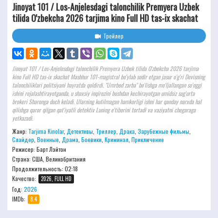
Jinoyat 101 / Los-Anjelesdagi talonchilik Premyera Uzbek
tilida O'zbekcha 2026 tarjima kino Full HD tas-ix skachat
Трейлер
Jinoyat 101 / Los-Anjelesdagi talonchilik Premyera Uzbek tilida O'zbekcha 2026 tarjima
kino Full HD tas-ix skachat Mashhur 101-magistral bo'ylab sodir etgan jasur o'g'ri Devisning
talonchiliklari politsiyani hayratda qoldirdi. "Umrbod zarba" bo'lishga mo'ljallangan so'nggi
ishini rejalashtirayotganda, u shaxsiy inqirozini boshdan kechirayotgan umidsiz sug'urta
brokeri Sharonga duch keladi. Ularning kutilmagan hamkorligi ishni har qanday narxda hal
qilishga qaror qilgan qat'iyatli detektiv Luning e'tiborini tortadi va vaziyatni chegaraga
yetkazadi.
Жанр:
Tarjima Kinolar
,
Детективы
,
Триллер
,
Драка
,
Зарубежные фильмы
,
Слайдер
,
Военные
,
Драма
,
Боевики
,
Криминал
,
Приключение
Режисер:
Барт Лэйтон
Страна: США, Великобритания
Продолжительность:
02:18
Качество:
2026, FULL HD
Год:
2026
IMDb:
8.4