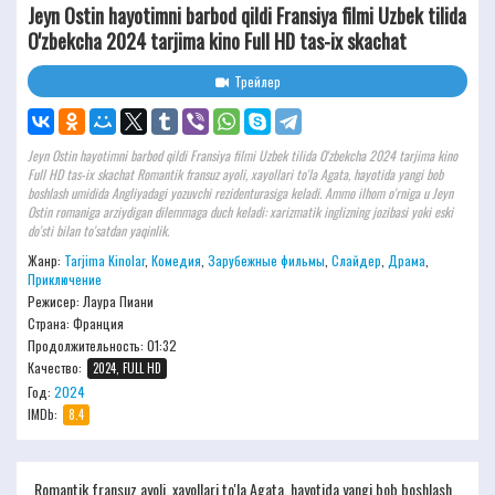
Jeyn Ostin hayotimni barbod qildi Fransiya filmi Uzbek tilida
O'zbekcha 2024 tarjima kino Full HD tas-ix skachat
Трейлер
Jeyn Ostin hayotimni barbod qildi Fransiya filmi Uzbek tilida O'zbekcha 2024 tarjima kino
Full HD tas-ix skachat Romantik fransuz ayoli, xayollari to'la Agata, hayotida yangi bob
boshlash umidida Angliyadagi yozuvchi rezidenturasiga keladi. Ammo ilhom o'rniga u Jeyn
Ostin romaniga arziydigan dilemmaga duch keladi: xarizmatik inglizning jozibasi yoki eski
do'sti bilan to'satdan yaqinlik.
Жанр:
Tarjima Kinolar
,
Комедия
,
Зарубежные фильмы
,
Слайдер
,
Драма
,
Приключение
Режисер:
Лаура Пиани
Страна: Франция
Продолжительность:
01:32
Качество:
2024, FULL HD
Год:
2024
IMDb:
8.4
Romantik fransuz ayoli, xayollari to'la Agata, hayotida yangi bob boshlash