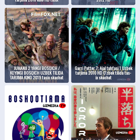
JUMANJI 2 YANGI BOSQICH /
Garri Potter 7: Ajal tuhfasi 1 Uzbek
KEYINGI BOSQICH UZBEK TILIDA
tarjima 2010 HD O'zbek tilida tas-
TARJIMA KINO 2019 tasix skachat
ix skachat