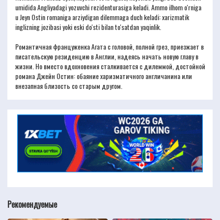
umidida Angliyadagi yozuvchi rezidenturasiga keladi. Ammo ilhom o'rniga
u Jeyn Ostin romaniga arziydigan dilemmaga duch keladi: xarizmatik
inglizning jozibasi yoki eski do'sti bilan to'satdan yaqinlik.
Романтичная француженка Агата с головой, полной грез, приезжает в
писательскую резиденцию в Англии, надеясь начать новую главу в
жизни. Но вместо вдохновения сталкивается с дилеммой, достойной
романа Джейн Остин: обаяние харизматичного англичанина или
внезапная близость со старым другом.
Рекомендуемые