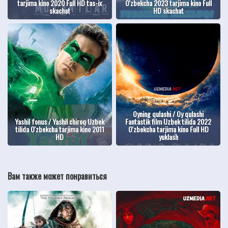
tarjima kino 2020 Full HD tas-ix
O'zbekcha 2023 tarjima kino Full
skachat
HD skachat
Oyning qulashi / Oy qulashi
Yashil fonus / Yashil chiroq Uzbek
Fantastik film Uzbek tilida 2022
tilida O'zbekcha tarjima kino 2011
O'zbekcha tarjima kino Full HD
HD
yuklash
Вам также может понравиться