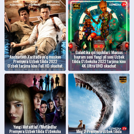
Galaktika qo'riqchilari: Maxsus
Ancharted: Xaritada yo'q maskan
bayram soni Yangi yil soni Uzbek
Premyera Uzbek tilida 2022
tilida O'zbekcha 2022 tarjima kino
O'zbek tarjima kino Full HD skachat
4K Ultra UHD skachat
Yangi Mutantlar / Mutandlar
Premyera Uzbek tilida O'zbekcha
Meg 2 Premyera Uzbek tilida