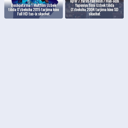
Iqror / Yarim tan olish / Han-ochi
Boshqotirma 1 Multfilm Uzbek
Yaponiya filmi Uzbek tilida
tilida O'zbekcha 2015 tarjima kino
O'zbekcha 2004 tarjima kino SD
Full HD tas-ix skachat
skachat