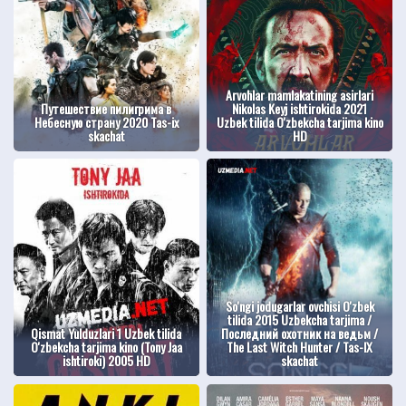
Arvohlar mamlakatining asirlari
Путешествие пилигрима в
Nikolas Keyj ishtirokida 2021
Небесную страну 2020 Tas-ix
Uzbek tilida O'zbekcha tarjima kino
skachat
HD
So'ngi jodugarlar ovchisi O'zbek
tilida 2015 Uzbekcha tarjima /
Qismat Yulduzlari 1 Uzbek tilida
Последний охотник на ведьм /
O'zbekcha tarjima kino (Tony Jaa
The Last Witch Hunter / Tas-IX
ishtiroki) 2005 HD
skachat