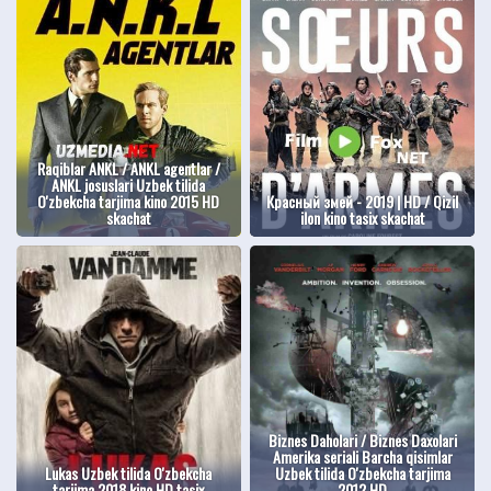
Raqiblar ANKL / ANKL agentlar /
ANKL josuslari Uzbek tilida
O'zbekcha tarjima kino 2015 HD
Красный змей - 2019 | HD / Qizil
skachat
ilon kino tasix skachat
Biznes Daholari / Biznes Daxolari
Amerika seriali Barcha qisimlar
Lukas Uzbek tilida O'zbekcha
Uzbek tilida O'zbekcha tarjima
tarjima 2018 kino HD tasix
2012 HD