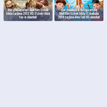
Rim gladiatorlari Multfilm Uzbek
Qor malikasi 4: Ko'zgu ortida
tilida tarjima 2012 HD O'zbek tilida
Multfilm Uzbek tilida O'zbekcha
tas-ix skachat
2018 tarjima kino Full HD skachat