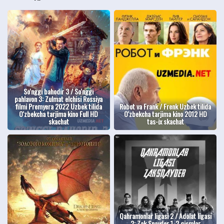
So'nggi bahodir 3 / So'nggi
pahlavon 3: Zulmat elchisi Rossiya
filmi Premyera 2022 Uzbek tilida
Robot va Frank / Frenk Uzbek tilida
O'zbekcha tarjima kino Full HD
O'zbekcha tarjima kino 2012 HD
skachat
tas-ix skachat
Qahramonlar ligasi 2 / Adolat ligasi
2: Zak Snayder 1-2 qismlar