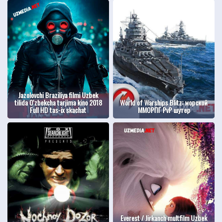
Jazolovchi Braziliya filmi Uzbek
tilida O'zbekcha tarjima kino 2018
World of Warships Blitz: морской
Full HD tas-ix skachat
ММОРПГ PvP шутер
Everest / Jirkanch multfilm Uzbek