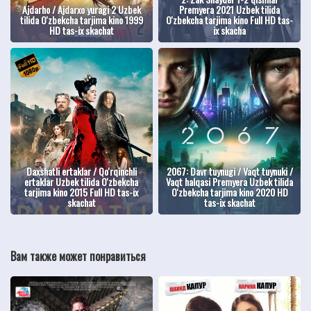
Ajdarho / Ajdarxo yuragi 2 Uzbek
Premyera 2021 Uzbek tilida
tilida O'zbekcha tarjima kino 1999
O'zbekcha tarjima kino Full HD tas-
HD tas-ix skachat
ix skacha
Daxshatli ertaklar / Qo'rqinchli
2067: Davr tuynugi / Vaqt tuynuki /
ertaklar Uzbek tilida O'zbekcha
Vaqt halqasi Premyera Uzbek tilida
tarjima kino 2015 Full HD tas-ix
O'zbekcha tarjima kino 2020 HD
skachat
tas-ix skachat
Вам также может понравиться