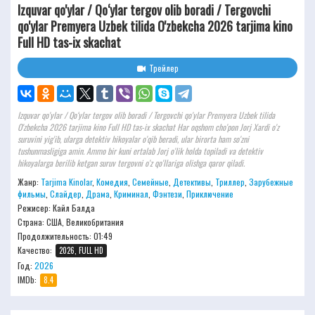
Izquvar qo'ylar / Qo‘ylar tergov olib boradi / Tergovchi
qo'ylar Premyera Uzbek tilida O'zbekcha 2026 tarjima kino
Full HD tas-ix skachat
Трейлер
Izquvar qo'ylar / Qo‘ylar tergov olib boradi / Tergovchi qo'ylar Premyera Uzbek tilida
O'zbekcha 2026 tarjima kino Full HD tas-ix skachat Har oqshom cho'pon Jorj Xardi o'z
suruvini yig'ib, ularga detektiv hikoyalar o'qib beradi, ular birorta ham so'zni
tushunmasligiga amin. Ammo bir kuni ertalab Jorj o'lik holda topiladi va detektiv
hikoyalarga berilib ketgan suruv tergovni o'z qo'llariga olishga qaror qiladi.
Жанр:
Tarjima Kinolar
,
Комедия
,
Семейные
,
Детективы
,
Триллер
,
Зарубежные
фильмы
,
Слайдер
,
Драма
,
Криминал
,
Фэнтези
,
Приключение
Режисер:
Кайл Балда
Страна: США, Великобритания
Продолжительность:
01:49
Качество:
2026, FULL HD
Год:
2026
IMDb:
8.4