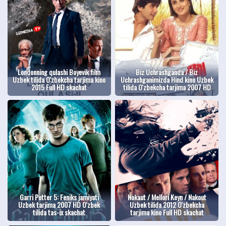
Londonning qulashi Boyevik film
Biz Uchrashganda / Biz
Uzbek tilida O'zbekcha tarjima kino
Uchrashganimizda Hind kino Uzbek
2015 Full HD skachat
tilida O'zbekcha tarjima 2007 HD
Garri Potter 5: Feniks jamiyati
Nokaut / Mellori Keyn / Nakout
Uzbek tarjima 2007 HD O'zbek
Uzbek tilida 2012 O'zbekcha
tilida tas-ix skachat
tarjima kino Full HD skachat