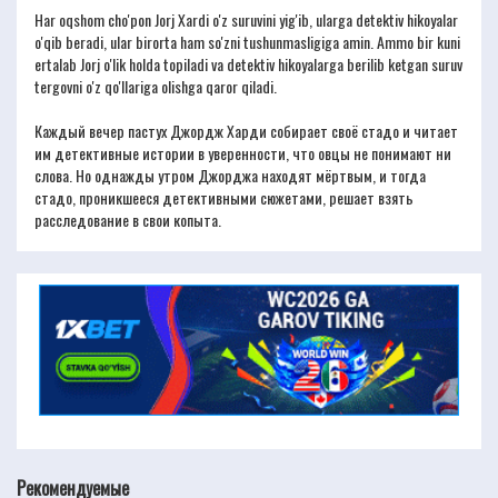
Har oqshom cho'pon Jorj Xardi o'z suruvini yig'ib, ularga detektiv hikoyalar
o'qib beradi, ular birorta ham so'zni tushunmasligiga amin. Ammo bir kuni
ertalab Jorj o'lik holda topiladi va detektiv hikoyalarga berilib ketgan suruv
tergovni o'z qo'llariga olishga qaror qiladi.
Каждый вечер пастух Джордж Харди собирает своё стадо и читает
им детективные истории в уверенности, что овцы не понимают ни
слова. Но однажды утром Джорджа находят мёртвым, и тогда
стадо, проникшееся детективными сюжетами, решает взять
расследование в свои копыта.
Рекомендуемые