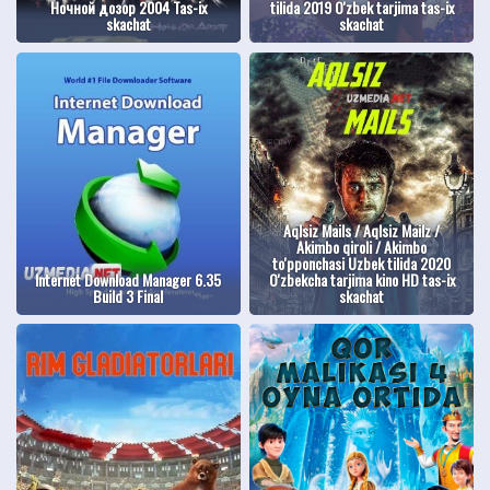
Ночной дозор 2004 Tas-ix
tilida 2019 O'zbek tarjima tas-ix
skachat
skachat
Aqlsiz Mails / Aqlsiz Mailz /
Akimbo qiroli / Akimbo
to'pponchasi Uzbek tilida 2020
Internet Download Manager 6.35
O'zbekcha tarjima kino HD tas-ix
Build 3 Final
skachat