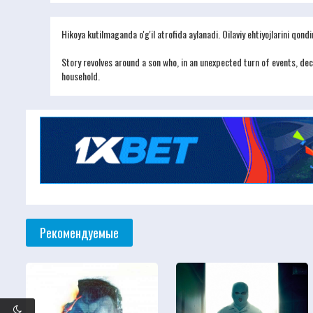
Hikoya kutilmaganda o'g'il atrofida aylanadi. Oilaviy ehtiyojlarini qondir
Story revolves around a son who, in an unexpected turn of events, deci
household.
Рекомендуемые