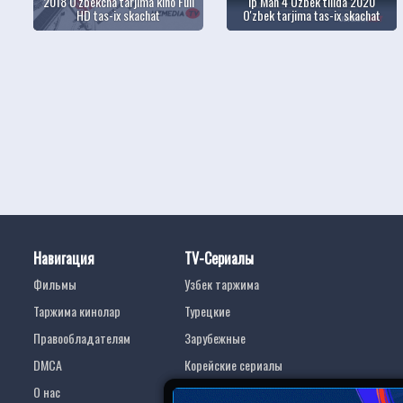
2018 O'zbekcha tarjima kino Full
Ip Man 4 Uzbek tilida 2020
HD tas-ix skachat
O'zbek tarjima tas-ix skachat
Навигация
TV-Сериалы
Фильмы
Узбек таржима
Таржима кинолар
Турецкие
Правообладателям
Зарубежные
DMCA
Корейские сериалы
О нас
Индийские сериалы