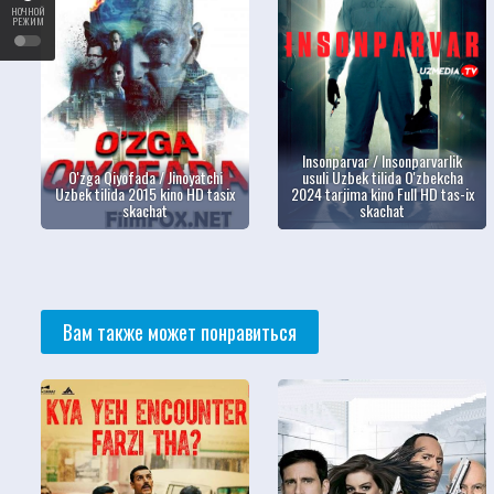
НОЧНОЙ
РЕЖИМ
Insonparvar / Insonparvarlik
O'zga Qiyofada / Jinoyatchi
usuli Uzbek tilida O'zbekcha
Uzbek tilida 2015 kino HD tasix
2024 tarjima kino Full HD tas-ix
skachat
skachat
Вам также может понравиться