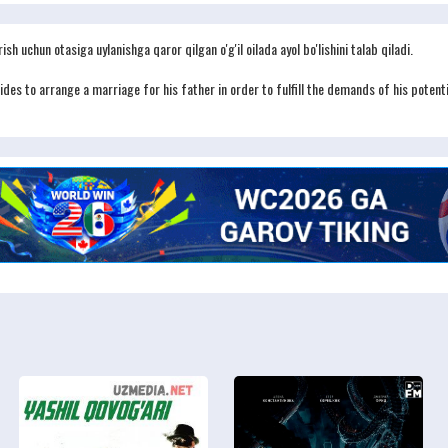
ish uchun otasiga uylanishga qaror qilgan o'g'il oilada ayol bo'lishini talab qiladi.
des to arrange a marriage for his father in order to fulfill the demands of his potenti