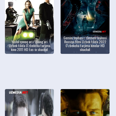
Gemini loyihasi / Gemeni loyixasi
Yashil qovoq ari / qovog'ari
Rossiya filmi Uzbek tilida 2022
Uzbek tilida O'zbekcha tarjima
O'zbekcha tarjima kinolar HD
kino 2011 HD tas-ix skachat
skachat