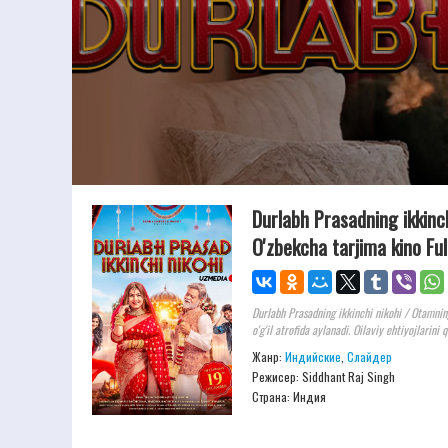
Durlabh Prasadning ikkinch
O'zbekcha tarjima kino Ful
Durlabh Prasadning ikkinchi nikohi / Otamnin
o'g'il atrofida aylanadi. Oilaviy ehtiyojlarini 
Жанр:
Индийские
,
Слайдер
Режисер:
Siddhant Raj Singh
Страна: Индия