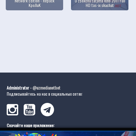
Network Edition - Repack
O'zbekcha tarjima kino 2011 Full
KpoJIuK
HD tas-ix skachat
Administrator -
@uzmedianetbot
Подписывайтесь на нас в социальных сетях:
Скачайте наше приложение: