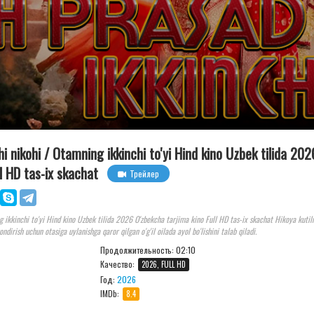
i nikohi / Otamning ikkinchi to'yi Hind kino Uzbek tilida 202
l HD tas-ix skachat
Трейлер
g ikkinchi to'yi Hind kino Uzbek tilida 2026 O'zbekcha tarjima kino Full HD tas-ix skachat Hikoya kuti
qondirish uchun otasiga uylanishga qaror qilgan o'g'il oilada ayol bo'lishini talab qiladi.
Продолжительность:
02:10
Качество:
2026, FULL HD
Год:
2026
IMDb:
8.4