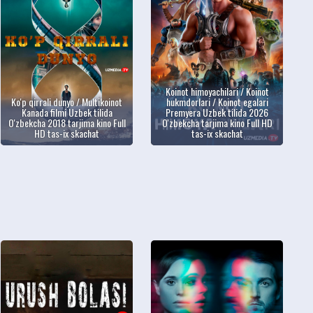
Koinot himoyachilari / Koinot
Ko'p qirrali dunyo / Multikoinot
hukmdorlari / Koinot egalari
Kanada filmi Uzbek tilida
Premyera Uzbek tilida 2026
O'zbekcha 2018 tarjima kino Full
O'zbekcha tarjima kino Full HD
HD tas-ix skachat
tas-ix skachat