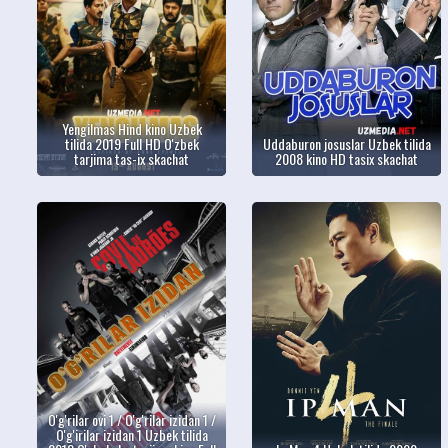
Yengilmas Hind kino Uzbek
tilida 2019 Full HD O'zbek
Uddaburon josuslar Uzbek tilida
tarjima tas-ix skachat
2008 kino HD tasix skachat
O'g'rilar ovi 1 / O'g'rilar izidan 1 /
O'g'irilar izidan 1 Uzbek tilida