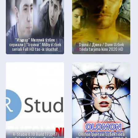
"Изқувар" Миллий ўзбек
сериали | "Izquvar" Milliу o'zbek
Dyuna / Дюна / Dune Uzbek
seriali Full HD tas-ix skachat
tilida tarjima kino 2020 HD
R-Studio 8.10 Build 173987
Olomon qiyofasi Uzbek tilida