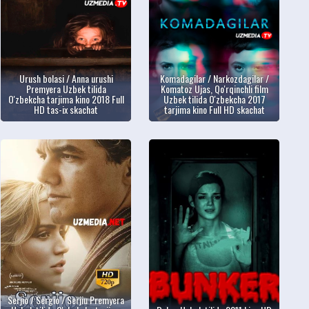
Urush bolasi / Anna urushi
Komadagilar / Narkozdagilar /
Premyera Uzbek tilida
Komatoz Ujas, Qo'rqinchli film
O'zbekcha tarjima kino 2018 Full
Uzbek tilida O'zbekcha 2017
HD tas-ix skachat
tarjima kino Full HD skachat
Serjio / Sergio / Serjiu Premyera