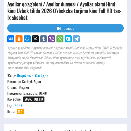
Ayollar qo'zg'oloni / Ayollar dunyosi / Ayollar olami Hind
kino Uzbek tilida 2026 O'zbekcha tarjima kino Full HD tas-
ix skachat
Трейлер
Ayollar qo'zg'oloni / Ayollar dunyosi / Ayollar olami Hind kino Uzbek tilida 2026 O'zbekcha
tarjima kino Full HD tas-ix skachat Ayollar ovozini vakolat berish va qarshilik ko'rsatish
hikoyasida markazlashtiradi. Telugu filmi ayollarning turli tajribalarini birlashtirib,
ayollarning jamiyat talablari, shaxsiy maqsadlari va tizimli to'siqlarni qanday
muvozanatlashini o'rganadi.
Жанр:
Индийские
,
Слайдер
Режисер:
Carthyk-Arjun
Страна: Индия
Продолжительность:
01:48
Качество:
2026, FULL HD
Год:
2026
IMDb:
8.4