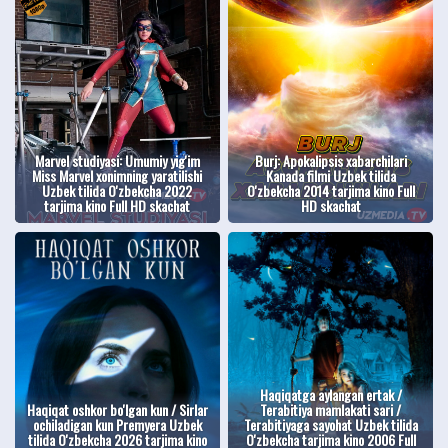
Marvel studiyasi: Umumiy yig'im
Burj: Apokalipsis xabarchilari
Miss Marvel xonimning yaratilishi
Kanada filmi Uzbek tilida
Uzbek tilida O'zbekcha 2022
O'zbekcha 2014 tarjima kino Full
tarjima kino Full HD skachat
HD skachat
Haqiqatga aylangan ertak /
Haqiqat oshkor bo'lgan kun / Sirlar
Terabitiya mamlakati sari /
ochiladigan kun Premyera Uzbek
Terabitiyaga sayohat Uzbek tilida
tilida O'zbekcha 2026 tarjima kino
O'zbekcha tarjima kino 2006 Full