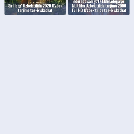
Eldorado sari yo'l / Eldoradoga yo'l
Sirli bog' Uzbek tilida 2020 O'zbek
Multfilm Uzbek tilida tarjima 2000
tarjima tas-ix skachat
Full HD O'zbek tilida tas-ix skachat