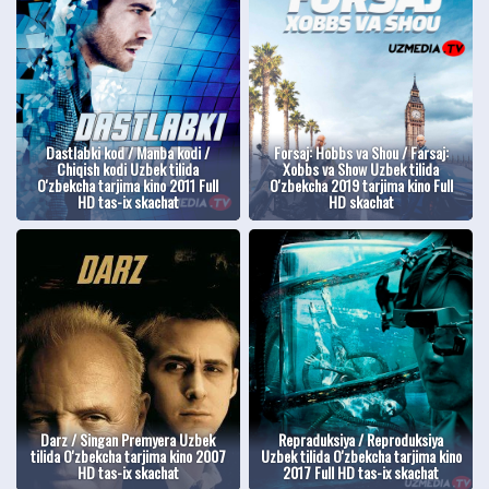
Dastlabki kod / Manba kodi /
Forsaj: Hobbs va Shou / Farsaj:
Chiqish kodi Uzbek tilida
Xobbs va Show Uzbek tilida
O'zbekcha tarjima kino 2011 Full
O'zbekcha 2019 tarjima kino Full
HD tas-ix skachat
HD skachat
Darz / Singan Premyera Uzbek
Repraduksiya / Reproduksiya
tilida O'zbekcha tarjima kino 2007
Uzbek tilida O'zbekcha tarjima kino
HD tas-ix skachat
2017 Full HD tas-ix skachat