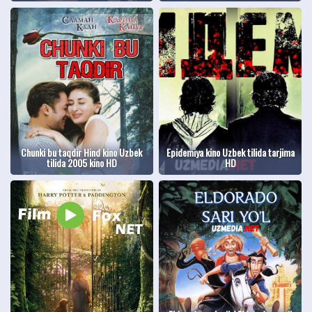
Chunki bu taqdir Hind kino Uzbek
Epidemiya kino Uzbek tilida tarjima
tilida 2005 kino HD
HD