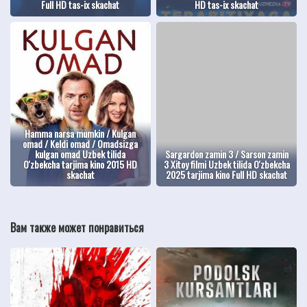
Full HD tas-ix skachat
HD tas-ix skachat
Hamma narsa mumkin / Kulgan
omad / Keldi omad / Omadsizga
kulgan omad Uzbek tilida
Sargardon zamin 3 / Sarson zamin
O'zbekcha tarjima kino 2015 HD
3 Xitoy filmi Uzbek tilida O'zbekcha
skachat
2025 tarjima kino Full HD skachat
Вам также может понравиться