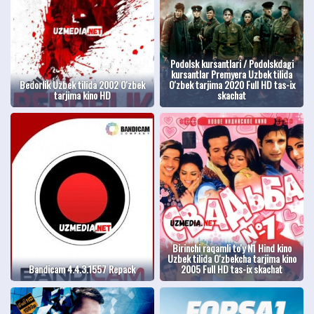
Podolsk kursantlari / Podolskdagi
kursantlar Premyera Uzbek tilida
Bedorlik Uzbek tilida 2002 O'zbek
O'zbek tarjima 2020 Full HD tas-ix
tarjima kino HD
skachat
Birinchi raqamli to'y N1 Hind kino
Uzbek tilida O'zbekcha tarjima kino
Bandicam 4.4.3.1557 Repack
2005 Full HD tas-ix skachat