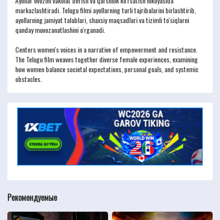
Ayollar ovozini vakolat berish va qarshilik ko'rsatish hikoyasida
markazlashtiradi. Telugu filmi ayollarning turli tajribalarini birlashtirib,
ayollarning jamiyat talablari, shaxsiy maqsadlari va tizimli to'siqlarni
qanday muvozanatlashini o'rganadi.
Centers women's voices in a narrative of empowerment and resistance.
The Telugu film weaves together diverse female experiences, examining
how women balance societal expectations, personal goals, and systemic
obstacles.
Рекомендуемые