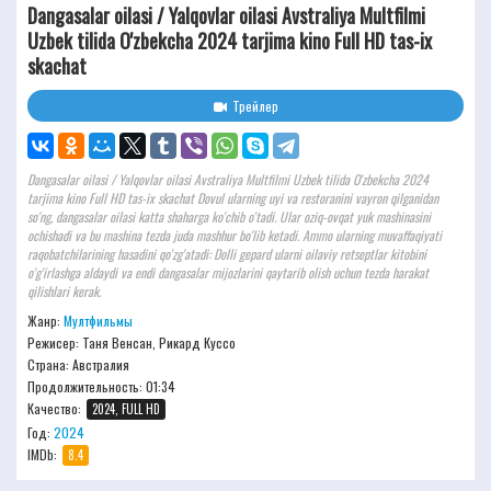
Dangasalar oilasi / Yalqovlar oilasi Avstraliya Multfilmi
Uzbek tilida O'zbekcha 2024 tarjima kino Full HD tas-ix
skachat
Трейлер
Dangasalar oilasi / Yalqovlar oilasi Avstraliya Multfilmi Uzbek tilida O'zbekcha 2024
tarjima kino Full HD tas-ix skachat Dovul ularning uyi va restoranini vayron qilganidan
so'ng, dangasalar oilasi katta shaharga ko'chib o'tadi. Ular oziq-ovqat yuk mashinasini
ochishadi va bu mashina tezda juda mashhur bo'lib ketadi. Ammo ularning muvaffaqiyati
raqobatchilarining hasadini qo'zg'atadi: Dolli gepard ularni oilaviy retseptlar kitobini
o'g'irlashga aldaydi va endi dangasalar mijozlarini qaytarib olish uchun tezda harakat
qilishlari kerak.
Жанр:
Мултфильмы
Режисер:
Таня Венсан, Рикард Куссо
Страна: Австралия
Продолжительность:
01:34
Качество:
2024, FULL HD
Год:
2024
IMDb:
8.4