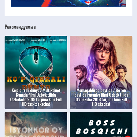
Рекомендуемые
Ko'p qirrali dunyo / Multikoinot
Momaqaldiroq paytida / Bo'ron
Kanada filmi Uzbek tilida
paytida Ispaniya filmi Uzbek tilida
O'zbekcha 2018 tarjima kino Full
O'zbekcha 2018 tarjima kino Full
HD tas-ix skachat
HD skachat