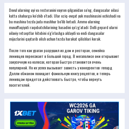
Dovul ularning uyi va restoranini vayron qilganidan so'ng, dangasalar oilasi
katta shaharga ko'chib o'tadi. Ular oziq-ovqat yuk mashinasini ochishadi va
bu mashina tezda juda mashhur bo'lib ketadi. Ammo ularning
muvaffaqiyati raqobatchilarining hasadini qo'zg'atadi: Dolli gepard ularni
oilaviy retseptlar kitobini o'g'irlashga aldaydi va endi dangasalar
mijozlarini qaytarib olish uchun tezda harakat qilishlari kerak.
После того как ураган разрушил их дом и ресторан, семейка
ленивцев переезжает в большой город. В мегаполисе они открывают
закусочную на колесах, которая быстро становится очень
популярной. Но их успех вызывает зависть у конкурентов: гепард
Долли обманом похищает фамильную книгу рецептов, и теперь
ленивцам придется действовать быстро, чтобы вернуть
посетителей.