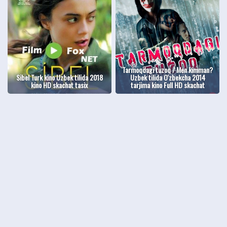
Tarmoqdagi tuzoq / Men kimman?
Sibel Turk kino Uzbek tilida 2018
Uzbek tilida O'zbekcha 2014
kino HD skachat tasix
tarjima kino Full HD skachat