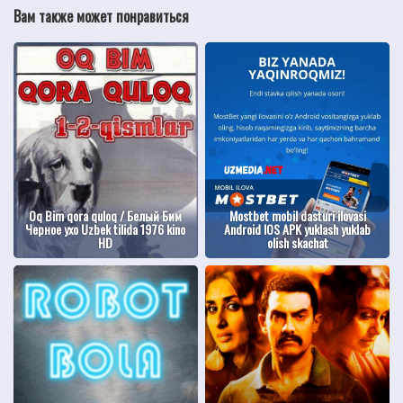
Вам также может понравиться
Oq Bim qora quloq / Белый Бим
Mostbet mobil dasturi ilovasi
Черное ухо Uzbek tilida 1976 kino
Android IOS APK yuklash yuklab
HD
olish skachat