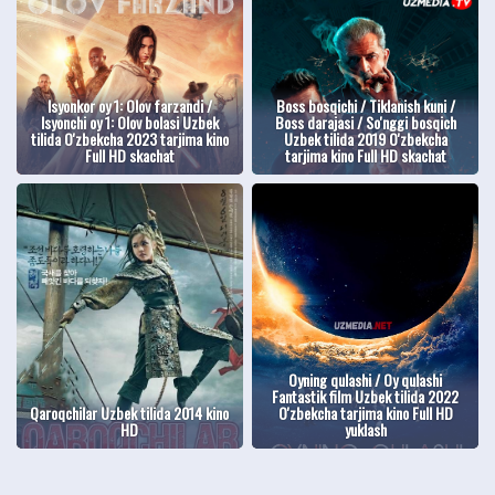
Isyonkor oy 1: Olov farzandi /
Boss bosqichi / Tiklanish kuni /
Isyonchi oy 1: Olov bolasi Uzbek
Boss darajasi / So'nggi bosqich
tilida O'zbekcha 2023 tarjima kino
Uzbek tilida 2019 O'zbekcha
Full HD skachat
tarjima kino Full HD skachat
Oyning qulashi / Oy qulashi
Fantastik film Uzbek tilida 2022
Qaroqchilar Uzbek tilida 2014 kino
O'zbekcha tarjima kino Full HD
HD
yuklash