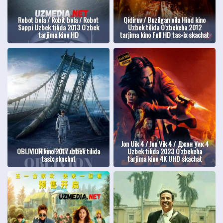
Robot bola / Robit bola / Robot
Qidiruv / Buzilgan oila Hind kino
Sappi Uzbek tilida 2013 O'zbek
Uzbek tilida O'zbekcha 2012
tarjima kino HD
tarjima kino Full HD tas-ix skachat
Jon Uik 4 / Jon Vik 4 / Джон Уик 4
OBLIVION kino 2017 uzbek tilida
Uzbek tilida 2023 O'zbekcha
tasix skachat
tarjima kino 4K UHD skachat