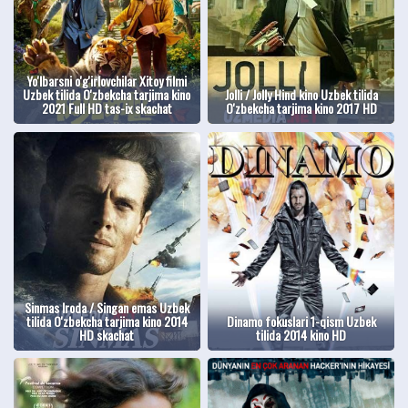
Yo'lbarsni o'g'irlovchilar Xitoy filmi
Uzbek tilida O'zbekcha tarjima kino
Jolli / Jolly Hind kino Uzbek tilida
2021 Full HD tas-ix skachat
O'zbekcha tarjima kino 2017 HD
Sinmas Iroda / Singan emas Uzbek
tilida O'zbekcha tarjima kino 2014
Dinamo fokuslari 1-qism Uzbek
HD skachat
tilida 2014 kino HD