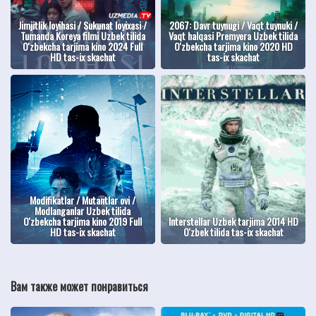
Jimjitlik loyihasi / Sukunat loyixasi /
2067: Davr tuynugi / Vaqt tuynuki /
Tumanda Koreya filmi Uzbek tilida
Vaqt halqasi Premyera Uzbek tilida
O'zbekcha tarjima kino 2024 Full
O'zbekcha tarjima kino 2020 HD
HD tas-ix skachat
tas-ix skachat
Modifikatlar / Mutantlar ovi /
Modlanganlar Uzbek tilida
O'zbekcha tarjima kino 2019 Full
Interstellar Uzbek tarjima 2014 HD
HD tas-ix skachat
O'zbek tilida tas-ix skachat
Вам также может понравиться