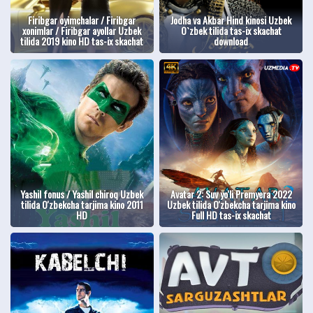
Firibgar oyimchalar / Firibgar
Jodha va Akbar Hind kinosi Uzbek
xonimlar / Firibgar ayollar Uzbek
O`zbek tilida tas-ix skachat
tilida 2019 kino HD tas-ix skachat
download
Yashil fonus / Yashil chiroq Uzbek
Avatar 2: Suv yo'li Premyera 2022
tilida O'zbekcha tarjima kino 2011
Uzbek tilida O'zbekcha tarjima kino
HD
Full HD tas-ix skachat