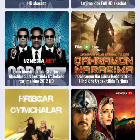
HD skachat
tarjima kino Full HD skachat
Qora libosli odamlar 3 / Qora
liboslilar 3 Uzbek tilida O'zbekcha
Qahramon Narasima Reddi 2019
tarjima kino 2012 HD
Hind kino Uzbek tilida Tarjima