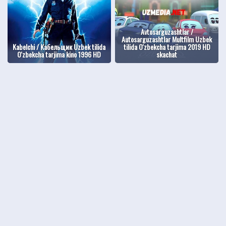
Avtosarguzashtlar /
Autosarguzashtlar Multfilm Uzbek
Kabelchi / Кабельщик Uzbek tilida
tilida O'zbekcha tarjima 2019 HD
O'zbekcha tarjima kino 1996 HD
skachat