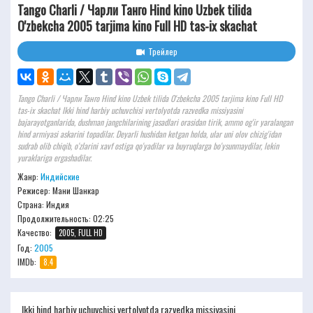
Tango Charli / Чарли Танго Hind kino Uzbek tilida
O'zbekcha 2005 tarjima kino Full HD tas-ix skachat
Трейлер
Tango Charli / Чарли Танго Hind kino Uzbek tilida O'zbekcha 2005 tarjima kino Full HD
tas-ix skachat Ikki hind harbiy uchuvchisi vertolyotda razvedka missiyasini
bajarayotganlarida, dushman jangchilarining jasadlari orasidan tirik, ammo og'ir yaralangan
hind armiyasi askarini topadilar. Deyarli hushidan ketgan holda, ular uni olov chizig'idan
sudrab olib chiqib, o'zlarini xavf ostiga qo'yadilar va buyruqlarga bo'ysunmaydilar, lekin
yuraklariga ergashadilar.
Жанр:
Индийские
Режисер:
Мани Шанкар
Страна: Индия
Продолжительность:
02:25
Качество:
2005, FULL HD
Год:
2005
IMDb:
8.4
Ikki hind harbiy uchuvchisi vertolyotda razvedka missiyasini