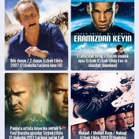
Eramizdan so'ng / После нашей
Ikki dunyo / 2 dunyo Uzbek tilida
эры Uzbek O'zbek tilida tas-ix
2007 O'zbekcha tarjima kino HD
skachat download
Panjara ortida Amerika seriali 5-
fasl Barcha qismlar Uzbek tilida
Nokaut / Mellori Keyn / Nakout
O'zbekcha 2017 tarjima serial Full
Uzbek tilida 2012 O'zbekcha