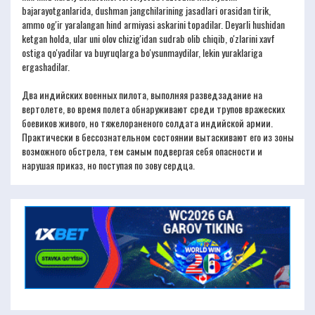
bajarayotganlarida, dushman jangchilarining jasadlari orasidan tirik,
ammo og'ir yaralangan hind armiyasi askarini topadilar. Deyarli hushidan
ketgan holda, ular uni olov chizig'idan sudrab olib chiqib, o'zlarini xavf
ostiga qo'yadilar va buyruqlarga bo'ysunmaydilar, lekin yuraklariga
ergashadilar.
Два индийских военных пилота, выполняя разведзадание на
вертолете, во время полета обнаруживают среди трупов вражеских
боевиков живого, но тяжелораненого солдата индийской армии.
Практически в бессознательном состоянии вытаскивают его из зоны
возможного обстрела, тем самым подвергая себя опасности и
нарушая приказ, но поступая по зову сердца.