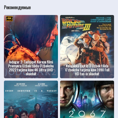
Рекомендуемые
Jodugar 2: Tadqiqot Koreya filmi
Premyera Uzbek tilida O'zbekcha
Kelajakka qaytib 3 Uzbek tilida
2022 tarjima kino 4K Ultra UHD
O'zbekcha tarjima kino 1990 Full
skachat
HD tas-ix skachat