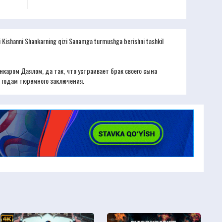
'g'li Kishanni Shankarning qizi Sanamga turmushga berishni tashkil
аром Даялом, да так, что устраивает брак своего сына
2 годам тюремного заключения.