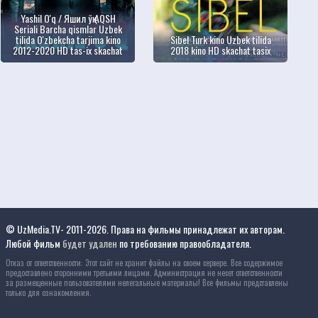
Yashil O'q / Яшил ўқ AQSH
Seriali Barcha qismlar Uzbek
tilida O'zbekcha tarjima kino
Sibel Turk kino Uzbek tilida
2012-2020 HD tas-ix skachat
2018 kino HD skachat tasix
© UzMedia.TV- 2011-2026. Права на фильмы принадлежат их авторам.
Любой фильм
будет удален
по требованию правообладателя.
Отказ от ответственности: Этот сайт не хранит файлы на своем сервере. Все содержимое
предоставлено сторонними третьими лицами. Администрация не несет ответственности
за размещенные пользователями нелегальные материалы! Все фильмы представлены
только для ознакомления.