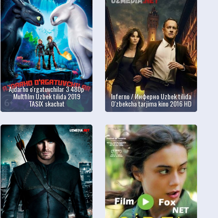
Ajdarho o'rgatuvchilar 3 480p
Multfilm Uzbek tilida 2019
Inferno / Инферно Uzbek tilida
TASIX skachat
O'zbekcha tarjima kino 2016 HD