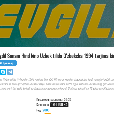
gdil Sanam Hind kino Uzbek tilida O'zbekcha 1994 tarjima ki
Трейлер
o Uzbek tilida O'zbekcha 1994 tarjima kino Full HD tas-ix skachat Kaylash Nat bank menejeri bo'lib, raf
echiradi. U bank qo'riqchisi Shankar Dayal bilan do'stlashadi, hatto o'g'li Kishanni Shankarning qizi Sana
y, bank o'g'irligi sodir bo'ladi va Kaylash gumondorga aylanadi. U hibsga olinadi va 12 yilga ozodlikdan 
Продолжительность:
02:32
Качество:
1994, FULL HD
Год:
2000