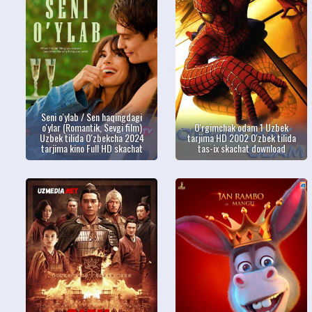
Seni o'ylab / Sen haqingdagi
o'ylar (Romantik, Sevgi film)
O'rgimchak odam 1 Uzbek
Uzbek tilida O'zbekcha 2024
tarjima HD 2002 O'zbek tilida
tarjima kino Full HD skachat
tas-ix skachat download