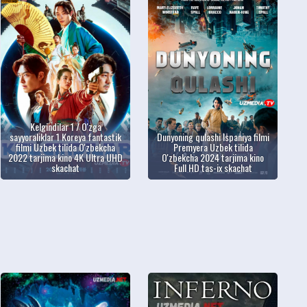
Kelgindilar 1 / O'zga
sayyoraliklar 1 Koreya fantastik
Dunyoning qulashi Ispaniya filmi
filmi Uzbek tilida O'zbekcha
Premyera Uzbek tilida
2022 tarjima kino 4K Ultra UHD
O'zbekcha 2024 tarjima kino
skachat
Full HD tas-ix skachat