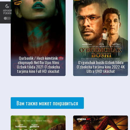
НОЧНОЙ
РЕЖИМ
Qurbonlik / Hech kim tirik
chiqmaydi Netflix Ujas filmi
O'rgimchak boshi Uzbek tilida
Uzbek tilida 2021 O'zbekcha
O'zbekcha tarjima kino 2022 4K
tarjima kino Full HD skachat
Ultra UHD skachat
Вам также может понравиться