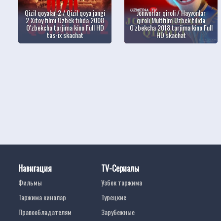
Qizil qoyalar 2 / Qizil qoya jangi
Jonivorlar qiroli / Hayvonlar
2 Xitoy filmi Uzbek tilida 2008
qiroli Multfilm Uzbek tilida
O'zbekcha tarjima kino Full HD
O'zbekcha 2018 tarjima kino Full
tas-ix skachat
HD skachat
Навигация
TV-Сериалы
Фильмы
Узбек таржима
Таржима кинолар
Турецкие
Правообладателям
Зарубежные