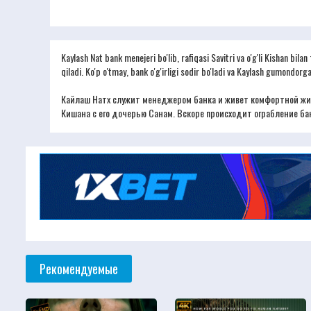
Kaylash Nat bank menejeri bo'lib, rafiqasi Savitri va o'g'li Kishan bil
qiladi. Ko'p o'tmay, bank o'g'irligi sodir bo'ladi va Kaylash gumondorg
Кайлаш Натх служит менеджером банка и живет комфортной жиз
Кишана с его дочерью Санам. Вскоре происходит ограбление ба
Рекомендуемые