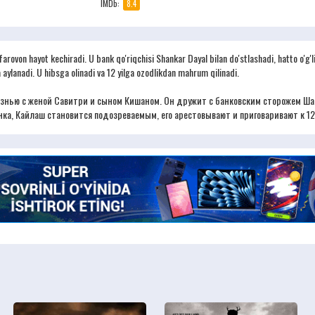
IMDb:
8.4
an farovon hayot kechiradi. U bank qo'riqchisi Shankar Dayal bilan do'stlashadi, hatto o
a aylanadi. U hibsga olinadi va 12 yilga ozodlikdan mahrum qilinadi.
нью с женой Савитри и сыном Кишаном. Он дружит с банковским сторожем Шанк
нка, Кайлаш становится подозреваемым, его арестовывают и приговаривают к 1