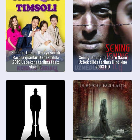
Sadoqat timsoli Koreya seriali
Barcha qismlar O'zbek tilida
Sening isming ila / Tere Naam
2019 Uzbekcha tarjima tasix
Uzbek tilida tarjima Hind kino
skachat
2003 HD