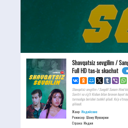
Shavqatsiz sevgilim / San
Full HD tas-ix skachat
Shavqatsiz sevgilim / Sangdil Sanam Hind kin
Savitri va o'g'li Kishan bilan farovon hayot k
turmushga berishni tashkil qiladi. Ko'p o'tma
qilinadi.
Жанр:
Индийские
Режисер:
Шому Мукхиржи
Страна: Индия