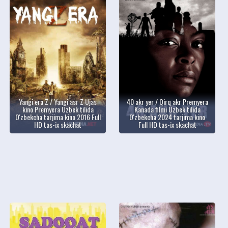
Yangi era Z / Yangi asr Z Ujas
40 akr yer / Qirq akr Premyera
kino Premyera Uzbek tilida
Kanada filmi Uzbek tilida
O'zbekcha tarjima kino 2016 Full
O'zbekcha 2024 tarjima kino
HD tas-ix skachat
Full HD tas-ix skachat