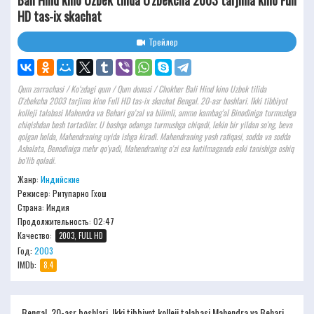
Bali Hind kino Uzbek tilida O'zbekcha 2003 tarjima kino Full
HD tas-ix skachat
Трейлер
Qum zarrachasi / Ko‘zdagi qum / Qum donasi / Chokher Bali Hind kino Uzbek tilida
O'zbekcha 2003 tarjima kino Full HD tas-ix skachat Bengal. 20-asr boshlari. Ikki tibbiyot
kolleji talabasi Mahendra va Behari go'zal va bilimli, ammo kambag'al Binodiniga turmushga
chiqishdan bosh tortadilar. U boshqa odamga turmushga chiqadi, lekin bir yildan so'ng, beva
qolgan holda, Mahendraning uyida ishga kiradi. Mahendraning yosh rafiqasi, sodda va sodda
Ashalata, Benodiniga mehr qo'yadi, Mahendraning o'zi esa kutilmaganda eski tanishiga oshiq
bo'lib qoladi.
Жанр:
Индийские
Режисер:
Ритупарно Гхош
Страна: Индия
Продолжительность:
02:47
Качество:
2003, FULL HD
Год:
2003
IMDb:
8.4
Bengal. 20-asr boshlari. Ikki tibbiyot kolleji talabasi Mahendra va Behari