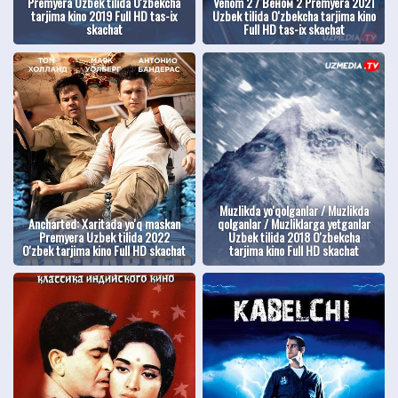
Premyera Uzbek tilida O'zbekcha
Venom 2 / Веном 2 Premyera 2021
tarjima kino 2019 Full HD tas-ix
Uzbek tilida O'zbekcha tarjima kino
skachat
Full HD tas-ix skachat
Muzlikda yo'qolganlar / Muzlikda
Ancharted: Xaritada yo'q maskan
qolganlar / Muzliklarga yetganlar
Premyera Uzbek tilida 2022
Uzbek tilida 2018 O'zbekcha
O'zbek tarjima kino Full HD skachat
tarjima kino Full HD skachat