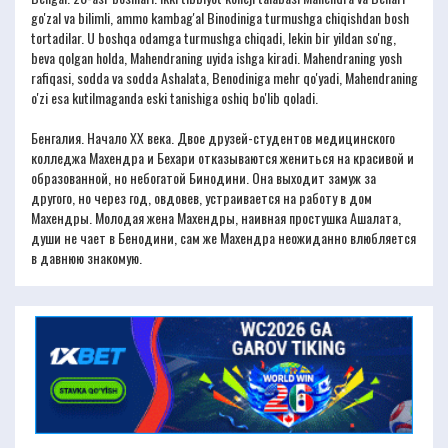
go'zal va bilimli, ammo kambag'al Binodiniga turmushga chiqishdan bosh
tortadilar. U boshqa odamga turmushga chiqadi, lekin bir yildan so'ng,
beva qolgan holda, Mahendraning uyida ishga kiradi. Mahendraning yosh
rafiqasi, sodda va sodda Ashalata, Benodiniga mehr qo'yadi, Mahendraning
o'zi esa kutilmaganda eski tanishiga oshiq bo'lib qoladi.
Бенгалия. Начало XX века. Двое друзей-студентов медицинского
колледжа Махендра и Бехари отказываются жениться на красивой и
образованной, но небогатой Бинодини. Она выходит замуж за
другого, но через год, овдовев, устраивается на работу в дом
Махендры. Молодая жена Махендры, наивная простушка Ашалата,
души не чает в Бенодини, сам же Махендра неожиданно влюбляется
в давнюю знакомую.