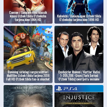
Сангам / Sangam Hind klassik
kinosi Uzbek tilida O'zbekcha
Kabelchi / Кабельщик Uzbek tilida
tarjima kino 1964 HD
O'zbekcha tarjima kino 1996 HD
Bunining sirkdagi sarguzashtlari
Qashqirlar Makoni / Kurtlar Vadisi
Multfilm Uzbek tilida tarjima 2016
1-205,206 -Qism (Turk Seriyal
Full HD O'zbek tilida tas-ix skachat
O'zbek Tilida) смотреть онлайн