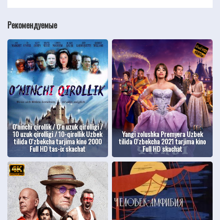
Рекомендуемые
O'ninchi qirollik / O'n uzuk qirolligi /
10 uzuk qirolligi / 10-qirollik Uzbek
Yangi zolushka Premyera Uzbek
tilida O'zbekcha tarjima kino 2000
tilida O'zbekcha 2021 tarjima kino
Full HD tas-ix skachat
Full HD skachat