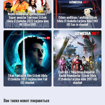
Noyob mahbuslar qamoqxonasi /
Super yovuzlar tyurmasi Uzbek
Odam amfibiya / amfibia Uzbek
tilida O'zbekcha 2022 tarjima kino
tilida O'zbekcha tarjima kino 1961
4K Ultra UHD
HD tas-ix skachat
Qudratli / Yengilmas Renjerlar /
Titan Fantastik film Uzbek tilida
Kuchli Reyndjerlar Uzbek tilida
O'zbekcha 2017 tarjima kino Full
O'zbekcha tarjima kino 2017 HD
HD skachat
skachat
Вам также может понравиться