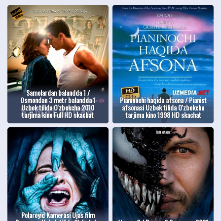
Samolardan balandda 1 /
Osmondan 3 metr balandda 1
Pianinochi haqida afsona / Pianist
Uzbek tilida O'zbekcha 2010
afsonasi Uzbek tilida O'zbekcha
tarjima kino Full HD skachat
tarjima kino 1998 HD skachat
Polaroyid Kamerasi Ujas film