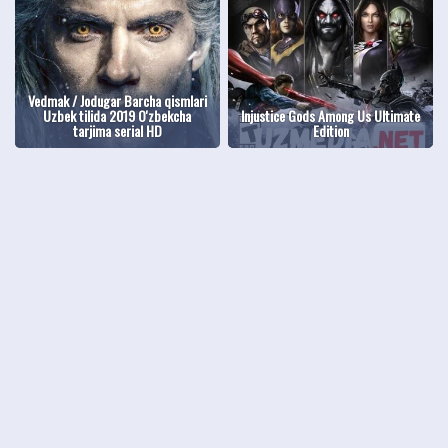
Vedmak / Jodugar Barcha qismlari
Uzbek tilida 2019 O'zbekcha
Injustice Gods Among Us Ultimate
tarjima serial HD
Edition